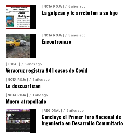
[ NOTA ROJA ]
6 años ago
La golpean y le arrebatan a su hijo
[ NOTA ROJA ]
3 años ago
Encontronazo
[ LOCAL ]
5 años ago
Veracruz registra 941 casos de Covid
[ NOTA ROJA ]
5 años ago
Lo descuartizan
[ NOTA ROJA ]
1 año ago
Muere atropellado
[ REGIONAL ]
5 años ago
Concluye el Primer Foro Nacional de
Ingeniería en Desarrollo Comunitario