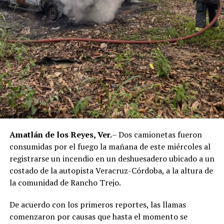
policías municipales, la sentencia dada a conocer
corresponde únicamente a seis de ellos. Hasta el
momento, las autoridades no han informado la situación
jurídica del séptimo implicado.
El caso evidenció presuntas irregularidades dentro de la
corporación policiaca y motivó la intervención de
autoridades estatales y federales, en un contexto de
reforzamiento de las investigaciones contra servidores
públicos relacionados con actividades ilícitas en la
región de las Altas Montañas.
Amatlán de los Reyes, Ver.
– Dos camionetas fueron
consumidas por el fuego la mañana de este miércoles al
La sentencia representa uno de los primeros fallos
registrarse un incendio en un deshuesadero ubicado a un
derivados de aquel operativo y confirma la
costado de la autopista Veracruz-Córdoba, a la altura de
responsabilidad penal de los exuniformados por delitos
la comunidad de Rancho Trejo.
relacionados con la posesión de droga y el
incumplimiento de sus funciones como servidores
De acuerdo con los primeros reportes, las llamas
públicos.
comenzaron por causas que hasta el momento se