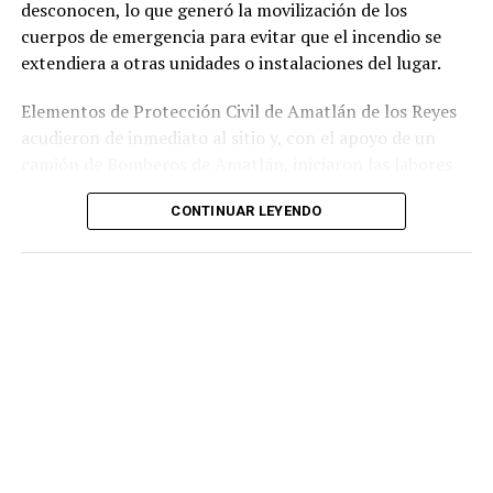
desconocen, lo que generó la movilización de los
cuerpos de emergencia para evitar que el incendio se
extendiera a otras unidades o instalaciones del lugar.
Elementos de Protección Civil de Amatlán de los Reyes
acudieron de inmediato al sitio y, con el apoyo de un
camión de Bomberos de Amatlán, iniciaron las labores
para sofocar el fuego, logrando controlar la emergencia
CONTINUAR LEYENDO
tras varios minutos de trabajo.
Como resultado del siniestro, dos camionetas quedaron
con daños totales a consecuencia de las llamas. No se
reportaron personas lesionadas ni fue necesario evacuar
la zona.
Las autoridades realizaron una inspección en el
deshuesadero para descartar riesgos adicionales y
determinar las posibles causas que originaron el
incendio.