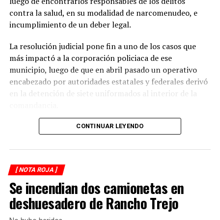
luego de encontrarlos responsables de los delitos
contra la salud, en su modalidad de narcomenudeo, e
La circulación en la zona se vio afectada por algunos
incumplimiento de un deber legal.
minutos mientras se realizaban las labores de auxilio y el
levantamiento de indicios por parte de las autoridades.
La resolución judicial pone fin a uno de los casos que
Posteriormente, el tránsito fue restablecido de manera
más impactó a la corporación policiaca de ese
normal.
municipio, luego de que en abril pasado un operativo
encabezado por autoridades estatales y federales derivó
en la detención de siete uniformados al interior de la
comandancia.
La intervención se realizó el 10 de abril mediante un
CONTINUAR LEYENDO
despliegue conjunto de agentes de la Policía Ministerial,
elementos de la Secretaría de Marina (Semar) y de la
Secretaría de Seguridad Pública (SSP), quienes
[ NOTA ROJA ]
ejecutaron una revisión en las instalaciones de la
Se incendian dos camionetas en
corporación municipal.
deshuesadero de Rancho Trejo
Durante la inspección, los efectivos localizaron diversas
dosis de droga presuntamente destinadas al