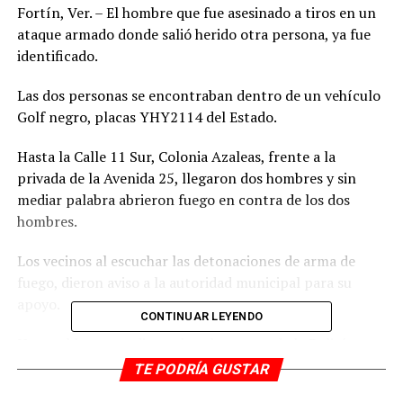
Fortín, Ver. – El hombre que fue asesinado a tiros en un
ataque armado donde salió herido otra persona, ya fue
identificado.
Las dos personas se encontraban dentro de un vehículo
Golf negro, placas YHY2114 del Estado.
Hasta la Calle 11 Sur, Colonia Azaleas, frente a la
privada de la Avenida 25, llegaron dos hombres y sin
mediar palabra abrieron fuego en contra de los dos
hombres.
Los vecinos al escuchar las detonaciones de arma de
fuego, dieron aviso a la autoridad municipal para su
apoyo.
CONTINUAR LEYENDO
Hasta el lugar acudieron los elementos de la Policía
municipal y estatal quienes al llegar encontraron a dos
TE PODRÍA GUSTAR
personas dentro del vehículo, una de ellas herida, por lo