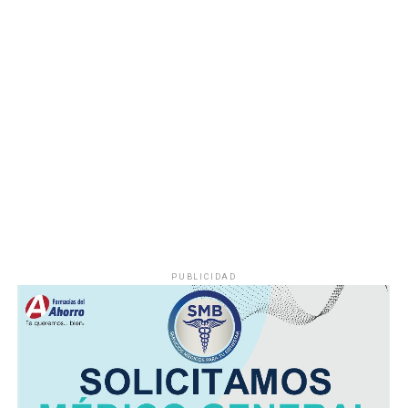
Hasta el momento no se ha informado si el fuego fue
provocado por una falla mecánica, un cortocircuito o
algún otro factor, por lo que serán las investigaciones
correspondientes las que determinen el origen del
siniestro.
PUBLICIDAD