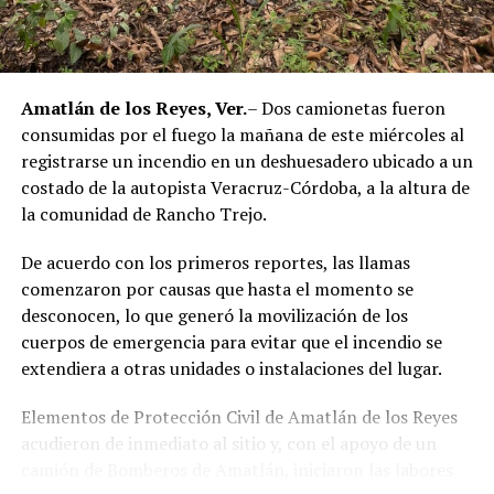
autoridades estatales y federales, en un contexto de
reforzamiento de las investigaciones contra servidores
públicos relacionados con actividades ilícitas en la
región de las Altas Montañas.
Amatlán de los Reyes, Ver.
– Dos camionetas fueron
consumidas por el fuego la mañana de este miércoles al
La sentencia representa uno de los primeros fallos
registrarse un incendio en un deshuesadero ubicado a un
derivados de aquel operativo y confirma la
costado de la autopista Veracruz-Córdoba, a la altura de
responsabilidad penal de los exuniformados por delitos
la comunidad de Rancho Trejo.
relacionados con la posesión de droga y el
incumplimiento de sus funciones como servidores
De acuerdo con los primeros reportes, las llamas
públicos.
comenzaron por causas que hasta el momento se
desconocen, lo que generó la movilización de los
cuerpos de emergencia para evitar que el incendio se
extendiera a otras unidades o instalaciones del lugar.
Elementos de Protección Civil de Amatlán de los Reyes
acudieron de inmediato al sitio y, con el apoyo de un
camión de Bomberos de Amatlán, iniciaron las labores