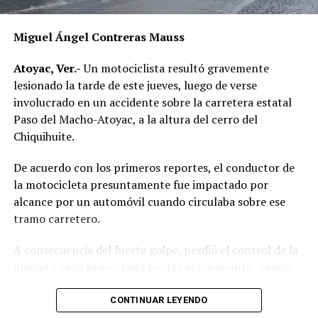
RELATED TOPICS:
DESPUÉS
Miguel Ángel Contreras Mauss
Tres lesionados en accidentes de motocicleta en Yanga
y Paso del Macho
Atoyac, Ver.-
Un motociclista resultó gravemente
ANTES
lesionado la tarde de este jueves, luego de verse
Volcadura deja a una persona prensada en la vía
involucrado en un accidente sobre la carretera estatal
Guzmantla–Matlaquiahuitl
Paso del Macho-Atoyac, a la altura del cerro del
Chiquihuite.
De acuerdo con los primeros reportes, el conductor de
la motocicleta presuntamente fue impactado por
alcance por un automóvil cuando circulaba sobre ese
tramo carretero.
A consecuencia del fuerte golpe, perdió el control de la
unidad y salió proyectado contra el pavimento, donde
quedó inconsciente.
CONTINUAR LEYENDO
Testigos del accidente solicitaron de inmediato el apoyo