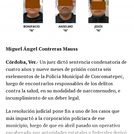
El vehículo presuntamente involucrado también será
parte de las investigaciones para determinar la
mecánica del accidente y establecer si existió
responsabilidad por parte de alguno de los conductores.
Las autoridades exhortaron a los automovilistas y
Miguel Ángel Contreras Mauss
motociclistas a conducir con precaución, respetar los
límites de velocidad y aumentar la distancia de
Córdoba, Ver.-
Un juez dictó sentencia condenatoria de
seguridad entre vehículos, especialmente durante la
cuatro años y nueve meses de prisión contra seis
temporada de lluvias, cuando el riesgo de accidentes se
exelementos de la Policía Municipal de Coscomatepec,
incrementa en las carreteras de la región.
luego de encontrarlos responsables de los delitos
contra la salud, en su modalidad de narcomenudeo, e
La circulación en la zona se vio afectada por algunos
incumplimiento de un deber legal.
minutos mientras se realizaban las labores de auxilio y el
levantamiento de indicios por parte de las autoridades.
La resolución judicial pone fin a uno de los casos que
Posteriormente, el tránsito fue restablecido de manera
más impactó a la corporación policiaca de ese
normal.
municipio, luego de que en abril pasado un operativo
encabezado por autoridades estatales y federales derivó