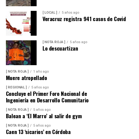
[ LOCAL ]
5 años ago
Veracruz registra 941 casos de Covid
[ NOTA ROJA ]
5 años ago
Lo descuartizan
[ NOTA ROJA ]
1 año ago
Muere atropellado
[ REGIONAL ]
5 años ago
Concluye el Primer Foro Nacional de
Ingeniería en Desarrollo Comunitario
[ NOTA ROJA ]
5 años ago
Balean a ‘El Marro’ al salir de gym
[ NOTA ROJA ]
5 años ago
Caen 13 ‘sicarios’ en Córdoba