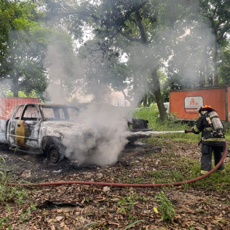
Diego “N”, Lauro Arturo “N”, Dana Natalia “N” y
Bonifacio “N”, imponiéndoles una pena de cuatro años y
nueve meses de prisión.
Los ahora sentenciados formaban parte de la Policía
Municipal de Coscomatepec durante la administración
del alcalde de Movimiento Ciudadano, Armando Reyes
Muñoz, y permanecerán recluidos en el Centro de
Reinserción Social de Mediana Seguridad de La Toma, en
Amatlán de los Reyes, donde cumplirán la condena.
Aunque durante el operativo fueron detenidos siete
policías municipales, la sentencia dada a conocer
corresponde únicamente a seis de ellos. Hasta el
momento, las autoridades no han informado la situación
jurídica del séptimo implicado.
El caso evidenció presuntas irregularidades dentro de la
corporación policiaca y motivó la intervención de