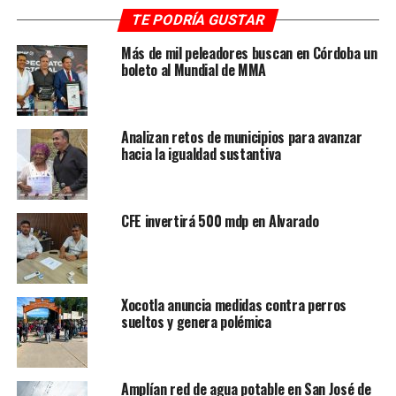
de Oración por la Paz para tejer en Cristo nuevas
TE PODRÍA GUSTAR
relaciones de paz y de unidad, es parte de un
Más de mil peleadores buscan en Córdoba un
comunicado enviado a las distintas parroquias, y que
boleto al Mundial de MMA
sacerdotes hicieron llegar a servidores de la Palabra.
RELATED TOPICS:
FEATURED
Analizan retos de municipios para avanzar
hacia la igualdad sustantiva
DESPUÉS
Realizará Conalep Córdoba “Muestra del Quehacer
Educativo”
CFE invertirá 500 mdp en Alvarado
ANTES
Busca CBA dar en adopción a 15 caninos
Xocotla anuncia medidas contra perros
sueltos y genera polémica
Amplían red de agua potable en San José de