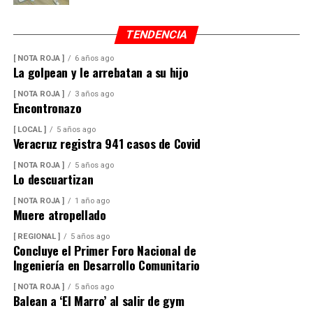
TENDENCIA
[ NOTA ROJA ]
6 años ago
La golpean y le arrebatan a su hijo
[ NOTA ROJA ]
3 años ago
Encontronazo
[ LOCAL ]
5 años ago
Veracruz registra 941 casos de Covid
[ NOTA ROJA ]
5 años ago
Lo descuartizan
[ NOTA ROJA ]
1 año ago
Muere atropellado
[ REGIONAL ]
5 años ago
Concluye el Primer Foro Nacional de
Ingeniería en Desarrollo Comunitario
[ NOTA ROJA ]
5 años ago
Balean a ‘El Marro’ al salir de gym