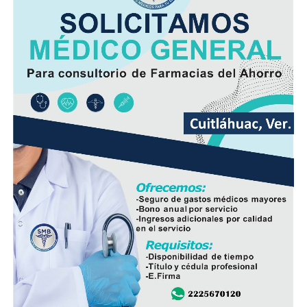
de fugas o rupturas.
Las labores fueron ejecutadas por personal de
Hidrosistema de Córdoba durante un periodo cercano a
los 35 días, entre marzo y abril de este año, como parte
de un proyecto para atender una de las principales
demandas de los habitantes de esta comunidad.
Durante años, el abastecimiento dependió de un pozo
cuyo nivel de operación resultaba insuficiente, situación
que provocaba interrupciones constantes en el servicio,
especialmente en las viviendas ubicadas en las zonas
más altas.
Vecinos señalaron que durante la temporada de sequía
la escasez de agua se agravaba, obligando a muchas
familias a buscar alternativas para cubrir sus
necesidades diarias.
Dulce María Alducin Vallejo, habitante de la comunidad,