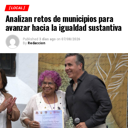
[ LOCAL ]
Analizan retos de municipios para
avanzar hacia la igualdad sustantiva
Published
3 días ago
on
07/08/2026
By
Redaccion
Explicó que de los participantes serán seleccionados
alrededor de 40 atletas que representarán a México en
el campeonato mundial programado para noviembre en
Georgia, por lo que el torneo en Córdoba también
funciona como una de las principales etapas para
conformar al equipo nacional.
Marroquín destacó el desempeño que ha tenido México
en competencias internacionales de artes marciales
mixtas y sostuvo que el país se ha consolidado como una