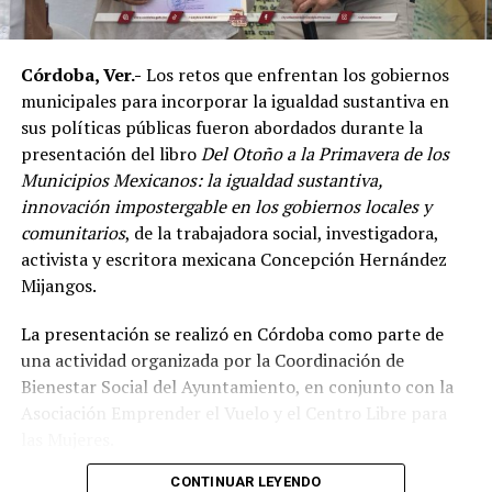
de las principales potencias del continente americano
en esta disciplina.
Córdoba, Ver.-
Los retos que enfrentan los gobiernos
De acuerdo con el dirigente deportivo, México ha
municipales para incorporar la igualdad sustantiva en
conseguido cinco campeonatos panamericanos
sus políticas públicas fueron abordados durante la
consecutivos por equipos, superando a delegaciones
presentación del libro
Del Otoño a la Primavera de los
como Estados Unidos y Brasil, considerado uno de los
Municipios Mexicanos: la igualdad sustantiva,
países con mayor tradición en las artes marciales
innovación impostergable en los gobiernos locales y
mixtas.
comunitarios
, de la trabajadora social, investigadora,
Ante los cuestionamientos sobre el nivel de agresividad
activista y escritora mexicana Concepción Hernández
de este deporte, señaló que las competencias cuentan
Mijangos.
con reglamentos y categorías diferenciadas de acuerdo
La presentación se realizó en Córdoba como parte de
con la edad y experiencia de los participantes.
una actividad organizada por la Coordinación de
Indicó que existen divisiones infantiles, juveniles y para
Bienestar Social del Ayuntamiento, en conjunto con la
adultos, con reglas específicas para cada categoría, por
Asociación Emprender el Vuelo y el Centro Libre para
lo que incluso participan menores desde los cinco años
las Mujeres.
dentro de esquemas considerados formativos.
CONTINUAR LEYENDO
El encuentro reunió a autoridades y representantes de