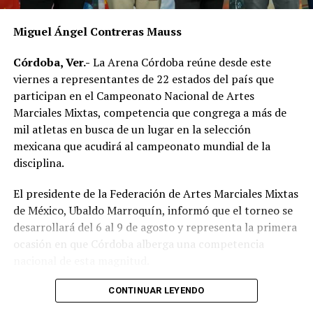
Aumentan sacrificios en Rastro Municipal
ANTES
Miguel Ángel Contreras Mauss
Iglesias llaman a oración por la paz
Córdoba, Ver.-
La Arena Córdoba reúne desde este
viernes a representantes de 22 estados del país que
participan en el Campeonato Nacional de Artes
Marciales Mixtas, competencia que congrega a más de
mil atletas en busca de un lugar en la selección
mexicana que acudirá al campeonato mundial de la
disciplina.
El presidente de la Federación de Artes Marciales Mixtas
de México, Ubaldo Marroquín, informó que el torneo se
desarrollará del 6 al 9 de agosto y representa la primera
ocasión en que Córdoba alberga una competencia
nacional de esta magnitud.
CONTINUAR LEYENDO