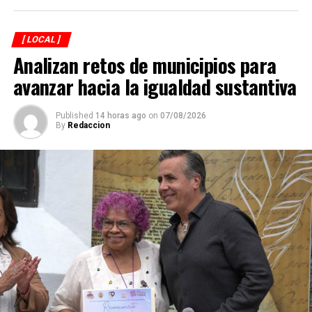
[ LOCAL ]
Analizan retos de municipios para
avanzar hacia la igualdad sustantiva
Published
14 horas ago
on
07/08/2026
By
Redaccion
Explicó que de los participantes serán seleccionados
alrededor de 40 atletas que representarán a México en
el campeonato mundial programado para noviembre en
Georgia, por lo que el torneo en Córdoba también
funciona como una de las principales etapas para
conformar al equipo nacional.
Marroquín destacó el desempeño que ha tenido México
en competencias internacionales de artes marciales