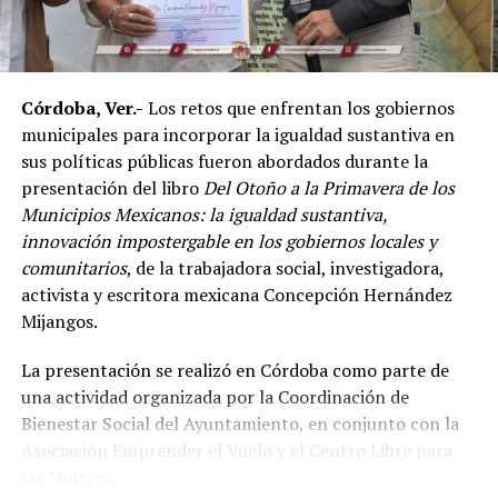
mixtas y sostuvo que el país se ha consolidado como una
de las principales potencias del continente americano
en esta disciplina.
Córdoba, Ver.-
Los retos que enfrentan los gobiernos
De acuerdo con el dirigente deportivo, México ha
municipales para incorporar la igualdad sustantiva en
conseguido cinco campeonatos panamericanos
sus políticas públicas fueron abordados durante la
consecutivos por equipos, superando a delegaciones
presentación del libro
Del Otoño a la Primavera de los
como Estados Unidos y Brasil, considerado uno de los
Municipios Mexicanos: la igualdad sustantiva,
países con mayor tradición en las artes marciales
innovación impostergable en los gobiernos locales y
mixtas.
comunitarios
, de la trabajadora social, investigadora,
Ante los cuestionamientos sobre el nivel de agresividad
activista y escritora mexicana Concepción Hernández
de este deporte, señaló que las competencias cuentan
Mijangos.
con reglamentos y categorías diferenciadas de acuerdo
La presentación se realizó en Córdoba como parte de
con la edad y experiencia de los participantes.
una actividad organizada por la Coordinación de
Indicó que existen divisiones infantiles, juveniles y para
Bienestar Social del Ayuntamiento, en conjunto con la
adultos, con reglas específicas para cada categoría, por
Asociación Emprender el Vuelo y el Centro Libre para
lo que incluso participan menores desde los cinco años
las Mujeres.