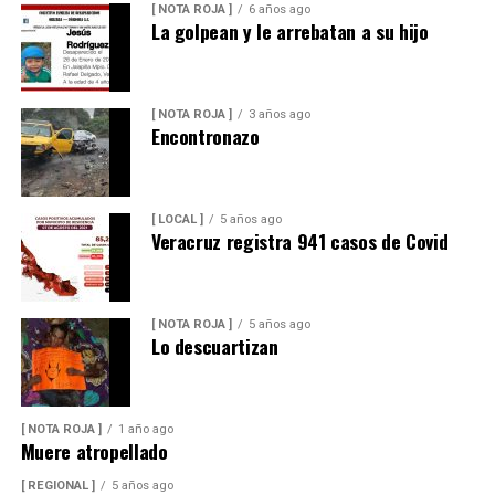
[ NOTA ROJA ]
6 años ago
La golpean y le arrebatan a su hijo
[ NOTA ROJA ]
3 años ago
Encontronazo
[ LOCAL ]
5 años ago
Veracruz registra 941 casos de Covid
[ NOTA ROJA ]
5 años ago
Lo descuartizan
[ NOTA ROJA ]
1 año ago
Muere atropellado
[ REGIONAL ]
5 años ago