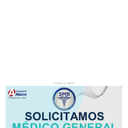
demandas de los habitantes de esta comunidad.
Durante años, el abastecimiento dependió de un pozo
cuyo nivel de operación resultaba insuficiente, situación
que provocaba interrupciones constantes en el servicio,
especialmente en las viviendas ubicadas en las zonas
más altas.
Vecinos señalaron que durante la temporada de sequía
la escasez de agua se agravaba, obligando a muchas
familias a buscar alternativas para cubrir sus
necesidades diarias.
PUBLICIDAD
Dulce María Alducin Vallejo, habitante de la comunidad,
explicó que la petición fue presentada ante las
autoridades municipales y que, tras las gestiones
realizadas en conjunto con Hidrosistema, fue posible
concretar la obra que hoy permite mejorar el
suministro.