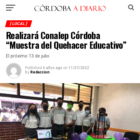
[ LOCAL ]
Realizará Conalep Córdoba
“Muestra del Quehacer Educativo”
El próximo 13 de julio
Published
4 años ago
on
11/07/2022
By
Redaccion