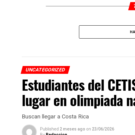
HA
UNCATEGORIZED
Estudiantes del CET
lugar en olimpiada n
Buscan llegar a Costa Rica
Published
2 meses ago
on
23/06/2026
By
Redaccion