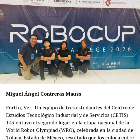
De esta última forma de contagio, detalló la importancia
de que una embarazada acuda a su control médico en la
UMF de adscripción donde le realizarán dos pruebas
rápidas (en el primer y tercer trimestre de gestación) a
fin de verificar si es portadora o no de VIH; en caso de
ser positiva inicia un protocolo especial que permitirá
disminuir el riesgo de contagio a su bebé.
Bajo ninguna situación, dijo, el tratamiento de un
paciente positivo debe suspenderse aún en pandemia es
cuando más apego debe existir, de lo contrario quedaría
Miguel Ángel Contreras Mauss
vulnerable al virus del Covid-19, concluyó la
especialista.
Fortín, Ver.- Un equipo de tres estudiantes del Centro de
Estudios Tecnológico Industrial y de Servicios (CETIS)
RELATED TOPICS:
143 obtuvo el segundo lugar en la etapa nacional de la
DESPUÉS
World Robot Olympiad (WRO), celebrada en la ciudad de
Mantiene DIF Municipal seguimiento al caso de Belén
Toluca, Estado de México, resultado que los coloca entre