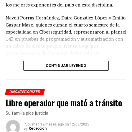
los mejores exponentes del país en esta disciplina.
ANTES
INE instala su Consejo Distrital
Nayeli Porras Hernández, Daira González López y Emilio
Gaspar Mazo, quienes cursan el cuarto semestre de la
especialidad en Ciberseguridad, representaron al plantel
143 en pruebas de programación y automatización con
un robot de diseño propio, frente a equipos
provenientes de distintas entidades del país.
El desempeño mostrado por los jóvenes les permitió
CONTINUAR LEYENDO
calificar a la siguiente fase de la competencia, que
tendrá lugar los días 5 y 6 de septiembre en Cancún,
Quintana Roo.
UNCATEGORIZED
Libre operador que mató a tránsito
De obtener resultados favorables en esa etapa, el equipo
tendría la posibilidad de representar a México en la final
Su familia pide justicia
internacional de la WRO, que se efectuará en Costa Rica.
Published
12 meses ago
on
12/08/2025
By
Redaccion