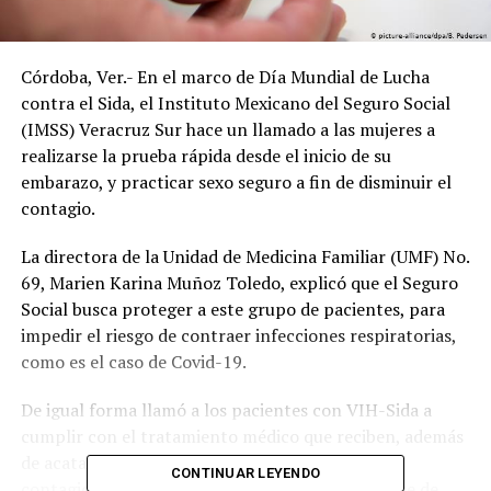
Córdoba, Ver.- En el marco de Día Mundial de Lucha
contra el Sida, el Instituto Mexicano del Seguro Social
(IMSS) Veracruz Sur hace un llamado a las mujeres a
realizarse la prueba rápida desde el inicio de su
embarazo, y practicar sexo seguro a fin de disminuir el
contagio.
La directora de la Unidad de Medicina Familiar (UMF) No.
69, Marien Karina Muñoz Toledo, explicó que el Seguro
Social busca proteger a este grupo de pacientes, para
impedir el riesgo de contraer infecciones respiratorias,
como es el caso de Covid-19.
De igual forma llamó a los pacientes con VIH-Sida a
cumplir con el tratamiento médico que reciben, además
de acatar las recomendaciones para disminuir el
CONTINUAR LEYENDO
contagio de Covid-19 como es el lavado frecuente de