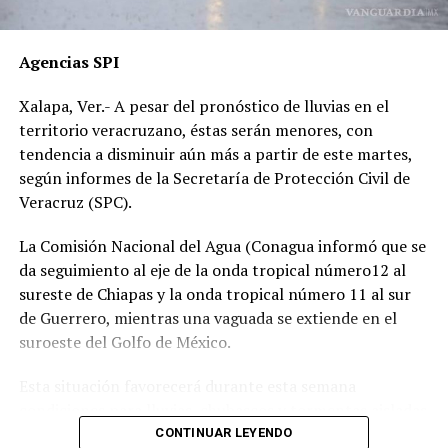
por temor a represalias.
“Hoy fue mi Abraham,
Agencias SPI
mañana puede ser alguien
Xalapa, Ver.- A pesar del pronóstico de lluvias en el
de tu familia. El homicida
territorio veracruzano, éstas serán menores, con
sigue libre y operando en
tendencia a disminuir aún más a partir de este martes,
según informes de la Secretaría de Protección Civil de
las carreteras”, expresó un
Veracruz (SPC).
familiar, exigiendo justicia.
La Comisión Nacional del Agua (Conagua informó que se
da seguimiento al eje de la onda tropical número12 al
El caso ha encendido el debate sobre la corrupción en la
sureste de Chiapas y la onda tropical número 11 al sur
Fiscalía y la impunidad que beneficia a conductores
de Guerrero, mientras una vaguada se extiende en el
responsables de muertes viales.
suroeste del Golfo de México.
La familia pide a la ciudadanía unirse para evitar que el
Esta situación favorecerá durante esta semana
caso quede en el olvido.
condiciones para lluvias, chubascos y tormentas aisladas
generalmente matutinas y nocturnas en zonas de costas
CONTINUAR LEYENDO