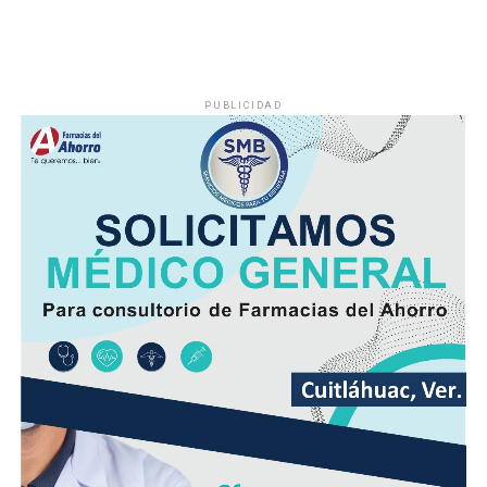
El viento será del Sureste, Este y Noreste de 20 a 35
kilómetros por hora (km/h), con rachas en el litoral y en
zonas de tormenta.
PUBLICIDAD
Asimismo, se pronostica la llegada de otra onda tropical
entre viernes y fin de semana.
Finalmente, la SPC de Veracruz recomienda a la
población vigilar el comportamiento de ríos y arroyos
de respuesta rápida y observar su entorno por posibles
derrumbes, deslaves y deslizamiento de laderas.
Además de conducir con precaución por disminución de
la visibilidad y anegamientos urbanos, viento arrachado,
descargas eléctricas y probables granizadas en áreas de
tormenta, entre otros efectos negativos.