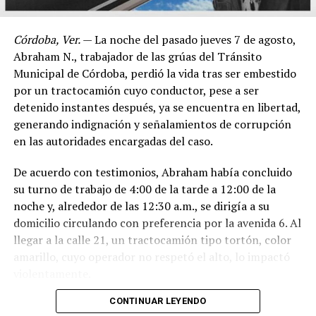
Córdoba, Ver.
— La noche del pasado jueves 7 de agosto,
Abraham N., trabajador de las grúas del Tránsito
Municipal de Córdoba, perdió la vida tras ser embestido
por un tractocamión cuyo conductor, pese a ser
detenido instantes después, ya se encuentra en libertad,
generando indignación y señalamientos de corrupción
en las autoridades encargadas del caso.
De acuerdo con testimonios, Abraham había concluido
su turno de trabajo de 4:00 de la tarde a 12:00 de la
noche y, alrededor de las 12:30 a.m., se dirigía a su
domicilio circulando con preferencia por la avenida 6. Al
llegar a la calle 21, un tractocamión tipo tortón, color
amarillo, cuyo operador no respetó el alto, lo impactó
violentamente.
CONTINUAR LEYENDO
El conductor, identificado como Adán “N.”, de