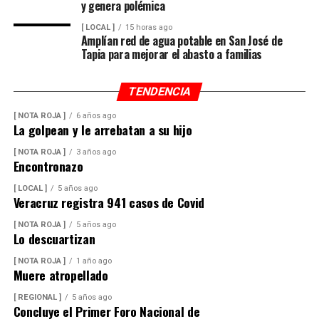
y genera polémica
[ LOCAL ]
15 horas ago
Amplían red de agua potable en San José de
Tapia para mejorar el abasto a familias
TENDENCIA
[ NOTA ROJA ]
6 años ago
La golpean y le arrebatan a su hijo
[ NOTA ROJA ]
3 años ago
Encontronazo
[ LOCAL ]
5 años ago
Veracruz registra 941 casos de Covid
[ NOTA ROJA ]
5 años ago
Lo descuartizan
[ NOTA ROJA ]
1 año ago
Muere atropellado
[ REGIONAL ]
5 años ago
Concluye el Primer Foro Nacional de