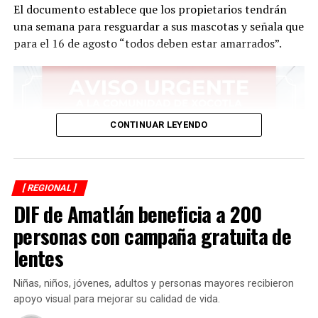
El documento establece que los propietarios tendrán
RELATED TOPICS:
una semana para resguardar a sus mascotas y señala que
para el 16 de agosto “todos deben estar amarrados”.
DESPUÉS
Doña Clarita de MasterChef llega a Atoyac
ANTES
Dan pláticas de seguridad en Chocamán
CONTINUAR LEYENDO
[ REGIONAL ]
DIF de Amatlán beneficia a 200
personas con campaña gratuita de
lentes
Niñas, niños, jóvenes, adultos y personas mayores recibieron
apoyo visual para mejorar su calidad de vida.