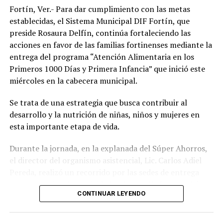
Fortín, Ver.- Para dar cumplimiento con las metas
establecidas, el Sistema Municipal DIF Fortín, que
preside Rosaura Delfín, continúa fortaleciendo las
acciones en favor de las familias fortinenses mediante la
entrega del programa “Atención Alimentaria en los
Primeros 1000 Días y Primera Infancia” que inició este
miércoles en la cabecera municipal.
Se trata de una estrategia que busca contribuir al
desarrollo y la nutrición de niñas, niños y mujeres en
esta importante etapa de vida.
Durante la jornada, en la explanada del Súper Ahorros,
el director del organismo asistencial, Lic. Carlos Adiel
Pereda, realizó un recorrido por las sedes de entrega
para supervisar las actividades desarrolladas por el área
CONTINUAR LEYENDO
de Plan Alimentario, reconociendo el compromiso y la
organización del personal encargado de llevar este
beneficio a la población para fortalecer la alimentación