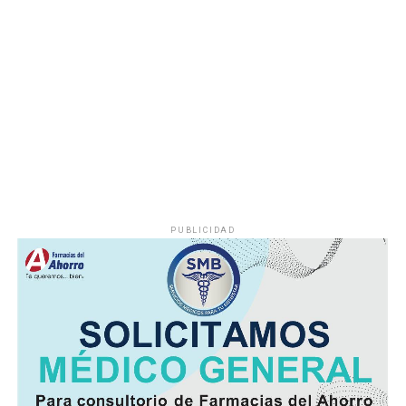
Durante años, el abastecimiento dependió de un pozo
cuyo nivel de operación resultaba insuficiente, situación
que provocaba interrupciones constantes en el servicio,
especialmente en las viviendas ubicadas en las zonas
más altas.
Vecinos señalaron que durante la temporada de sequía
la escasez de agua se agravaba, obligando a muchas
familias a buscar alternativas para cubrir sus
necesidades diarias.
PUBLICIDAD
Dulce María Alducin Vallejo, habitante de la comunidad,
explicó que la petición fue presentada ante las
autoridades municipales y que, tras las gestiones
realizadas en conjunto con Hidrosistema, fue posible
concretar la obra que hoy permite mejorar el
suministro.
Además de incrementar la capacidad de conducción, la