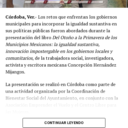
en esta disciplina.
Córdoba, Ver.-
Los retos que enfrentan los gobiernos
De acuerdo con el dirigente deportivo, México ha
municipales para incorporar la igualdad sustantiva en
conseguido cinco campeonatos panamericanos
sus políticas públicas fueron abordados durante la
consecutivos por equipos, superando a delegaciones
presentación del libro
Del Otoño a la Primavera de los
como Estados Unidos y Brasil, considerado uno de los
Municipios Mexicanos: la igualdad sustantiva,
países con mayor tradición en las artes marciales
innovación impostergable en los gobiernos locales y
mixtas.
comunitarios
, de la trabajadora social, investigadora,
Ante los cuestionamientos sobre el nivel de agresividad
activista y escritora mexicana Concepción Hernández
de este deporte, señaló que las competencias cuentan
Mijangos.
con reglamentos y categorías diferenciadas de acuerdo
La presentación se realizó en Córdoba como parte de
con la edad y experiencia de los participantes.
una actividad organizada por la Coordinación de
Indicó que existen divisiones infantiles, juveniles y para
Bienestar Social del Ayuntamiento, en conjunto con la
adultos, con reglas específicas para cada categoría, por
Asociación Emprender el Vuelo y el Centro Libre para
lo que incluso participan menores desde los cinco años
las Mujeres.
dentro de esquemas considerados formativos.
CONTINUAR LEYENDO
El encuentro reunió a autoridades y representantes de