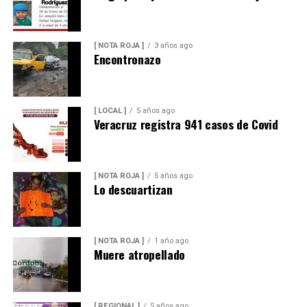
[ NOTA ROJA ]
3 años ago
Encontronazo
[ LOCAL ]
5 años ago
Veracruz registra 941 casos de Covid
[ NOTA ROJA ]
5 años ago
Lo descuartizan
[ NOTA ROJA ]
1 año ago
Muere atropellado
[ REGIONAL ]
5 años ago