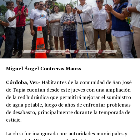
mayor impacto social.
Al evento acudieron el alcalde de Córdoba, Manuel
Alonso Cerezo; la síndica única, Irene Sedas González;
integrantes del Cabildo, así como la directora del DIF
Municipal, Luz del Carmen Lezama Rodríguez, y la
coordinadora de Bienestar Social, Dennis Araceli Lira
Tosqui.
Miguel Ángel Contreras Mauss
También participaron Lisset Dalila Rojas Moreno,
coordinadora del Centro Libre para las Mujeres, y
Córdoba, Ver.-
Habitantes de la comunidad de San José
Virginia Medorio Trujillo, presidenta de la Asociación
de Tapia cuentan desde este jueves con una ampliación
Emprender el Vuelo.
de la red hidráulica que permitirá mejorar el suministro
de agua potable, luego de años de enfrentar problemas
El diálogo permitió poner sobre la mesa la importancia
de desabasto, principalmente durante la temporada de
de fortalecer la participación de las mujeres en los
estiaje.
espacios públicos y comunitarios, además de generar
acciones desde los municipios que contribuyan a reducir
La obra fue inaugurada por autoridades municipales y
las brechas de desigualdad.