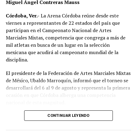
Miguel Ángel Contreras Mauss
Córdoba, Ver.-
La Arena Córdoba reúne desde este
Finalmente, el Regidor primero, Daniel Vázquez
viernes a representantes de 22 estados del país que
Hernández a cargo de la comisión de Fomento
participan en el Campeonato Nacional de Artes
Agropecuario añadió: “este parque será un lugar donde
Marciales Mixtas, competencia que congrega a más de
los productores mostrarán sus productos que son su
mil atletas en busca de un lugar en la selección
principal fuente de ingresos, lo cual ha sido una de las
mexicana que acudirá al campeonato mundial de la
principales prioridades que ha tenido la administración”.
disciplina.
Al lugar asistió la Síndica, Vania López González y
demás integrantes del Cabildo que realizaron el corte
El presidente de la Federación de Artes Marciales Mixtas
del listón inaugural.
de México, Ubaldo Marroquín, informó que el torneo se
desarrollará del 6 al 9 de agosto y representa la primera
RELATED TOPICS:
ocasión en que Córdoba alberga una competencia
DESPUÉS
nacional de esta magnitud.
Desazolvan alcantarillas y drenaje en San Román
CONTINUAR LEYENDO
ANTES
Mediante el “Foro Regional Agroecológico del Campo
Cañero 2022”