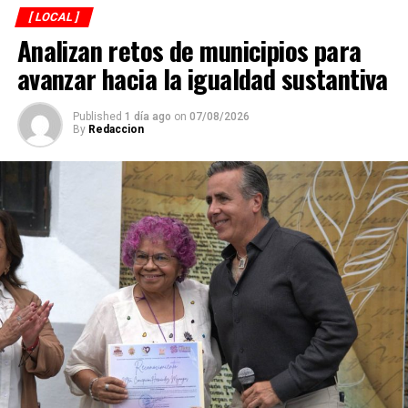
[ LOCAL ]
Analizan retos de municipios para
avanzar hacia la igualdad sustantiva
Published
1 día ago
on
07/08/2026
By
Redaccion
Explicó que de los participantes serán seleccionados
alrededor de 40 atletas que representarán a México en
el campeonato mundial programado para noviembre en
Georgia, por lo que el torneo en Córdoba también
funciona como una de las principales etapas para
conformar al equipo nacional.
Marroquín destacó el desempeño que ha tenido México
en competencias internacionales de artes marciales
mixtas y sostuvo que el país se ha consolidado como una
de las principales potencias del continente americano