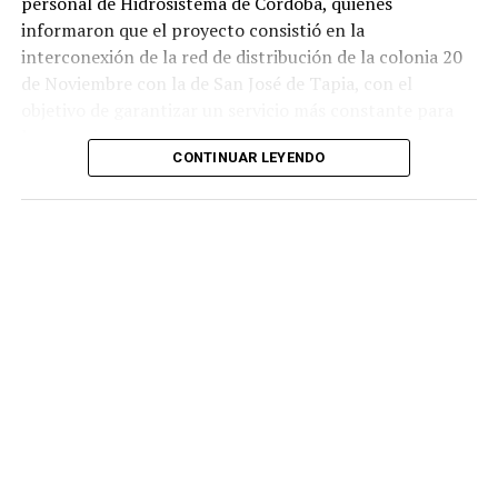
personal de Hidrosistema de Córdoba, quienes
informaron que el proyecto consistió en la
interconexión de la red de distribución de la colonia 20
de Noviembre con la de San José de Tapia, con el
objetivo de garantizar un servicio más constante para
los usuarios.
CONTINUAR LEYENDO
De acuerdo con la información proporcionada, los
trabajos incluyeron la instalación de aproximadamente
mil 480 metros de tubería de polietileno de alta
densidad de seis pulgadas
, material diseñado para
soportar mayores niveles de presión y reducir el riesgo
de fugas o rupturas.
Las labores fueron ejecutadas por personal de
Hidrosistema de Córdoba durante un periodo cercano a
los 35 días, entre marzo y abril de este año, como parte
de un proyecto para atender una de las principales
demandas de los habitantes de esta comunidad.