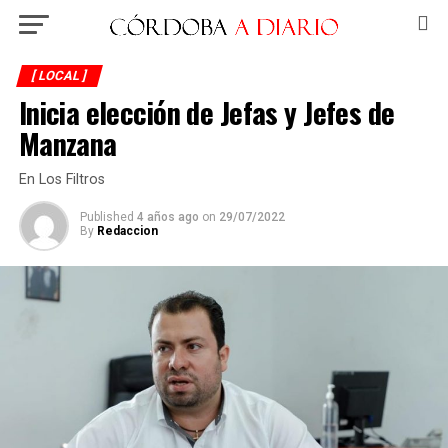
[ LOCAL ]
Inicia elección de Jefas y Jefes de
Manzana
En Los Filtros
Published
4 años ago
on
29/07/2022
By
Redaccion