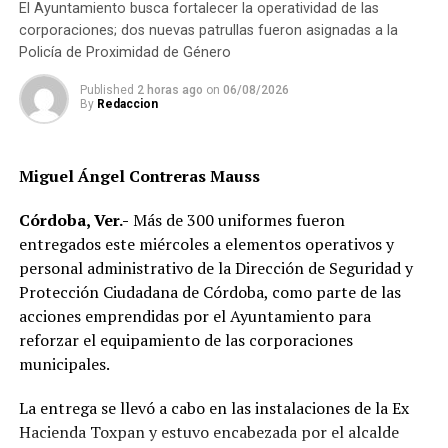
El Ayuntamiento busca fortalecer la operatividad de las
la presentación de: Lupillo Rivera, Tierra Sagrada,
corporaciones; dos nuevas patrullas fueron asignadas a la
Junior Klan, Kabah, Guerra de Chistes y Dharius, además
Policía de Proximidad de Género
de chefs de talla nacional e internacional que estarán
impartiendo clases demos, así como conferencias,
Published
2 horas ago
on
06/08/2026
By
Redaccion
presentación de libros, encuentros de cocineras
tradicionales y expo ventas, brindando una oportunidad
a artesanos y comerciantes locales.
Miguel Ángel Contreras Mauss
Francisco Cuevas Ferrer del Consejo Gastronómico
Córdoba, Ver.-
Más de 300 uniformes fueron
Veracruzano, reconoció la importancia que tiene el
entregados este miércoles a elementos operativos y
municipio dentro del acervo gastronómico y cultural de
personal administrativo de la Dirección de Seguridad y
Veracruz, destacando la presencia de Chefs como:
Protección Ciudadana de Córdoba, como parte de las
Susana Palazuelos reconocida a nivel internacional
acciones emprendidas por el Ayuntamiento para
quien tendrá a su cargo una conferencia magistral;
reforzar el equipamiento de las corporaciones
Maura Caldas de Colombia ,que además es el país
municipales.
invitado de este festival; así como baristas y chefs del
estado de Puebla y Yucatán.
La entrega se llevó a cabo en las instalaciones de la Ex
Hacienda Toxpan y estuvo encabezada por el alcalde
A la presentación de la cartelera de este festival Reborn