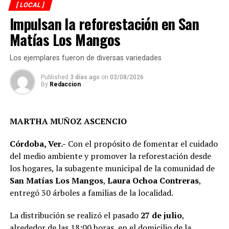
corporaciones de seguridad y mejorar las condiciones en
[ LOCAL ]
de septiembre. Reconoció que el municipio enfrenta
las que desempeñan sus labores los elementos
Impulsan la reforestación en San
diversos rezagos en materia de infraestructura, aunque
encargados de la vigilancia y la atención de emergencias
aseguró que durante su administración se continuará
Matías Los Mangos
en el municipio.
ejecutando obra pública en colonias y comunidades.
Los ejemplares fueron de diversas variedades
Published
3 días ago
on
03/08/2026
By
Redaccion
MARTHA MUÑOZ ASCENCIO
Córdoba, Ver.-
Con el propósito de fomentar el cuidado
del medio ambiente y promover la reforestación desde
los hogares, la subagente municipal de la comunidad de
San Matías Los Mangos
,
Laura Ochoa Contreras
,
entregó 30 árboles a familias de la localidad.
La rehabilitación consistió en la colocación de carpeta
La distribución se realizó el pasado
27 de julio
,
asfáltica en caliente sobre una superficie de 2 mil 200
alrededor de las 18:00 horas, en el domicilio de la