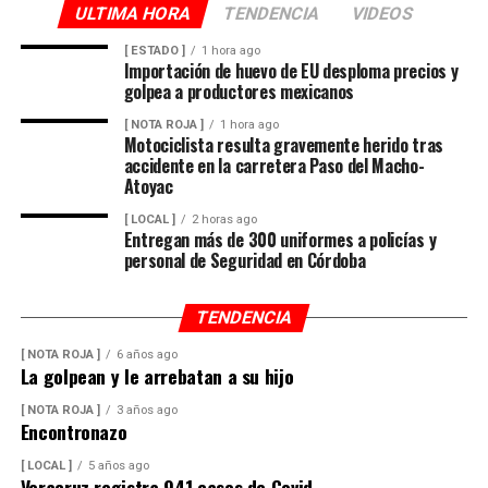
ULTIMA HORA
TENDENCIA
VIDEOS
[ ESTADO ]
1 hora ago
Importación de huevo de EU desploma precios y
golpea a productores mexicanos
[ NOTA ROJA ]
1 hora ago
Motociclista resulta gravemente herido tras
accidente en la carretera Paso del Macho-
Atoyac
[ LOCAL ]
2 horas ago
Entregan más de 300 uniformes a policías y
personal de Seguridad en Córdoba
TENDENCIA
[ NOTA ROJA ]
6 años ago
La golpean y le arrebatan a su hijo
[ NOTA ROJA ]
3 años ago
Encontronazo
[ LOCAL ]
5 años ago
Veracruz registra 941 casos de Covid