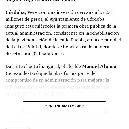
diariamente quienes integran la corporación y el
compromiso de servir a la población.
Córdoba, Ver.-
Con una inversión cercana a los 2.4
millones de pesos, el Ayuntamiento de Córdoba
Como parte del fortalecimiento institucional, el
inauguró este miércoles la primera obra pública de la
Ayuntamiento también informó que recientemente
actual administración, consistente en la rehabilitación
fueron incorporadas nuevas unidades vehiculares para
de la pavimentación de la calle Puebla, en la comunidad
ampliar la capacidad operativa de la corporación. Dos de
de La Luz Palotal, donde se beneficiará de manera
esos vehículos fueron asignados a la Policía de
directa a mil 924 habitantes.
Proximidad de Género, área encargada de atender casos
de violencia contra las mujeres y otros grupos en
Durante el acto inaugural, el alcalde
Manuel Alonso
situación de vulnerabilidad.
Cerezo
destacó que la obra forma parte del
compromiso de su administración para mejorar la
En el acto participaron integrantes del Cabildo, mandos
infraestructura vial y atender las necesidades más
policiacos y personal de las distintas áreas de Seguridad
apremiantes de la población.
Pública Municipal, quienes presenciaron la entrega del
nuevo equipamiento.
El presidente municipal señaló que los trabajos fueron
CONTINUAR LEYENDO
concluidos en 51 días, reduciendo de manera
Con estas acciones, el gobierno municipal busca
importante el plazo establecido en el contrato, cuya
fortalecer la capacidad de respuesta de las
fecha de terminación estaba prevista para el próximo 12