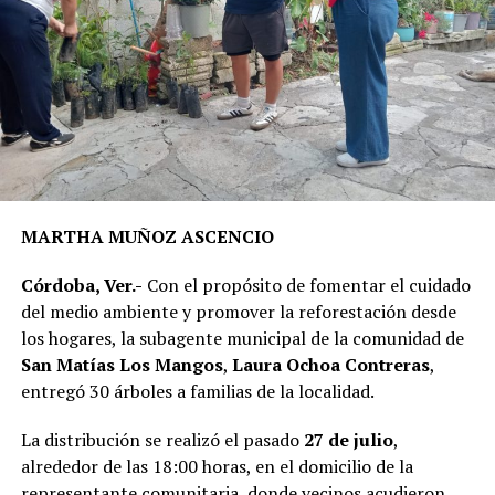
La rehabilitación consistió en la colocación de carpeta
asfáltica en caliente sobre una superficie de 2 mil 200
metros cuadrados de la calle Puebla, en el tramo
comprendido entre el camino a Sabana Larga y San
Rafael Calería. Los trabajos fueron financiados con
recursos del Fondo de Aportaciones para el
Fortalecimiento de los Municipios (FORTAMUN).
MARTHA MUÑOZ ASCENCIO
En representación de los vecinos, el presidente del
Córdoba, Ver.-
Con el propósito de fomentar el cuidado
Comité de Obra,
Antonio Herrera Llanos
, recordó que
del medio ambiente y promover la reforestación desde
la pavimentación había sido solicitada desde hace varios
los hogares, la subagente municipal de la comunidad de
años por los habitantes de La Luz Palotal, por lo que
San Matías Los Mangos
,
Laura Ochoa Contreras
,
consideró que su ejecución mejorará las condiciones de
entregó 30 árboles a familias de la localidad.
movilidad y seguridad para quienes diariamente utilizan
esta vialidad.
La distribución se realizó el pasado
27 de julio
,
alrededor de las 18:00 horas, en el domicilio de la
A la inauguración asistieron integrantes del Cabildo,
representante comunitaria, donde vecinos acudieron