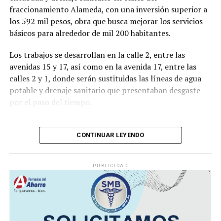
fraccionamiento Alameda, con una inversión superior a
los 592 mil pesos, obra que busca mejorar los servicios
básicos para alrededor de mil 200 habitantes.
Los trabajos se desarrollan en la calle 2, entre las
avenidas 15 y 17, así como en la avenida 17, entre las
calles 2 y 1, donde serán sustituidas las líneas de agua
potable y drenaje sanitario que presentaban desgaste
por el paso del tiempo.
De acuerdo con las autoridades municipales, la inversión
destinada asciende a
592 mil 512 pesos con 10
CONTINUAR LEYENDO
centavos
, recursos provenientes del Fondo de
Aportaciones para la Infraestructura Social Municipal
PUBLICIDAD
(FAISMUN).
Durante el arranque de la obra, el alcalde
Manuel
Alonso Cerezo
señaló que la renovación de estas redes
permitirá ofrecer un servicio más eficiente y reducir los