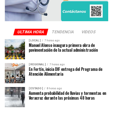
servicios que han rebasado su vida útil y atender una de
las principales demandas de la población.
ULTIMA HORA
TENDENCIA
VIDEOS
[ LOCAL ]
7 horas ago
Manuel Alonso inaugura primera obra de
pavimentación de la actual administración
[ REGIONAL ]
7 horas ago
En Fortín, inicia DIF entrega del Programa de
Atención Alimentaria
[ ESTADO ]
8 horas ago
Aumenta probabilidad de lluvias y tormentas en
Veracruz durante las próximas 48 horas