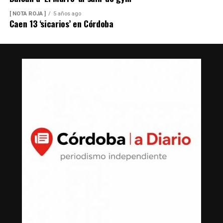
[ NOTA ROJA ]
5 años ago
Caen 13 ‘sicarios’ en Córdoba