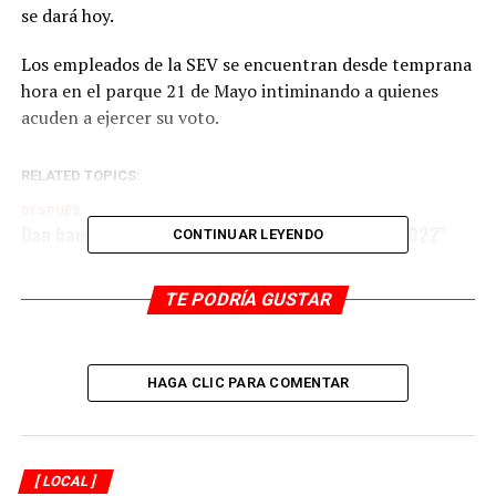
se dará hoy.
Los empleados de la SEV se encuentran desde temprana
hora en el parque 21 de Mayo intiminando a quienes
acuden a ejercer su voto.
RELATED TOPICS:
DESPUÉS
Dan banderazo a “Operativo Vacacional Verano 2022”
CONTINUAR LEYENDO
ANTES
Inicia elección de Jefas y Jefes de Manzana
TE PODRÍA GUSTAR
HAGA CLIC PARA COMENTAR
[ LOCAL ]