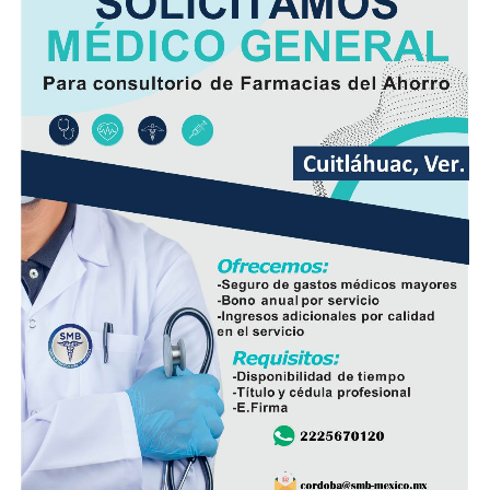
riesgos derivados de fugas o fallas en la infraestructura
hidráulica y sanitaria.
Además del beneficio inmediato para las familias de la
zona, la intervención busca prevenir hundimientos y
daños en la vialidad ocasionados por tuberías
deterioradas, lo que también disminuirá la necesidad de
reparaciones de emergencia en el futuro.
En el evento participaron integrantes del Cabildo,
personal de la Dirección de Obras Públicas,
Hidrosistema de Córdoba, áreas de Bienestar Social y
Participación Ciudadana, así como vecinos que integran
el Comité de Obra.
La administración municipal informó que este tipo de
proyectos forma parte del programa de mejoramiento
de infraestructura básica que se ejecuta durante el
presente ejercicio, con el objetivo de renovar redes de