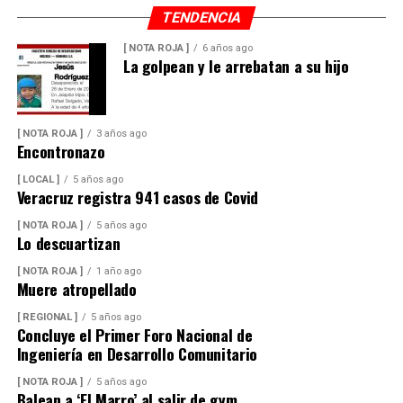
TENDENCIA
[ NOTA ROJA ]
6 años ago
La golpean y le arrebatan a su hijo
[ NOTA ROJA ]
3 años ago
Encontronazo
[ LOCAL ]
5 años ago
Veracruz registra 941 casos de Covid
[ NOTA ROJA ]
5 años ago
Lo descuartizan
[ NOTA ROJA ]
1 año ago
Muere atropellado
[ REGIONAL ]
5 años ago
Concluye el Primer Foro Nacional de
Ingeniería en Desarrollo Comunitario
[ NOTA ROJA ]
5 años ago
Balean a ‘El Marro’ al salir de gym