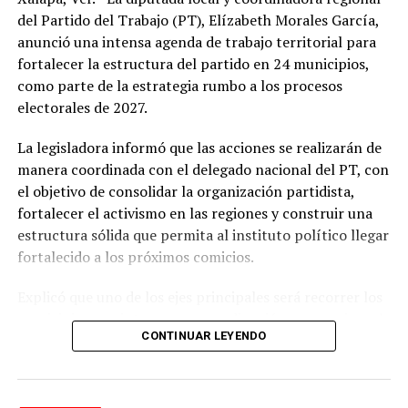
exposición prolongada al sol durante las horas de mayor
del Partido del Trabajo (PT), Elízabeth Morales García,
radiación, mantenerse hidratado y tomar precauciones
anunció una intensa agenda de trabajo territorial para
ante posibles tormentas eléctricas, especialmente en
fortalecer la estructura del partido en 24 municipios,
regiones montañosas y del sur de Veracruz.
como parte de la estrategia rumbo a los procesos
electorales de 2027.
La legisladora informó que las acciones se realizarán de
manera coordinada con el delegado nacional del PT, con
el objetivo de consolidar la organización partidista,
fortalecer el activismo en las regiones y construir una
estructura sólida que permita al instituto político llegar
fortalecido a los próximos comicios.
Explicó que uno de los ejes principales será recorrer los
municipios que integran su coordinación para revisar el
CONTINUAR LEYENDO
funcionamiento de los comités municipales surgidos de
los congresos internos, detectar áreas de oportunidad y
reforzar la presencia del partido en el territorio.