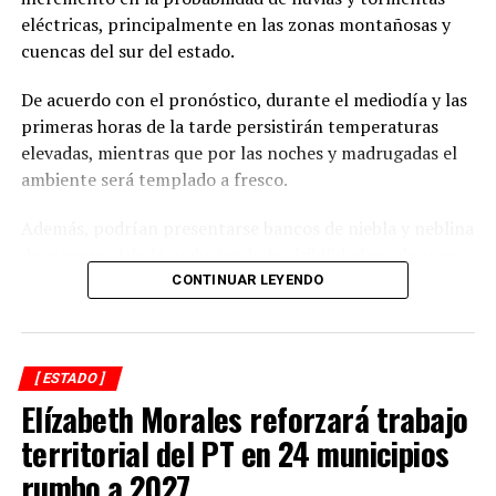
Mueren 70 mil mujeres por Covid
eléctricas, principalmente en las zonas montañosas y
cuencas del sur del estado.
De acuerdo con el pronóstico, durante el mediodía y las
primeras horas de la tarde persistirán temperaturas
elevadas, mientras que por las noches y madrugadas el
ambiente será templado a fresco.
Además, podrían presentarse bancos de niebla y neblina
de manera aislada, reduciendo la visibilidad en algunas
carreteras.
CONTINUAR LEYENDO
Las precipitaciones estarán acompañadas de actividad
eléctrica y rachas de viento, por lo que se recomienda a
[ ESTADO ]
la población mantenerse atenta a las actualizaciones del
Elízabeth Morales reforzará trabajo
pronóstico y extremar precauciones en zonas
susceptibles a inundaciones, deslaves o
territorial del PT en 24 municipios
encharcamientos.
rumbo a 2027