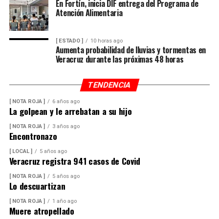
En Fortín, inicia DIF entrega del Programa de
Atención Alimentaria
[ ESTADO ]
10 horas ago
Aumenta probabilidad de lluvias y tormentas en
Veracruz durante las próximas 48 horas
TENDENCIA
[ NOTA ROJA ]
6 años ago
La golpean y le arrebatan a su hijo
[ NOTA ROJA ]
3 años ago
Encontronazo
[ LOCAL ]
5 años ago
Veracruz registra 941 casos de Covid
[ NOTA ROJA ]
5 años ago
Lo descuartizan
[ NOTA ROJA ]
1 año ago
Muere atropellado