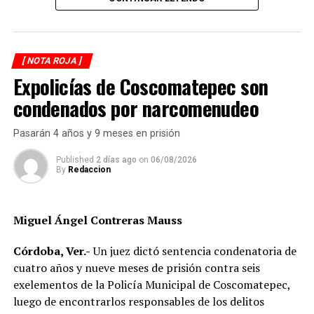
Testigos del accidente solicitaron de inmediato el apoyo
de los cuerpos de emergencia al percatarse de que el
motociclista permanecía inmóvil sobre la carpeta
[ NOTA ROJA ]
asfáltica, mientras otros automovilistas redujeron la
Expolicías de Coscomatepec son
velocidad para evitar otro percance.
condenados por narcomenudeo
Al sitio arribaron paramédicos de Protección Civil de
Atoyac, quienes brindaron los primeros auxilios al
Pasarán 4 años y 9 meses en prisión
lesionado y, tras estabilizarlo, lo trasladaron de urgencia
a un hospital del municipio de Potrero Nuevo para
Published
2 días ago
on
06/08/2026
By
Redaccion
recibir atención médica especializada.
Elementos de Tránsito Estatal acudieron para tomar
Miguel Ángel Contreras Mauss
conocimiento del accidente, realizar el peritaje
correspondiente y deslindar responsabilidades.
Córdoba, Ver.-
Un juez dictó sentencia condenatoria de
cuatro años y nueve meses de prisión contra seis
Las autoridades no descartaron que las condiciones del
exelementos de la Policía Municipal de Coscomatepec,
clima hayan influido en el percance, ya que durante la
luego de encontrarlos responsables de los delitos
tarde se registraron lluvias que dejaron el pavimento