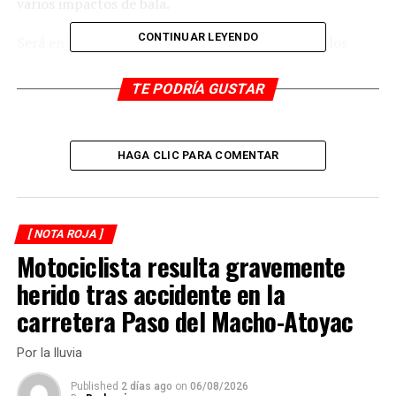
varios impactos de bala.
CONTINUAR LEYENDO
Será en las próximas horas que el juez decidirá si los
sujetos, que enfrentan cargos por homicidio calificado,
son vinculados a proceso.
TE PODRÍA GUSTAR
RELATED TOPICS:
HAGA CLIC PARA COMENTAR
DESPUÉS
Matan a motociclista
ANTES
Detienen al primero por homicidio de reporteras
[ NOTA ROJA ]
Motociclista resulta gravemente
herido tras accidente en la
carretera Paso del Macho-Atoyac
Por la lluvia
Published
2 días ago
on
06/08/2026