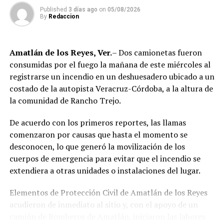
narcomenudeo, por lo que los policías fueron
Published
3 días ago
on
05/08/2026
asegurados y puestos a disposición de la Fiscalía
By
Redaccion
Regional para el inicio de las investigaciones
correspondientes.
Amatlán de los Reyes, Ver.
– Dos camionetas fueron
Tras varios meses de proceso penal, el juez consideró
consumidas por el fuego la mañana de este miércoles al
acreditada la responsabilidad de Anselmo “N”, Jesús “N”,
registrarse un incendio en un deshuesadero ubicado a un
Diego “N”, Lauro Arturo “N”, Dana Natalia “N” y
costado de la autopista Veracruz-Córdoba, a la altura de
Bonifacio “N”, imponiéndoles una pena de cuatro años y
la comunidad de Rancho Trejo.
nueve meses de prisión.
De acuerdo con los primeros reportes, las llamas
Los ahora sentenciados formaban parte de la Policía
comenzaron por causas que hasta el momento se
Municipal de Coscomatepec durante la administración
desconocen, lo que generó la movilización de los
del alcalde de Movimiento Ciudadano, Armando Reyes
cuerpos de emergencia para evitar que el incendio se
Muñoz, y permanecerán recluidos en el Centro de
extendiera a otras unidades o instalaciones del lugar.
Reinserción Social de Mediana Seguridad de La Toma, en
Amatlán de los Reyes, donde cumplirán la condena.
Elementos de Protección Civil de Amatlán de los Reyes
acudieron de inmediato al sitio y, con el apoyo de un
Aunque durante el operativo fueron detenidos siete
camión de Bomberos de Amatlán, iniciaron las labores
policías municipales, la sentencia dada a conocer