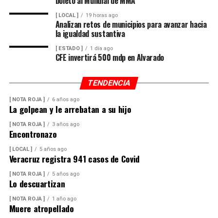
boleto al Mundial de MMA
[ LOCAL ]
19 horas ago
Analizan retos de municipios para avanzar hacia
la igualdad sustantiva
[ ESTADO ]
1 día ago
CFE invertirá 500 mdp en Alvarado
TENDENCIA
[ NOTA ROJA ]
6 años ago
La golpean y le arrebatan a su hijo
[ NOTA ROJA ]
3 años ago
Encontronazo
[ LOCAL ]
5 años ago
Veracruz registra 941 casos de Covid
[ NOTA ROJA ]
5 años ago
Lo descuartizan
[ NOTA ROJA ]
1 año ago
Muere atropellado