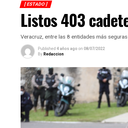
[ ESTADO ]
Listos 403 cadete
Veracruz, entre las 8 entidades más seguras 
Published
4 años ago
on
08/07/2022
By
Redaccion