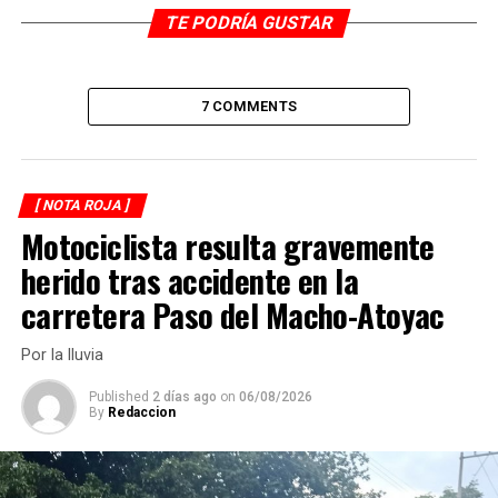
Aprehende a narcomenudista
TE PODRÍA GUSTAR
ANTES
Choque y volcadura
7 COMMENTS
[ NOTA ROJA ]
Motociclista resulta gravemente
herido tras accidente en la
carretera Paso del Macho-Atoyac
Por la lluvia
Published
2 días ago
on
06/08/2026
By
Redaccion