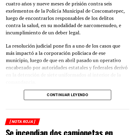
seguridad entre vehículos, especialmente durante la
cuatro años y nueve meses de prisión contra seis
temporada de lluvias, cuando el riesgo de accidentes se
exelementos de la Policía Municipal de Coscomatepec,
incrementa en las carreteras de la región.
luego de encontrarlos responsables de los delitos
contra la salud, en su modalidad de narcomenudeo, e
La circulación en la zona se vio afectada por algunos
incumplimiento de un deber legal.
minutos mientras se realizaban las labores de auxilio y el
levantamiento de indicios por parte de las autoridades.
La resolución judicial pone fin a uno de los casos que
Posteriormente, el tránsito fue restablecido de manera
más impactó a la corporación policiaca de ese
normal.
municipio, luego de que en abril pasado un operativo
encabezado por autoridades estatales y federales derivó
en la detención de siete uniformados al interior de la
comandancia.
La intervención se realizó el 10 de abril mediante un
CONTINUAR LEYENDO
despliegue conjunto de agentes de la Policía Ministerial,
elementos de la Secretaría de Marina (Semar) y de la
Secretaría de Seguridad Pública (SSP), quienes
[ NOTA ROJA ]
ejecutaron una revisión en las instalaciones de la
Se incendian dos camionetas en
corporación municipal.