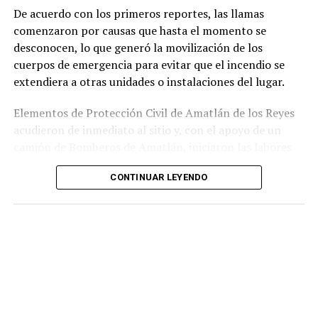
incumplimiento de sus funciones como servidores
De acuerdo con los primeros reportes, las llamas
públicos.
comenzaron por causas que hasta el momento se
desconocen, lo que generó la movilización de los
cuerpos de emergencia para evitar que el incendio se
extendiera a otras unidades o instalaciones del lugar.
Elementos de Protección Civil de Amatlán de los Reyes
acudieron de inmediato al sitio y, con el apoyo de un
camión de Bomberos de Amatlán, iniciaron las labores
para sofocar el fuego, logrando controlar la emergencia
CONTINUAR LEYENDO
tras varios minutos de trabajo.
Como resultado del siniestro, dos camionetas quedaron
con daños totales a consecuencia de las llamas. No se
reportaron personas lesionadas ni fue necesario evacuar
la zona.
Las autoridades realizaron una inspección en el
deshuesadero para descartar riesgos adicionales y