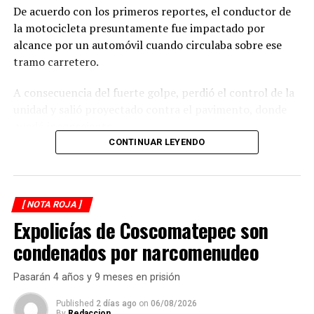
De acuerdo con los primeros reportes, el conductor de
la motocicleta presuntamente fue impactado por
alcance por un automóvil cuando circulaba sobre ese
tramo carretero.
A consecuencia del fuerte golpe, perdió el control de la
unidad y salió proyectado contra el pavimento, donde
quedó inconsciente.
CONTINUAR LEYENDO
Testigos del accidente solicitaron de inmediato el apoyo
de los cuerpos de emergencia al percatarse de que el
motociclista permanecía inmóvil sobre la carpeta
[ NOTA ROJA ]
asfáltica, mientras otros automovilistas redujeron la
Expolicías de Coscomatepec son
velocidad para evitar otro percance.
condenados por narcomenudeo
Al sitio arribaron paramédicos de Protección Civil de
Atoyac, quienes brindaron los primeros auxilios al
Pasarán 4 años y 9 meses en prisión
lesionado y, tras estabilizarlo, lo trasladaron de urgencia
a un hospital del municipio de Potrero Nuevo para
Published
2 días ago
on
06/08/2026
By
Redaccion