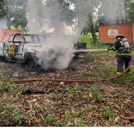
Los ahora sentenciados formaban parte de la Policía
Municipal de Coscomatepec durante la administración
del alcalde de Movimiento Ciudadano, Armando Reyes
Muñoz, y permanecerán recluidos en el Centro de
Reinserción Social de Mediana Seguridad de La Toma, en
Amatlán de los Reyes, donde cumplirán la condena.
Aunque durante el operativo fueron detenidos siete
policías municipales, la sentencia dada a conocer
corresponde únicamente a seis de ellos. Hasta el
momento, las autoridades no han informado la situación
jurídica del séptimo implicado.
El caso evidenció presuntas irregularidades dentro de la
corporación policiaca y motivó la intervención de
autoridades estatales y federales, en un contexto de
reforzamiento de las investigaciones contra servidores
públicos relacionados con actividades ilícitas en la
región de las Altas Montañas.