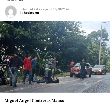
Por la lluvia
Published
2 días ago
on
06/08/2026
By
Redaccion
RELATED TOPICS:
DESPUÉS
Cae venezolano con tarjetas bancarias
ANTES
Libera SSP a tres víctimas de secuestro
Miguel Ángel Contreras Mauss