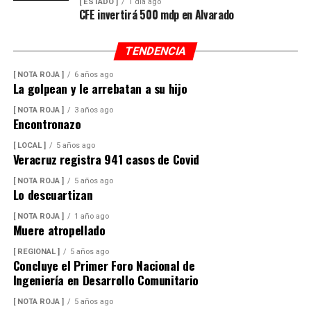
[ ESTADO ]
1 día ago
CFE invertirá 500 mdp en Alvarado
TENDENCIA
[ NOTA ROJA ]
6 años ago
La golpean y le arrebatan a su hijo
[ NOTA ROJA ]
3 años ago
Encontronazo
[ LOCAL ]
5 años ago
Veracruz registra 941 casos de Covid
[ NOTA ROJA ]
5 años ago
Lo descuartizan
[ NOTA ROJA ]
1 año ago
Muere atropellado
[ REGIONAL ]
5 años ago
Concluye el Primer Foro Nacional de
Ingeniería en Desarrollo Comunitario
[ NOTA ROJA ]
5 años ago