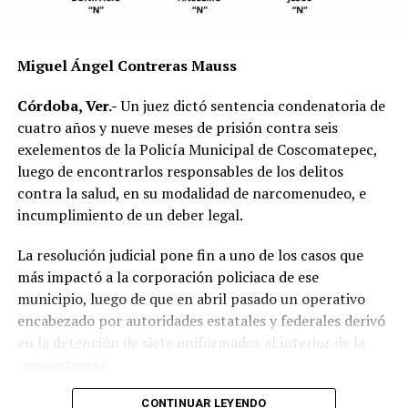
responsabilidad por parte de alguno de los conductores.
Las autoridades exhortaron a los automovilistas y
Miguel Ángel Contreras Mauss
motociclistas a conducir con precaución, respetar los
límites de velocidad y aumentar la distancia de
Córdoba, Ver.-
Un juez dictó sentencia condenatoria de
seguridad entre vehículos, especialmente durante la
cuatro años y nueve meses de prisión contra seis
temporada de lluvias, cuando el riesgo de accidentes se
exelementos de la Policía Municipal de Coscomatepec,
incrementa en las carreteras de la región.
luego de encontrarlos responsables de los delitos
contra la salud, en su modalidad de narcomenudeo, e
La circulación en la zona se vio afectada por algunos
incumplimiento de un deber legal.
minutos mientras se realizaban las labores de auxilio y el
levantamiento de indicios por parte de las autoridades.
La resolución judicial pone fin a uno de los casos que
Posteriormente, el tránsito fue restablecido de manera
más impactó a la corporación policiaca de ese
normal.
municipio, luego de que en abril pasado un operativo
encabezado por autoridades estatales y federales derivó
en la detención de siete uniformados al interior de la
comandancia.
La intervención se realizó el 10 de abril mediante un
CONTINUAR LEYENDO