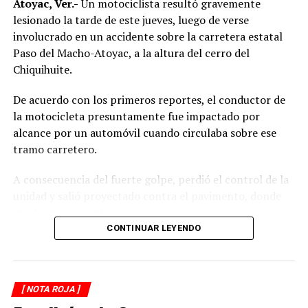
Atoyac, Ver.-
Un motociclista resultó gravemente
lesionado la tarde de este jueves, luego de verse
involucrado en un accidente sobre la carretera estatal
Paso del Macho-Atoyac, a la altura del cerro del
Chiquihuite.
De acuerdo con los primeros reportes, el conductor de
la motocicleta presuntamente fue impactado por
alcance por un automóvil cuando circulaba sobre ese
tramo carretero.
A consecuencia del fuerte golpe, perdió el control de la
unidad y salió proyectado contra el pavimento, donde
quedó inconsciente.
CONTINUAR LEYENDO
Testigos del accidente solicitaron de inmediato el apoyo
de los cuerpos de emergencia al percatarse de que el
motociclista permanecía inmóvil sobre la carpeta
[ NOTA ROJA ]
asfáltica, mientras otros automovilistas redujeron la