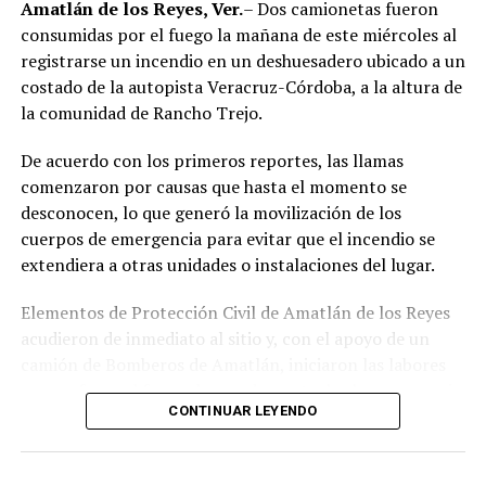
Amatlán de los Reyes, Ver.
– Dos camionetas fueron
consumidas por el fuego la mañana de este miércoles al
La sentencia representa uno de los primeros fallos
registrarse un incendio en un deshuesadero ubicado a un
derivados de aquel operativo y confirma la
costado de la autopista Veracruz-Córdoba, a la altura de
responsabilidad penal de los exuniformados por delitos
la comunidad de Rancho Trejo.
relacionados con la posesión de droga y el
incumplimiento de sus funciones como servidores
De acuerdo con los primeros reportes, las llamas
públicos.
comenzaron por causas que hasta el momento se
desconocen, lo que generó la movilización de los
cuerpos de emergencia para evitar que el incendio se
extendiera a otras unidades o instalaciones del lugar.
Elementos de Protección Civil de Amatlán de los Reyes
acudieron de inmediato al sitio y, con el apoyo de un
camión de Bomberos de Amatlán, iniciaron las labores
para sofocar el fuego, logrando controlar la emergencia
CONTINUAR LEYENDO
tras varios minutos de trabajo.
Como resultado del siniestro, dos camionetas quedaron