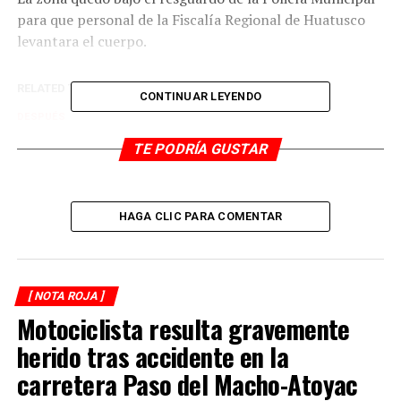
para que personal de la Fiscalía Regional de Huatusco
levantara el cuerpo.
RELATED TOPICS:
CONTINUAR LEYENDO
DESPUÉS
Se mata joven mujer
TE PODRÍA GUSTAR
ANTES
Desaparece hombre en Ixtaczoquitlán
HAGA CLIC PARA COMENTAR
[ NOTA ROJA ]
Motociclista resulta gravemente
herido tras accidente en la
carretera Paso del Macho-Atoyac