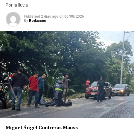
Por la lluvia
Published
2 días ago
on
06/08/2026
By
Redaccion
Miguel Ángel Contreras Mauss