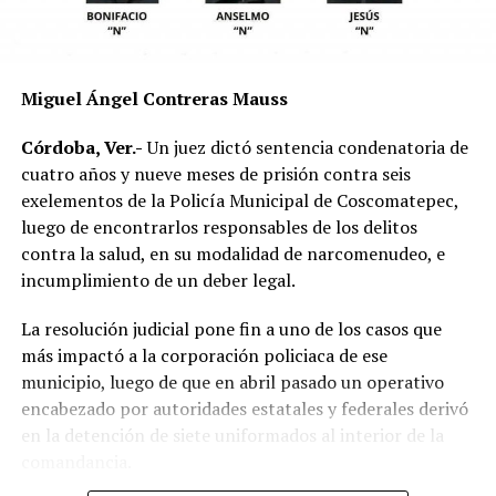
mecánica del accidente y establecer si existió
responsabilidad por parte de alguno de los conductores.
Las autoridades exhortaron a los automovilistas y
Miguel Ángel Contreras Mauss
motociclistas a conducir con precaución, respetar los
límites de velocidad y aumentar la distancia de
Córdoba, Ver.-
Un juez dictó sentencia condenatoria de
seguridad entre vehículos, especialmente durante la
cuatro años y nueve meses de prisión contra seis
temporada de lluvias, cuando el riesgo de accidentes se
exelementos de la Policía Municipal de Coscomatepec,
incrementa en las carreteras de la región.
luego de encontrarlos responsables de los delitos
contra la salud, en su modalidad de narcomenudeo, e
La circulación en la zona se vio afectada por algunos
incumplimiento de un deber legal.
minutos mientras se realizaban las labores de auxilio y el
levantamiento de indicios por parte de las autoridades.
La resolución judicial pone fin a uno de los casos que
Posteriormente, el tránsito fue restablecido de manera
más impactó a la corporación policiaca de ese
normal.
municipio, luego de que en abril pasado un operativo
encabezado por autoridades estatales y federales derivó
en la detención de siete uniformados al interior de la
comandancia.