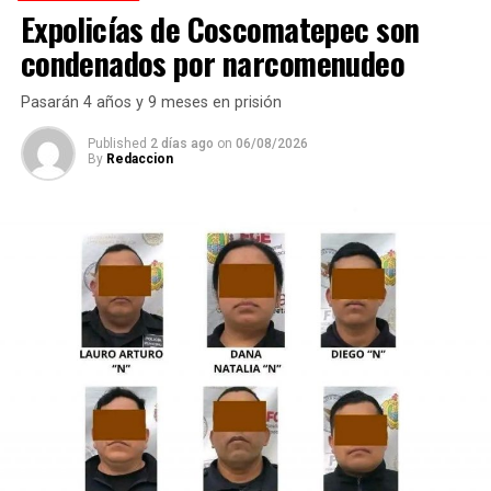
Expolicías de Coscomatepec son
velocidad para evitar otro percance.
condenados por narcomenudeo
Al sitio arribaron paramédicos de Protección Civil de
Atoyac, quienes brindaron los primeros auxilios al
Pasarán 4 años y 9 meses en prisión
lesionado y, tras estabilizarlo, lo trasladaron de urgencia
a un hospital del municipio de Potrero Nuevo para
Published
2 días ago
on
06/08/2026
By
Redaccion
recibir atención médica especializada.
Elementos de Tránsito Estatal acudieron para tomar
conocimiento del accidente, realizar el peritaje
correspondiente y deslindar responsabilidades.
Las autoridades no descartaron que las condiciones del
clima hayan influido en el percance, ya que durante la
tarde se registraron lluvias que dejaron el pavimento
mojado y con menor adherencia.
El vehículo presuntamente involucrado también será
parte de las investigaciones para determinar la