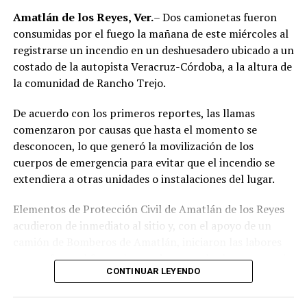
región de las Altas Montañas.
Amatlán de los Reyes, Ver.
– Dos camionetas fueron
consumidas por el fuego la mañana de este miércoles al
La sentencia representa uno de los primeros fallos
registrarse un incendio en un deshuesadero ubicado a un
derivados de aquel operativo y confirma la
costado de la autopista Veracruz-Córdoba, a la altura de
responsabilidad penal de los exuniformados por delitos
la comunidad de Rancho Trejo.
relacionados con la posesión de droga y el
incumplimiento de sus funciones como servidores
De acuerdo con los primeros reportes, las llamas
públicos.
comenzaron por causas que hasta el momento se
desconocen, lo que generó la movilización de los
cuerpos de emergencia para evitar que el incendio se
extendiera a otras unidades o instalaciones del lugar.
Elementos de Protección Civil de Amatlán de los Reyes
acudieron de inmediato al sitio y, con el apoyo de un
camión de Bomberos de Amatlán, iniciaron las labores
para sofocar el fuego, logrando controlar la emergencia
CONTINUAR LEYENDO
tras varios minutos de trabajo.
Como resultado del siniestro, dos camionetas quedaron