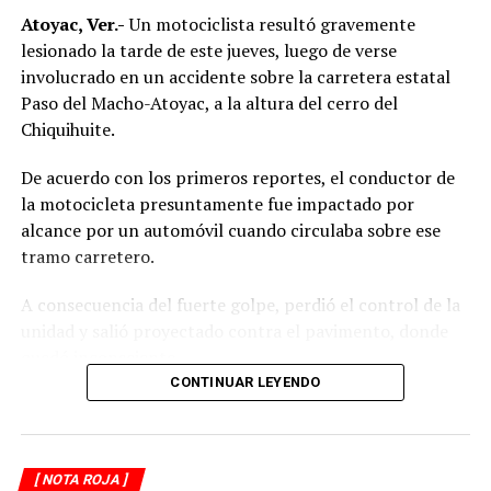
Atoyac, Ver.-
Un motociclista resultó gravemente
lesionado la tarde de este jueves, luego de verse
involucrado en un accidente sobre la carretera estatal
Paso del Macho-Atoyac, a la altura del cerro del
Chiquihuite.
De acuerdo con los primeros reportes, el conductor de
la motocicleta presuntamente fue impactado por
alcance por un automóvil cuando circulaba sobre ese
tramo carretero.
A consecuencia del fuerte golpe, perdió el control de la
unidad y salió proyectado contra el pavimento, donde
quedó inconsciente.
CONTINUAR LEYENDO
Testigos del accidente solicitaron de inmediato el apoyo
de los cuerpos de emergencia al percatarse de que el
motociclista permanecía inmóvil sobre la carpeta
[ NOTA ROJA ]
asfáltica, mientras otros automovilistas redujeron la