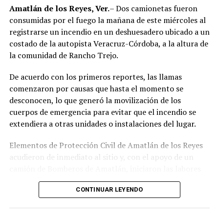
región de las Altas Montañas.
Amatlán de los Reyes, Ver.
– Dos camionetas fueron
consumidas por el fuego la mañana de este miércoles al
La sentencia representa uno de los primeros fallos
registrarse un incendio en un deshuesadero ubicado a un
derivados de aquel operativo y confirma la
costado de la autopista Veracruz-Córdoba, a la altura de
responsabilidad penal de los exuniformados por delitos
la comunidad de Rancho Trejo.
relacionados con la posesión de droga y el
incumplimiento de sus funciones como servidores
De acuerdo con los primeros reportes, las llamas
públicos.
comenzaron por causas que hasta el momento se
desconocen, lo que generó la movilización de los
cuerpos de emergencia para evitar que el incendio se
extendiera a otras unidades o instalaciones del lugar.
Elementos de Protección Civil de Amatlán de los Reyes
acudieron de inmediato al sitio y, con el apoyo de un
camión de Bomberos de Amatlán, iniciaron las labores
para sofocar el fuego, logrando controlar la emergencia
CONTINUAR LEYENDO
tras varios minutos de trabajo.
Como resultado del siniestro, dos camionetas quedaron