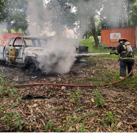
Los ahora sentenciados formaban parte de la Policía
Municipal de Coscomatepec durante la administración
del alcalde de Movimiento Ciudadano, Armando Reyes
Muñoz, y permanecerán recluidos en el Centro de
Reinserción Social de Mediana Seguridad de La Toma, en
Amatlán de los Reyes, donde cumplirán la condena.
Aunque durante el operativo fueron detenidos siete
policías municipales, la sentencia dada a conocer
corresponde únicamente a seis de ellos. Hasta el
momento, las autoridades no han informado la situación
jurídica del séptimo implicado.
El caso evidenció presuntas irregularidades dentro de la
corporación policiaca y motivó la intervención de
autoridades estatales y federales, en un contexto de
reforzamiento de las investigaciones contra servidores
públicos relacionados con actividades ilícitas en la