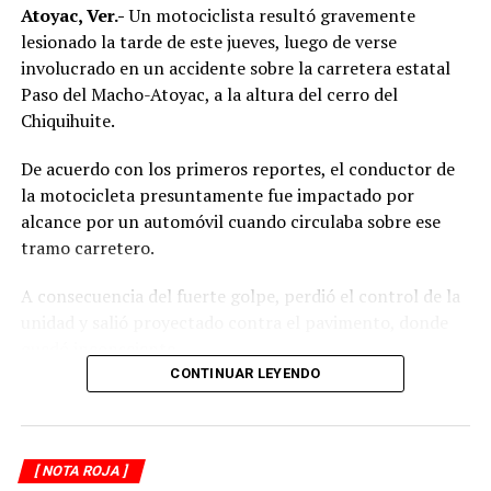
Atoyac, Ver.-
Un motociclista resultó gravemente
lesionado la tarde de este jueves, luego de verse
involucrado en un accidente sobre la carretera estatal
Paso del Macho-Atoyac, a la altura del cerro del
Chiquihuite.
De acuerdo con los primeros reportes, el conductor de
la motocicleta presuntamente fue impactado por
alcance por un automóvil cuando circulaba sobre ese
tramo carretero.
A consecuencia del fuerte golpe, perdió el control de la
unidad y salió proyectado contra el pavimento, donde
quedó inconsciente.
CONTINUAR LEYENDO
Testigos del accidente solicitaron de inmediato el apoyo
de los cuerpos de emergencia al percatarse de que el
motociclista permanecía inmóvil sobre la carpeta
[ NOTA ROJA ]
asfáltica, mientras otros automovilistas redujeron la