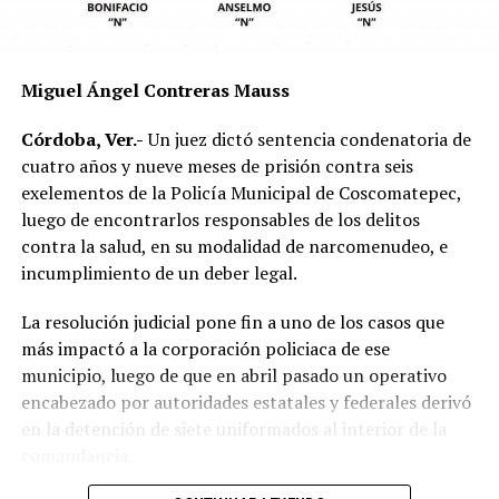
mecánica del accidente y establecer si existió
responsabilidad por parte de alguno de los conductores.
Las autoridades exhortaron a los automovilistas y
Miguel Ángel Contreras Mauss
motociclistas a conducir con precaución, respetar los
límites de velocidad y aumentar la distancia de
Córdoba, Ver.-
Un juez dictó sentencia condenatoria de
seguridad entre vehículos, especialmente durante la
cuatro años y nueve meses de prisión contra seis
temporada de lluvias, cuando el riesgo de accidentes se
exelementos de la Policía Municipal de Coscomatepec,
incrementa en las carreteras de la región.
luego de encontrarlos responsables de los delitos
contra la salud, en su modalidad de narcomenudeo, e
La circulación en la zona se vio afectada por algunos
incumplimiento de un deber legal.
minutos mientras se realizaban las labores de auxilio y el
levantamiento de indicios por parte de las autoridades.
La resolución judicial pone fin a uno de los casos que
Posteriormente, el tránsito fue restablecido de manera
más impactó a la corporación policiaca de ese
normal.
municipio, luego de que en abril pasado un operativo
encabezado por autoridades estatales y federales derivó
en la detención de siete uniformados al interior de la
comandancia.