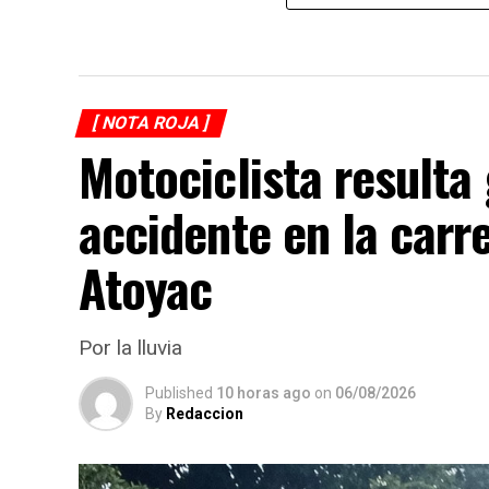
[ NOTA ROJA ]
Motociclista resulta
accidente en la carr
Atoyac
Por la lluvia
Published
10 horas ago
on
06/08/2026
By
Redaccion