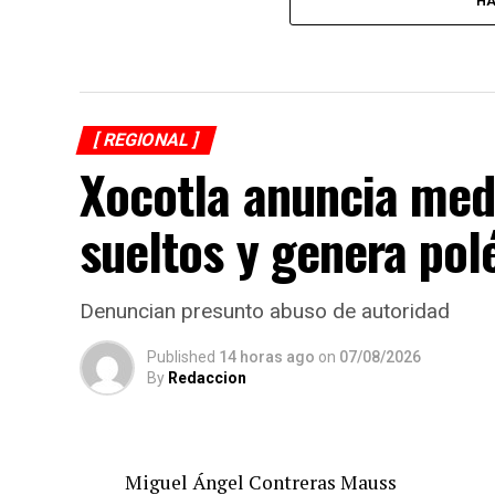
HA
[ REGIONAL ]
Xocotla anuncia med
sueltos y genera po
Denuncian presunto abuso de autoridad
Published
14 horas ago
on
07/08/2026
By
Redaccion
Miguel Ángel Contreras Mauss