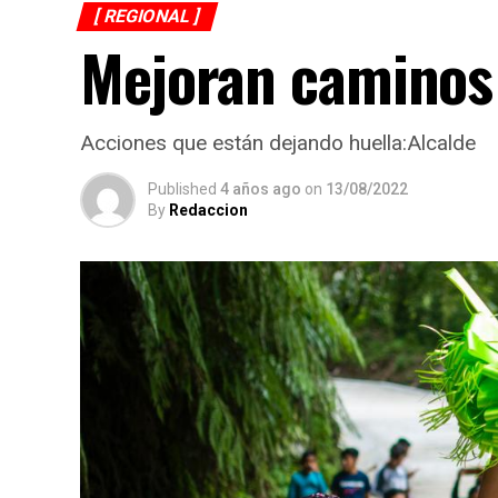
[ REGIONAL ]
Mejoran caminos 
Acciones que están dejando huella:Alcalde
Published
4 años ago
on
13/08/2022
By
Redaccion