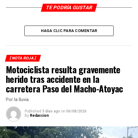
montaña.
TE PODRÍA GUSTAR
El niño narró a la Policía que estaba enojado con sus
padres quienes lo habían regañado.
HAGA CLIC PARA COMENTAR
RELATED TOPICS:
DESPUÉS
[ NOTA ROJA ]
Calcinan a hijo de líder de la CNPR de Tezonapa
Motociclista resulta gravemente
ANTES
herido tras accidente en la
Encuentran a mujer tirada e inconsciente
carretera Paso del Macho-Atoyac
Por la lluvia
Published
3 días ago
on
06/08/2026
By
Redaccion