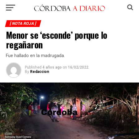
[ NOTA ROJA ]
Menor se ‘esconde’ porque lo
regañaron
Fue hallado en la madrugada.
Published
4 años ago
on
16/02/2022
By
Redaccion