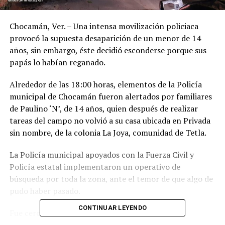
Chocamán, Ver. – Una intensa movilización policiaca
provocó la supuesta desaparición de un menor de 14
años, sin embargo, éste decidió esconderse porque sus
papás lo habían regañado.
Alrededor de las 18:00 horas, elementos de la Policía
municipal de Chocamán fueron alertados por familiares
de Paulino ‘N’, de 14 años, quien después de realizar
tareas del campo no volvió a su casa ubicada en Privada
sin nombre, de la colonia La Joya, comunidad de Tetla.
La Policía municipal apoyados con la Fuerza Civil y
Policía estatal implementaron un operativo de
búsqueda por toda la zona, ante el temor de que algo de
pudo haber pasado.
CONTINUAR LEYENDO
Fue cerca de las 02:00 de la mañana cuando fue
localizado el menor sano y salvo, metido entre la