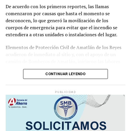
incumplimiento de sus funciones como servidores
De acuerdo con los primeros reportes, las llamas
públicos.
comenzaron por causas que hasta el momento se
desconocen, lo que generó la movilización de los
cuerpos de emergencia para evitar que el incendio se
extendiera a otras unidades o instalaciones del lugar.
Elementos de Protección Civil de Amatlán de los Reyes
acudieron de inmediato al sitio y, con el apoyo de un
camión de Bomberos de Amatlán, iniciaron las labores
para sofocar el fuego, logrando controlar la emergencia
CONTINUAR LEYENDO
tras varios minutos de trabajo.
Como resultado del siniestro, dos camionetas quedaron
PUBLICIDAD
con daños totales a consecuencia de las llamas. No se
reportaron personas lesionadas ni fue necesario evacuar
la zona.
Las autoridades realizaron una inspección en el
deshuesadero para descartar riesgos adicionales y