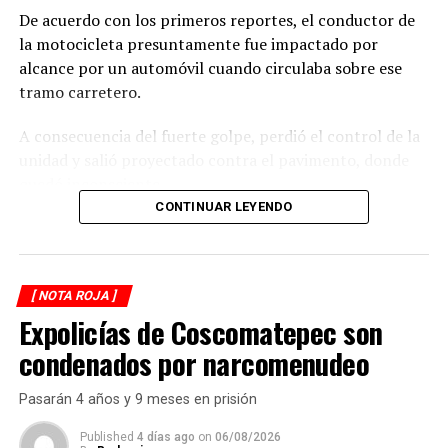
De acuerdo con los primeros reportes, el conductor de
la motocicleta presuntamente fue impactado por
alcance por un automóvil cuando circulaba sobre ese
tramo carretero.
A consecuencia del fuerte golpe, perdió el control de la
unidad y salió proyectado contra el pavimento, donde
quedó inconsciente.
CONTINUAR LEYENDO
Testigos del accidente solicitaron de inmediato el apoyo
de los cuerpos de emergencia al percatarse de que el
motociclista permanecía inmóvil sobre la carpeta
[ NOTA ROJA ]
asfáltica, mientras otros automovilistas redujeron la
Expolicías de Coscomatepec son
velocidad para evitar otro percance.
condenados por narcomenudeo
Al sitio arribaron paramédicos de Protección Civil de
Atoyac, quienes brindaron los primeros auxilios al
Pasarán 4 años y 9 meses en prisión
lesionado y, tras estabilizarlo, lo trasladaron de urgencia
a un hospital del municipio de Potrero Nuevo para
Published
4 días ago
on
06/08/2026