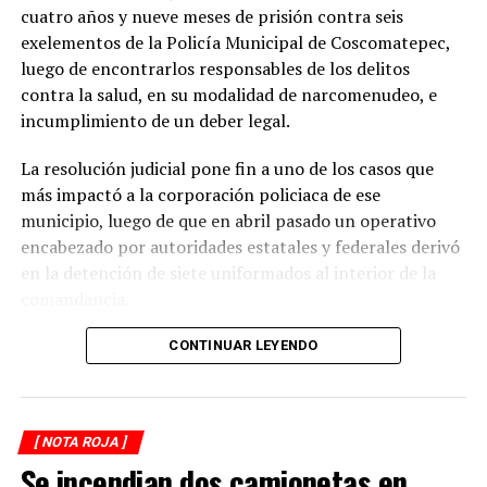
seguridad entre vehículos, especialmente durante la
cuatro años y nueve meses de prisión contra seis
temporada de lluvias, cuando el riesgo de accidentes se
exelementos de la Policía Municipal de Coscomatepec,
incrementa en las carreteras de la región.
luego de encontrarlos responsables de los delitos
contra la salud, en su modalidad de narcomenudeo, e
La circulación en la zona se vio afectada por algunos
incumplimiento de un deber legal.
minutos mientras se realizaban las labores de auxilio y el
levantamiento de indicios por parte de las autoridades.
La resolución judicial pone fin a uno de los casos que
Posteriormente, el tránsito fue restablecido de manera
más impactó a la corporación policiaca de ese
normal.
municipio, luego de que en abril pasado un operativo
encabezado por autoridades estatales y federales derivó
en la detención de siete uniformados al interior de la
comandancia.
La intervención se realizó el 10 de abril mediante un
CONTINUAR LEYENDO
despliegue conjunto de agentes de la Policía Ministerial,
elementos de la Secretaría de Marina (Semar) y de la
Secretaría de Seguridad Pública (SSP), quienes
[ NOTA ROJA ]
ejecutaron una revisión en las instalaciones de la
Se incendian dos camionetas en
corporación municipal.