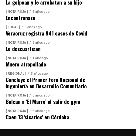
La golpean y le arrebatan a su hijo
[ NOTA ROJA ]
3 años ago
Encontronazo
[ LOCAL ]
5 años ago
Veracruz registra 941 casos de Covid
[ NOTA ROJA ]
5 años ago
Lo descuartizan
[ NOTA ROJA ]
1 año ago
Muere atropellado
[ REGIONAL ]
5 años ago
Concluye el Primer Foro Nacional de
Ingeniería en Desarrollo Comunitario
[ NOTA ROJA ]
5 años ago
Balean a ‘El Marro’ al salir de gym
[ NOTA ROJA ]
5 años ago
Caen 13 ‘sicarios’ en Córdoba