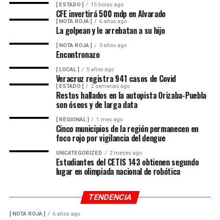
la visibilidad y anegamientos urbanos, viento arrachado,
[ ESTADO ]
15 horas ago
descargas eléctricas y probables granizadas en áreas de
CFE invertirá 500 mdp en Alvarado
[ NOTA ROJA ]
6 años ago
tormenta, entre otros efectos negativos.
La golpean y le arrebatan a su hijo
[ NOTA ROJA ]
3 años ago
Encontronazo
[ LOCAL ]
5 años ago
Veracruz registra 941 casos de Covid
[ ESTADO ]
2 semanas ago
Restos hallados en la autopista Orizaba-Puebla
son óseos y de larga data
[ REGIONAL ]
1 mes ago
Cinco municipios de la región permanecen en
foco rojo por vigilancia del dengue
UNCATEGORIZED
2 meses ago
Estudiantes del CETIS 143 obtienen segundo
lugar en olimpiada nacional de robótica
TENDENCIA
[ NOTA ROJA ]
6 años ago