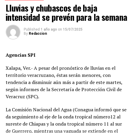
cuando se dirigía a descargar mercancía en el mercado
Lluvias y chubascos de baja
Revolución.
intensidad se prevén para la semana
Pese a que el presunto responsable fue detenido,
familiares de la víctima denuncian que la investigación
Published
1 año ago
on
15/07/2025
By
Redaccion
fue manipulada.
Señalan directamente a la perito Johana Valero Sánchez
Agencias SPI
de alterar la escena del accidente y orientar el peritaje
para responsabilizar al hoy occiso, lo que derivó en la
Xalapa, Ver.- A pesar del pronóstico de lluvias en el
liberación del operador del camión.
territorio veracruzano, éstas serán menores, con
tendencia a disminuir aún más a partir de este martes,
Además, acusan que las solicitudes de videos de las
según informes de la Secretaría de Protección Civil de
cámaras del C4, así como de comercios y viviendas
Veracruz (SPC).
cercanas, han sido ignoradas o negadas. Testigos
presenciales del accidente ahora callan, presuntamente
La Comisión Nacional del Agua (Conagua informó que se
por temor a represalias.
da seguimiento al eje de la onda tropical número12 al
sureste de Chiapas y la onda tropical número 11 al sur
“Hoy fue mi Abraham,
de Guerrero, mientras una vaguada se extiende en el