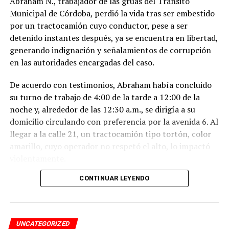
Abraham N., trabajador de las grúas del Tránsito
Municipal de Córdoba, perdió la vida tras ser embestido
por un tractocamión cuyo conductor, pese a ser
detenido instantes después, ya se encuentra en libertad,
generando indignación y señalamientos de corrupción
en las autoridades encargadas del caso.
De acuerdo con testimonios, Abraham había concluido
su turno de trabajo de 4:00 de la tarde a 12:00 de la
noche y, alrededor de las 12:30 a.m., se dirigía a su
domicilio circulando con preferencia por la avenida 6. Al
llegar a la calle 21, un tractocamión tipo tortón, color
amarillo, cuyo operador no respetó el alto, lo impactó
violentamente.
CONTINUAR LEYENDO
El conductor, identificado como Adán “N.”, de
aproximadamente 45 años, intentó darse a la fuga, pero
fue interceptado por taxistas y jóvenes del Modelogar
en la avenida 12, entre calles 7 y 9, en la colonia Centro,
UNCATEGORIZED