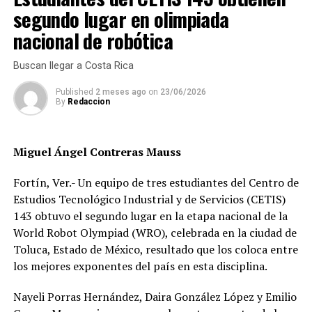
productores se ha dejado fuera”.
segundo lugar en olimpiada
nacional de robótica
Señaló que existe un doble discurso del Gobierno porque
Buscan llegar a Costa Rica
aseguran que sus demandas ya no serán atendidas a
través de intermediarios sino de manera directa con los
Published
2 meses ago
on
23/06/2026
beneficiarios lo que no se ha cumplido.
By
Redaccion
“Lo cierto es que ni organizados ni de manera directa se
Miguel Ángel Contreras Mauss
está atendiendo la demanda de los productores
Fortín, Ver.- Un equipo de tres estudiantes del Centro de
veracruzanos argumentando falta de recursos, que la
Estudios Tecnológico Industrial y de Servicios (CETIS)
pandemia se llevó muchos recursos en los últimos meses
143 obtuvo el segundo lugar en la etapa nacional de la
y los recursos del campo fueron utilizados para resolver
World Robot Olympiad (WRO), celebrada en la ciudad de
los temas de la pandemia”.
Toluca, Estado de México, resultado que los coloca entre
los mejores exponentes del país en esta disciplina.
Reyes Fausto adelantó que convocarán a una asamblea
Nayeli Porras Hernández, Daira González López y Emilio
del 10 al 15 de noviembre donde establecerían una