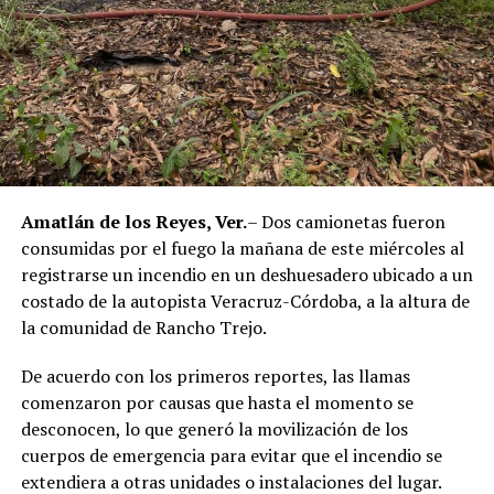
jurídica del séptimo implicado.
El caso evidenció presuntas irregularidades dentro de la
corporación policiaca y motivó la intervención de
autoridades estatales y federales, en un contexto de
reforzamiento de las investigaciones contra servidores
públicos relacionados con actividades ilícitas en la
región de las Altas Montañas.
Amatlán de los Reyes, Ver.
– Dos camionetas fueron
consumidas por el fuego la mañana de este miércoles al
La sentencia representa uno de los primeros fallos
registrarse un incendio en un deshuesadero ubicado a un
derivados de aquel operativo y confirma la
costado de la autopista Veracruz-Córdoba, a la altura de
responsabilidad penal de los exuniformados por delitos
la comunidad de Rancho Trejo.
relacionados con la posesión de droga y el
incumplimiento de sus funciones como servidores
De acuerdo con los primeros reportes, las llamas
públicos.
comenzaron por causas que hasta el momento se
desconocen, lo que generó la movilización de los
cuerpos de emergencia para evitar que el incendio se
extendiera a otras unidades o instalaciones del lugar.