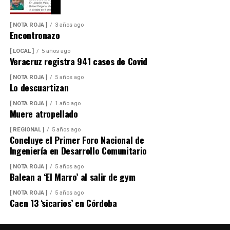
[ NOTA ROJA ]
3 años ago
Encontronazo
[ LOCAL ]
5 años ago
Veracruz registra 941 casos de Covid
[ NOTA ROJA ]
5 años ago
Lo descuartizan
[ NOTA ROJA ]
1 año ago
Muere atropellado
[ REGIONAL ]
5 años ago
Concluye el Primer Foro Nacional de
Ingeniería en Desarrollo Comunitario
[ NOTA ROJA ]
5 años ago
Balean a ‘El Marro’ al salir de gym
[ NOTA ROJA ]
5 años ago
Caen 13 ‘sicarios’ en Córdoba