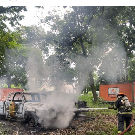
Regional para el inicio de las investigaciones
correspondientes.
Tras varios meses de proceso penal, el juez consideró
acreditada la responsabilidad de Anselmo “N”, Jesús “N”,
Diego “N”, Lauro Arturo “N”, Dana Natalia “N” y
Bonifacio “N”, imponiéndoles una pena de cuatro años y
nueve meses de prisión.
Los ahora sentenciados formaban parte de la Policía
Municipal de Coscomatepec durante la administración
del alcalde de Movimiento Ciudadano, Armando Reyes
Muñoz, y permanecerán recluidos en el Centro de
Reinserción Social de Mediana Seguridad de La Toma, en
Amatlán de los Reyes, donde cumplirán la condena.
Aunque durante el operativo fueron detenidos siete
policías municipales, la sentencia dada a conocer
corresponde únicamente a seis de ellos. Hasta el
momento, las autoridades no han informado la situación