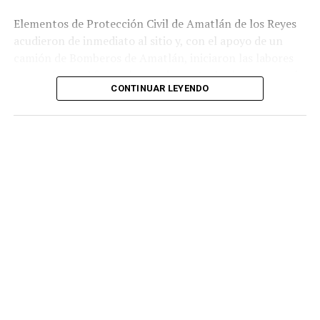
Elementos de Protección Civil de Amatlán de los Reyes
acudieron de inmediato al sitio y, con el apoyo de un
camión de Bomberos de Amatlán, iniciaron las labores
para sofocar el fuego, logrando controlar la emergencia
CONTINUAR LEYENDO
tras varios minutos de trabajo.
Como resultado del siniestro, dos camionetas quedaron
con daños totales a consecuencia de las llamas. No se
reportaron personas lesionadas ni fue necesario evacuar
la zona.
Las autoridades realizaron una inspección en el
deshuesadero para descartar riesgos adicionales y
determinar las posibles causas que originaron el
incendio.
Hasta el momento no se ha informado si el fuego fue
provocado por una falla mecánica, un cortocircuito o