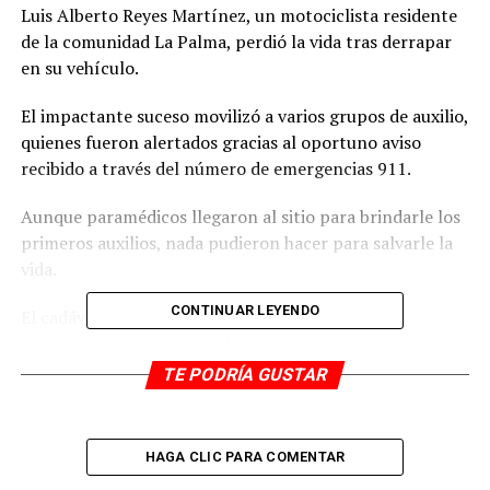
Luis Alberto Reyes Martínez, un motociclista residente
de la comunidad La Palma, perdió la vida tras derrapar
en su vehículo.
El impactante suceso movilizó a varios grupos de auxilio,
quienes fueron alertados gracias al oportuno aviso
recibido a través del número de emergencias 911.
Aunque paramédicos llegaron al sitio para brindarle los
primeros auxilios, nada pudieron hacer para salvarle la
vida.
CONTINUAR LEYENDO
El cadáver fue trasladado al SEMEFO donde le
practicaron la necropsia de rigor.
TE PODRÍA GUSTAR
RELATED TOPICS:
DESPUÉS
Matan a mujer a balazos
HAGA CLIC PARA COMENTAR