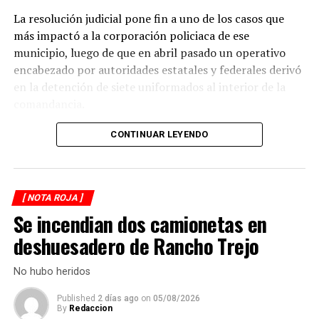
levantamiento de indicios por parte de las autoridades.
La resolución judicial pone fin a uno de los casos que
Posteriormente, el tránsito fue restablecido de manera
más impactó a la corporación policiaca de ese
normal.
municipio, luego de que en abril pasado un operativo
encabezado por autoridades estatales y federales derivó
en la detención de siete uniformados al interior de la
comandancia.
La intervención se realizó el 10 de abril mediante un
CONTINUAR LEYENDO
despliegue conjunto de agentes de la Policía Ministerial,
elementos de la Secretaría de Marina (Semar) y de la
Secretaría de Seguridad Pública (SSP), quienes
[ NOTA ROJA ]
ejecutaron una revisión en las instalaciones de la
Se incendian dos camionetas en
corporación municipal.
deshuesadero de Rancho Trejo
Durante la inspección, los efectivos localizaron diversas
dosis de droga presuntamente destinadas al
No hubo heridos
narcomenudeo, por lo que los policías fueron
Published
2 días ago
on
05/08/2026
asegurados y puestos a disposición de la Fiscalía
By
Redaccion