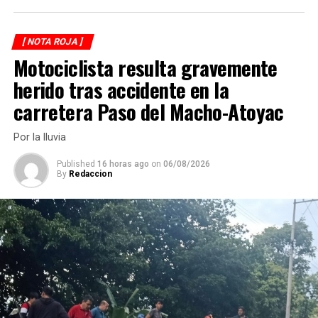
ANTES
Dan 37 años de cárcel a La Carnicera
[ NOTA ROJA ]
Motociclista resulta gravemente
herido tras accidente en la
carretera Paso del Macho-Atoyac
Por la lluvia
Published
16 horas ago
on
06/08/2026
By
Redaccion