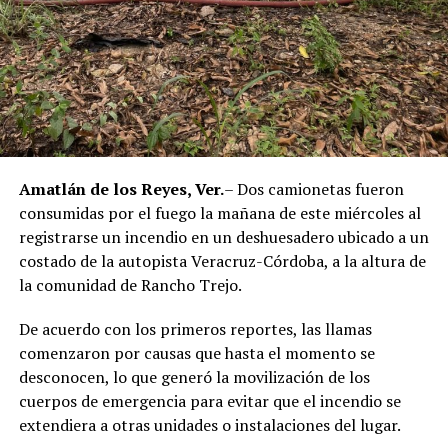
jurídica del séptimo implicado.
El caso evidenció presuntas irregularidades dentro de la
corporación policiaca y motivó la intervención de
autoridades estatales y federales, en un contexto de
reforzamiento de las investigaciones contra servidores
públicos relacionados con actividades ilícitas en la
región de las Altas Montañas.
Amatlán de los Reyes, Ver.
– Dos camionetas fueron
consumidas por el fuego la mañana de este miércoles al
La sentencia representa uno de los primeros fallos
registrarse un incendio en un deshuesadero ubicado a un
derivados de aquel operativo y confirma la
costado de la autopista Veracruz-Córdoba, a la altura de
responsabilidad penal de los exuniformados por delitos
la comunidad de Rancho Trejo.
relacionados con la posesión de droga y el
incumplimiento de sus funciones como servidores
De acuerdo con los primeros reportes, las llamas
públicos.
comenzaron por causas que hasta el momento se
desconocen, lo que generó la movilización de los
cuerpos de emergencia para evitar que el incendio se
extendiera a otras unidades o instalaciones del lugar.