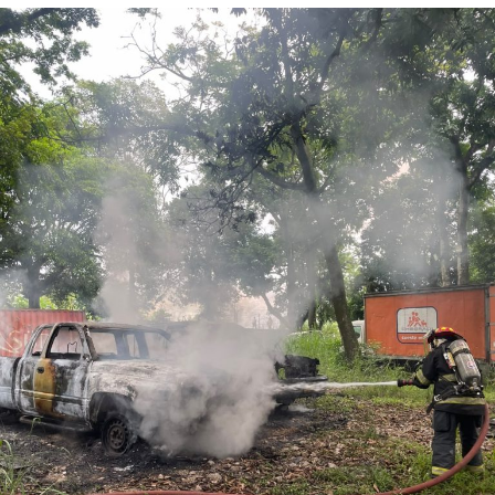
correspondientes.
Tras varios meses de proceso penal, el juez consideró
acreditada la responsabilidad de Anselmo “N”, Jesús “N”,
Diego “N”, Lauro Arturo “N”, Dana Natalia “N” y
Bonifacio “N”, imponiéndoles una pena de cuatro años y
nueve meses de prisión.
Los ahora sentenciados formaban parte de la Policía
Municipal de Coscomatepec durante la administración
del alcalde de Movimiento Ciudadano, Armando Reyes
Muñoz, y permanecerán recluidos en el Centro de
Reinserción Social de Mediana Seguridad de La Toma, en
Amatlán de los Reyes, donde cumplirán la condena.
Aunque durante el operativo fueron detenidos siete
policías municipales, la sentencia dada a conocer
corresponde únicamente a seis de ellos. Hasta el
momento, las autoridades no han informado la situación