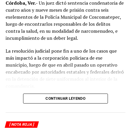
límites de velocidad y aumentar la distancia de
Córdoba, Ver.-
Un juez dictó sentencia condenatoria de
seguridad entre vehículos, especialmente durante la
cuatro años y nueve meses de prisión contra seis
temporada de lluvias, cuando el riesgo de accidentes se
exelementos de la Policía Municipal de Coscomatepec,
incrementa en las carreteras de la región.
luego de encontrarlos responsables de los delitos
contra la salud, en su modalidad de narcomenudeo, e
La circulación en la zona se vio afectada por algunos
incumplimiento de un deber legal.
minutos mientras se realizaban las labores de auxilio y el
levantamiento de indicios por parte de las autoridades.
La resolución judicial pone fin a uno de los casos que
Posteriormente, el tránsito fue restablecido de manera
más impactó a la corporación policiaca de ese
normal.
municipio, luego de que en abril pasado un operativo
encabezado por autoridades estatales y federales derivó
en la detención de siete uniformados al interior de la
comandancia.
La intervención se realizó el 10 de abril mediante un
CONTINUAR LEYENDO
despliegue conjunto de agentes de la Policía Ministerial,
elementos de la Secretaría de Marina (Semar) y de la
Secretaría de Seguridad Pública (SSP), quienes
[ NOTA ROJA ]
ejecutaron una revisión en las instalaciones de la