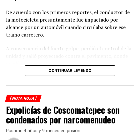
De acuerdo con los primeros reportes, el conductor de
la motocicleta presuntamente fue impactado por
alcance por un automóvil cuando circulaba sobre ese
tramo carretero.
A consecuencia del fuerte golpe, perdió el control de la
unidad y salió proyectado contra el pavimento, donde
quedó inconsciente.
CONTINUAR LEYENDO
Testigos del accidente solicitaron de inmediato el apoyo
de los cuerpos de emergencia al percatarse de que el
motociclista permanecía inmóvil sobre la carpeta
[ NOTA ROJA ]
asfáltica, mientras otros automovilistas redujeron la
Expolicías de Coscomatepec son
velocidad para evitar otro percance.
condenados por narcomenudeo
Al sitio arribaron paramédicos de Protección Civil de
Atoyac, quienes brindaron los primeros auxilios al
Pasarán 4 años y 9 meses en prisión
lesionado y, tras estabilizarlo, lo trasladaron de urgencia