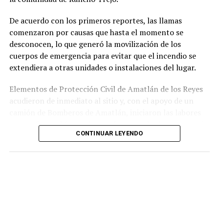
relacionados con la posesión de droga y el
incumplimiento de sus funciones como servidores
De acuerdo con los primeros reportes, las llamas
públicos.
comenzaron por causas que hasta el momento se
desconocen, lo que generó la movilización de los
cuerpos de emergencia para evitar que el incendio se
extendiera a otras unidades o instalaciones del lugar.
Elementos de Protección Civil de Amatlán de los Reyes
acudieron de inmediato al sitio y, con el apoyo de un
camión de Bomberos de Amatlán, iniciaron las labores
para sofocar el fuego, logrando controlar la emergencia
CONTINUAR LEYENDO
tras varios minutos de trabajo.
Como resultado del siniestro, dos camionetas quedaron
con daños totales a consecuencia de las llamas. No se
reportaron personas lesionadas ni fue necesario evacuar
la zona.
Las autoridades realizaron una inspección en el