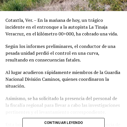
Cotaxtla, Ver. – En la mañana de hoy, un trágico
incidente en el entronque a la autopista La Tinaja
Veracruz, en el kilómetro 00+000, ha cobrado una vida.
Según los informes preliminares, el conductor de una
pesada unidad perdió el control en una curva,
resultando en consecuencias fatales.
Al lugar acudieron rápidamente miembros de la Guardia
Nacional División Caminos, quienes coordinaron la
situación.
Asimismo, se ha solicitado la presencia del personal de
la fiscalía regional para llevar a cabo las investigaciones
pertinentes y el levantamiento correspondiente.
CONTINUAR LEYENDO
Esta lamentable pérdida nos recuerda la importancia de