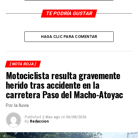
la precaución y la atención al conducir, especialmente
en las carreteras.
TE PODRÍA GUSTAR
RELATED TOPICS:
HAGA CLIC PARA COMENTAR
DESPUÉS
Detienen delincuente, habría robado 90 mil pesos.
ANTES
Pipa de gas se mete a casa
[ NOTA ROJA ]
Motociclista resulta gravemente
herido tras accidente en la
carretera Paso del Macho-Atoyac
Por la lluvia
Published
2 días ago
on
06/08/2026
By
Redaccion