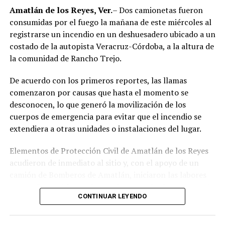
región de las Altas Montañas.
Amatlán de los Reyes, Ver.
– Dos camionetas fueron
consumidas por el fuego la mañana de este miércoles al
La sentencia representa uno de los primeros fallos
registrarse un incendio en un deshuesadero ubicado a un
derivados de aquel operativo y confirma la
costado de la autopista Veracruz-Córdoba, a la altura de
responsabilidad penal de los exuniformados por delitos
la comunidad de Rancho Trejo.
relacionados con la posesión de droga y el
incumplimiento de sus funciones como servidores
De acuerdo con los primeros reportes, las llamas
públicos.
comenzaron por causas que hasta el momento se
desconocen, lo que generó la movilización de los
cuerpos de emergencia para evitar que el incendio se
extendiera a otras unidades o instalaciones del lugar.
Elementos de Protección Civil de Amatlán de los Reyes
acudieron de inmediato al sitio y, con el apoyo de un
camión de Bomberos de Amatlán, iniciaron las labores
para sofocar el fuego, logrando controlar la emergencia
CONTINUAR LEYENDO
tras varios minutos de trabajo.
Como resultado del siniestro, dos camionetas quedaron