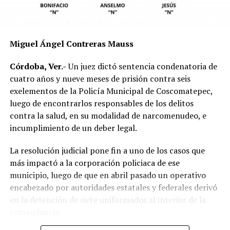
mecánica del accidente y establecer si existió
responsabilidad por parte de alguno de los conductores.
Las autoridades exhortaron a los automovilistas y
Miguel Ángel Contreras Mauss
motociclistas a conducir con precaución, respetar los
límites de velocidad y aumentar la distancia de
Córdoba, Ver.-
Un juez dictó sentencia condenatoria de
seguridad entre vehículos, especialmente durante la
cuatro años y nueve meses de prisión contra seis
temporada de lluvias, cuando el riesgo de accidentes se
exelementos de la Policía Municipal de Coscomatepec,
incrementa en las carreteras de la región.
luego de encontrarlos responsables de los delitos
contra la salud, en su modalidad de narcomenudeo, e
La circulación en la zona se vio afectada por algunos
incumplimiento de un deber legal.
minutos mientras se realizaban las labores de auxilio y el
levantamiento de indicios por parte de las autoridades.
La resolución judicial pone fin a uno de los casos que
Posteriormente, el tránsito fue restablecido de manera
más impactó a la corporación policiaca de ese
normal.
municipio, luego de que en abril pasado un operativo
encabezado por autoridades estatales y federales derivó
en la detención de siete uniformados al interior de la
comandancia.