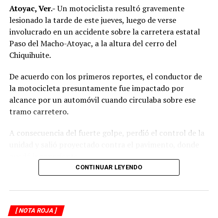
Atoyac, Ver.-
Un motociclista resultó gravemente
lesionado la tarde de este jueves, luego de verse
involucrado en un accidente sobre la carretera estatal
Paso del Macho-Atoyac, a la altura del cerro del
Chiquihuite.
De acuerdo con los primeros reportes, el conductor de
la motocicleta presuntamente fue impactado por
alcance por un automóvil cuando circulaba sobre ese
tramo carretero.
A consecuencia del fuerte golpe, perdió el control de la
unidad y salió proyectado contra el pavimento, donde
quedó inconsciente.
CONTINUAR LEYENDO
Testigos del accidente solicitaron de inmediato el apoyo
de los cuerpos de emergencia al percatarse de que el
motociclista permanecía inmóvil sobre la carpeta
[ NOTA ROJA ]
asfáltica, mientras otros automovilistas redujeron la