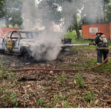
Los ahora sentenciados formaban parte de la Policía
Municipal de Coscomatepec durante la administración
del alcalde de Movimiento Ciudadano, Armando Reyes
Muñoz, y permanecerán recluidos en el Centro de
Reinserción Social de Mediana Seguridad de La Toma, en
Amatlán de los Reyes, donde cumplirán la condena.
Aunque durante el operativo fueron detenidos siete
policías municipales, la sentencia dada a conocer
corresponde únicamente a seis de ellos. Hasta el
momento, las autoridades no han informado la situación
jurídica del séptimo implicado.
El caso evidenció presuntas irregularidades dentro de la
corporación policiaca y motivó la intervención de
autoridades estatales y federales, en un contexto de
reforzamiento de las investigaciones contra servidores
públicos relacionados con actividades ilícitas en la