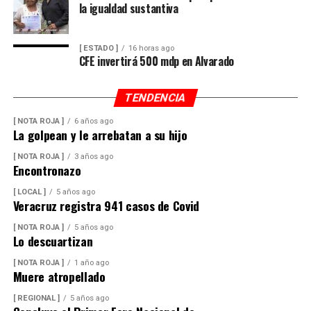
la igualdad sustantiva
[ ESTADO ]
16 horas ago
CFE invertirá 500 mdp en Alvarado
TENDENCIA
[ NOTA ROJA ]
6 años ago
La golpean y le arrebatan a su hijo
[ NOTA ROJA ]
3 años ago
Encontronazo
[ LOCAL ]
5 años ago
Veracruz registra 941 casos de Covid
[ NOTA ROJA ]
5 años ago
Lo descuartizan
[ NOTA ROJA ]
1 año ago
Muere atropellado
[ REGIONAL ]
5 años ago