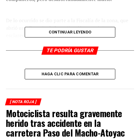
De lo ocurrido se dio parte a la Fiscalía de la zona, que
abrió una Carpeta de Investigación para intentar
CONTINUAR LEYENDO
esclarecer los hechos.
TE PODRÍA GUSTAR
RELATED TOPICS:
DESPUÉS
De 3 disparos matan a tránsito de Ixtaczoquitlán
HAGA CLIC PARA COMENTAR
ANTES
‘Flota’ cuerpo en el río Atoyac
[ NOTA ROJA ]
Motociclista resulta gravemente
herido tras accidente en la
carretera Paso del Macho-Atoyac