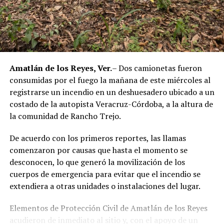
El caso evidenció presuntas irregularidades dentro de la
corporación policiaca y motivó la intervención de
autoridades estatales y federales, en un contexto de
reforzamiento de las investigaciones contra servidores
públicos relacionados con actividades ilícitas en la
región de las Altas Montañas.
Amatlán de los Reyes, Ver.
– Dos camionetas fueron
consumidas por el fuego la mañana de este miércoles al
La sentencia representa uno de los primeros fallos
registrarse un incendio en un deshuesadero ubicado a un
derivados de aquel operativo y confirma la
costado de la autopista Veracruz-Córdoba, a la altura de
responsabilidad penal de los exuniformados por delitos
la comunidad de Rancho Trejo.
relacionados con la posesión de droga y el
incumplimiento de sus funciones como servidores
De acuerdo con los primeros reportes, las llamas
públicos.
comenzaron por causas que hasta el momento se
desconocen, lo que generó la movilización de los
cuerpos de emergencia para evitar que el incendio se
extendiera a otras unidades o instalaciones del lugar.
Elementos de Protección Civil de Amatlán de los Reyes
acudieron de inmediato al sitio y, con el apoyo de un