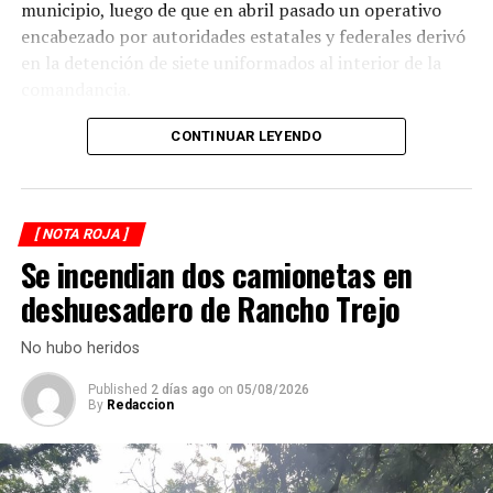
normal.
municipio, luego de que en abril pasado un operativo
encabezado por autoridades estatales y federales derivó
en la detención de siete uniformados al interior de la
comandancia.
La intervención se realizó el 10 de abril mediante un
CONTINUAR LEYENDO
despliegue conjunto de agentes de la Policía Ministerial,
elementos de la Secretaría de Marina (Semar) y de la
Secretaría de Seguridad Pública (SSP), quienes
[ NOTA ROJA ]
ejecutaron una revisión en las instalaciones de la
Se incendian dos camionetas en
corporación municipal.
deshuesadero de Rancho Trejo
Durante la inspección, los efectivos localizaron diversas
dosis de droga presuntamente destinadas al
No hubo heridos
narcomenudeo, por lo que los policías fueron
Published
2 días ago
on
05/08/2026
asegurados y puestos a disposición de la Fiscalía
By
Redaccion
Regional para el inicio de las investigaciones
correspondientes.