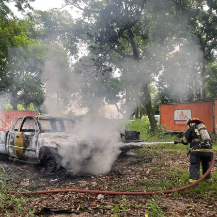
Tras varios meses de proceso penal, el juez consideró
acreditada la responsabilidad de Anselmo “N”, Jesús “N”,
Diego “N”, Lauro Arturo “N”, Dana Natalia “N” y
Bonifacio “N”, imponiéndoles una pena de cuatro años y
nueve meses de prisión.
Los ahora sentenciados formaban parte de la Policía
Municipal de Coscomatepec durante la administración
del alcalde de Movimiento Ciudadano, Armando Reyes
Muñoz, y permanecerán recluidos en el Centro de
Reinserción Social de Mediana Seguridad de La Toma, en
Amatlán de los Reyes, donde cumplirán la condena.
Aunque durante el operativo fueron detenidos siete
policías municipales, la sentencia dada a conocer
corresponde únicamente a seis de ellos. Hasta el
momento, las autoridades no han informado la situación
jurídica del séptimo implicado.