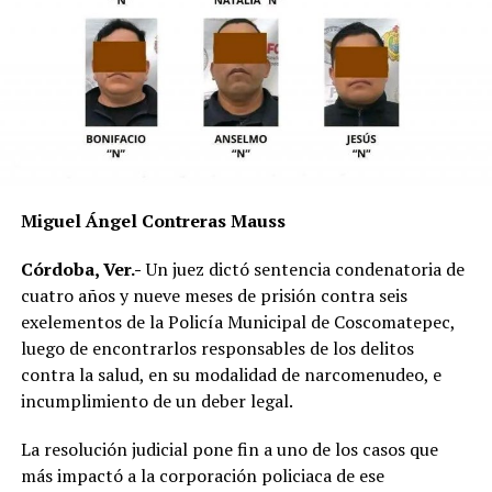
tarde se registraron lluvias que dejaron el pavimento
mojado y con menor adherencia.
El vehículo presuntamente involucrado también será
parte de las investigaciones para determinar la
mecánica del accidente y establecer si existió
responsabilidad por parte de alguno de los conductores.
Las autoridades exhortaron a los automovilistas y
Miguel Ángel Contreras Mauss
motociclistas a conducir con precaución, respetar los
límites de velocidad y aumentar la distancia de
Córdoba, Ver.-
Un juez dictó sentencia condenatoria de
seguridad entre vehículos, especialmente durante la
cuatro años y nueve meses de prisión contra seis
temporada de lluvias, cuando el riesgo de accidentes se
exelementos de la Policía Municipal de Coscomatepec,
incrementa en las carreteras de la región.
luego de encontrarlos responsables de los delitos
contra la salud, en su modalidad de narcomenudeo, e
La circulación en la zona se vio afectada por algunos
incumplimiento de un deber legal.
minutos mientras se realizaban las labores de auxilio y el
levantamiento de indicios por parte de las autoridades.
La resolución judicial pone fin a uno de los casos que
Posteriormente, el tránsito fue restablecido de manera
más impactó a la corporación policiaca de ese