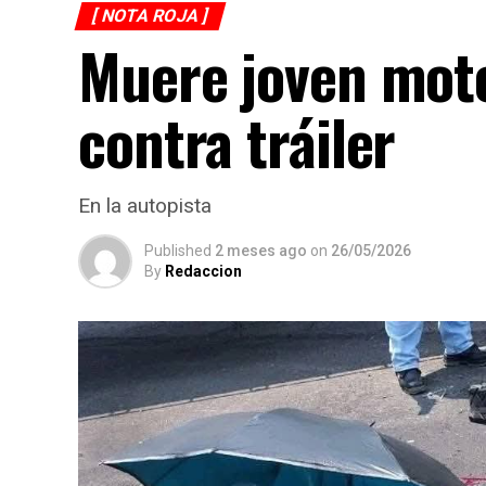
[ NOTA ROJA ]
Muere joven moto
contra tráiler
En la autopista
Published
2 meses ago
on
26/05/2026
By
Redaccion