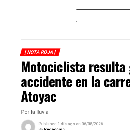
[ NOTA ROJA ]
Motociclista resulta
accidente en la carr
Atoyac
Por la lluvia
Published
1 día ago
on
06/08/2026
By
Redaccion