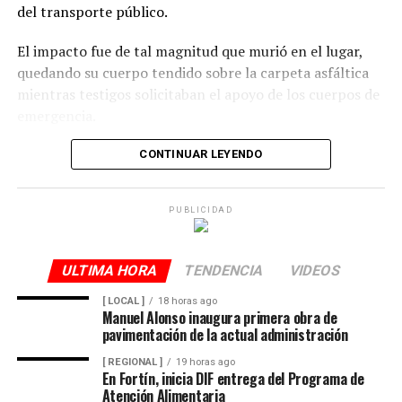
del transporte público.
El impacto fue de tal magnitud que murió en el lugar,
quedando su cuerpo tendido sobre la carpeta asfáltica
mientras testigos solicitaban el apoyo de los cuerpos de
emergencia.
CONTINUAR LEYENDO
Lejos de detenerse para auxiliar a la víctima, el operador
continuó su marcha y abandonó la escena, lo que
PUBLICIDAD
movilizó a corporaciones de seguridad para tratar de
ubicar tanto al responsable como al vehículo.
ULTIMA HORA
TENDENCIA
VIDEOS
Minutos después, el autobús fue encontrado
[ LOCAL ]
18 horas ago
Manuel Alonso inaugura primera obra de
abandonado en el cruce de la calle 26 y la avenida 9, en
pavimentación de la actual administración
la colonia San José, donde quedó bajo resguardo de las
[ REGIONAL ]
19 horas ago
autoridades como parte de las investigaciones.
En Fortín, inicia DIF entrega del Programa de
Atención Alimentaria