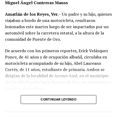
Miguel Ángel Contreras Mauss
algún otro factor, por lo que serán las investigaciones
RELATED TOPICS:
correspondientes las que determinen el origen del
Amatlán de los Reyes, Ver.
– Un padre y su hijo, quienes
DESPUÉS
siniestro.
Piedra mata a campesino en Xúchiles
viajaban a bordo de una motocicleta, resultaron
lesionados este martes luego de ser impactados por un
ANTES
automóvil sobre la carretera estatal, a la altura de la
Muere joven motociclista tras chocar contra tráiler
comunidad de Puente de Oro.
De acuerdo con los primeros reportes, Erick Velázquez
Ponce, de 41 años y de ocupación albañil, circulaba en
motocicleta acompañado de su hijo, Abel Laureano
Cortés, de 11 años, estudiante de primaria. Ambos se
dirigían de la localidad de Arroyo Azul, en el municipio
de Carrillo Puerto, hacia Puente de Oro, perteneciente a
Amatlán de los Reyes.
El accidente ocurrió cuando, presuntamente, un
CONTINUAR LEYENDO
automóvil que circulaba detrás de la motocicleta los
impactó por alcance, provocando que ambos cayeran