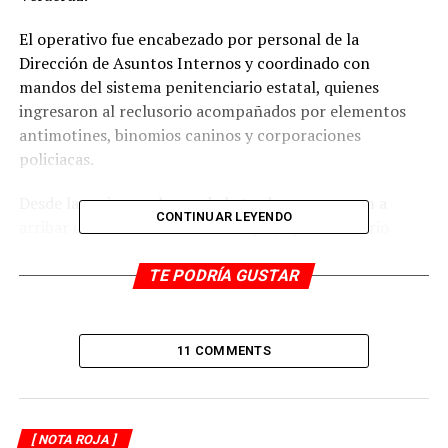
El operativo fue encabezado por personal de la
Dirección de Asuntos Internos y coordinado con
mandos del sistema penitenciario estatal, quienes
ingresaron al reclusorio acompañados por elementos
antimotines, binomios caninos y corporaciones
policiacas.
Desde las primeras horas de la tarde comenzaron a
CONTINUAR LEYENDO
arribar unidades oficiales al complejo penitenciario
ubicado sobre la carretera federal Córdoba-Veracruz,
donde se reforzó la vigilancia tanto en los accesos
TE PODRÍA GUSTAR
principales como en el perímetro exterior.
Fuentes consultadas indicaron que la revisión se efectuó
11 COMMENTS
en dormitorios, pasillos y áreas comunes del penal,
como parte de las acciones de supervisión
implementadas para detectar objetos prohibidos y
reforzar el control interno.
[ NOTA ROJA ]