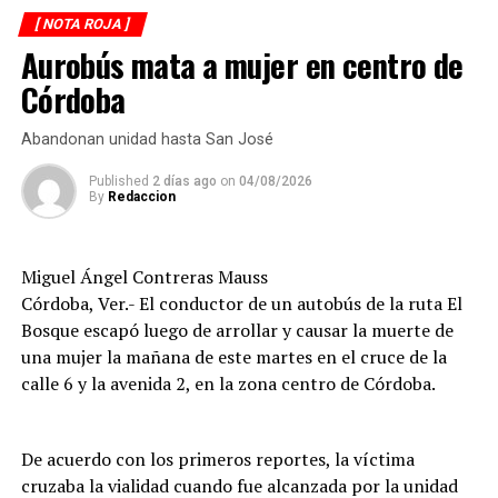
sobre la carpeta asfáltica.
[ NOTA ROJA ]
Aurobús mata a mujer en centro de
Testigos solicitaron el apoyo de los cuerpos de
emergencia, quienes brindaron atención prehospitalaria
Córdoba
a los lesionados y los trasladaron a un hospital para su
valoración médica.
Abandonan unidad hasta San José
De acuerdo con versiones recabadas en el lugar, el
Published
2 días ago
on
04/08/2026
By
Redaccion
conductor del automóvil permaneció en el sitio tras el
percance, en tanto las autoridades realizaron las
diligencias correspondientes para determinar las causas
Miguel Ángel Contreras Mauss
del accidente y el deslinde de responsabilidades.
Córdoba, Ver.- El conductor de un autobús de la ruta El
Bosque escapó luego de arrollar y causar la muerte de
una mujer la mañana de este martes en el cruce de la
calle 6 y la avenida 2, en la zona centro de Córdoba.
De acuerdo con los primeros reportes, la víctima
cruzaba la vialidad cuando fue alcanzada por la unidad