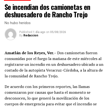
Se incendian dos camionetas en
En el despliegue participaron elementos especializados
deshuesadero de Rancho Trejo
de la unidad canina, quienes realizaron inspecciones
apoyados por personal operativo y custodios
No hubo heridos
penitenciarios.
Published
1 día ago
on
05/08/2026
Mientras se desarrollaban las acciones, varias patrullas
By
Redaccion
permanecieron apostadas en la parte exterior del penal
como medida preventiva, sin que se reportaran
Amatlán de los Reyes, Ver.
– Dos camionetas fueron
incidentes o alteraciones al orden.
consumidas por el fuego la mañana de este miércoles al
La movilización policiaca llamó la atención de
registrarse un incendio en un deshuesadero ubicado a un
habitantes de la zona y automovilistas que circulaban
costado de la autopista Veracruz-Córdoba, a la altura de
cerca del reclusorio, debido a la presencia de unidades
la comunidad de Rancho Trejo.
antimotines y personal armado en las inmediaciones.
De acuerdo con los primeros reportes, las llamas
Hasta el cierre de esta edición, autoridades estatales no
comenzaron por causas que hasta el momento se
habían emitido información oficial sobre el saldo del
desconocen, lo que generó la movilización de los
operativo ni sobre posibles aseguramientos al interior
cuerpos de emergencia para evitar que el incendio se