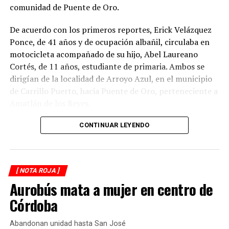
comunidad de Puente de Oro.
De acuerdo con los primeros reportes, Erick Velázquez
Ponce, de 41 años y de ocupación albañil, circulaba en
motocicleta acompañado de su hijo, Abel Laureano
Cortés, de 11 años, estudiante de primaria. Ambos se
dirigían de la localidad de Arroyo Azul, en el municipio
de Carrillo Puerto, hacia Puente de Oro, perteneciente a
Amatlán de los Reyes.
El accidente ocurrió cuando, presuntamente, un
CONTINUAR LEYENDO
automóvil que circulaba detrás de la motocicleta los
impactó por alcance, provocando que ambos cayeran
sobre la carpeta asfáltica.
[ NOTA ROJA ]
Aurobús mata a mujer en centro de
Testigos solicitaron el apoyo de los cuerpos de
emergencia, quienes brindaron atención prehospitalaria
Córdoba
a los lesionados y los trasladaron a un hospital para su
valoración médica.
Abandonan unidad hasta San José