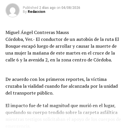
De acuerdo con versiones recabadas en el lugar, el
Published
2 días ago
on
04/08/2026
By
Redaccion
conductor del automóvil permaneció en el sitio tras el
percance, en tanto las autoridades realizaron las
diligencias correspondientes para determinar las causas
Miguel Ángel Contreras Mauss
del accidente y el deslinde de responsabilidades.
Córdoba, Ver.- El conductor de un autobús de la ruta El
Bosque escapó luego de arrollar y causar la muerte de
una mujer la mañana de este martes en el cruce de la
calle 6 y la avenida 2, en la zona centro de Córdoba.
De acuerdo con los primeros reportes, la víctima
cruzaba la vialidad cuando fue alcanzada por la unidad
del transporte público.
El impacto fue de tal magnitud que murió en el lugar,
quedando su cuerpo tendido sobre la carpeta asfáltica
mientras testigos solicitaban el apoyo de los cuerpos de
emergencia.