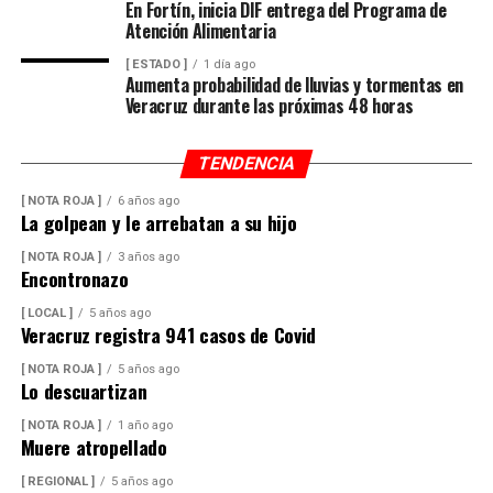
En Fortín, inicia DIF entrega del Programa de
vehicular.
Atención Alimentaria
[ ESTADO ]
1 día ago
Aumenta probabilidad de lluvias y tormentas en
Veracruz durante las próximas 48 horas
TENDENCIA
[ NOTA ROJA ]
6 años ago
La golpean y le arrebatan a su hijo
[ NOTA ROJA ]
3 años ago
Encontronazo
[ LOCAL ]
5 años ago
Veracruz registra 941 casos de Covid
[ NOTA ROJA ]
5 años ago
Lo descuartizan
[ NOTA ROJA ]
1 año ago
Muere atropellado
[ REGIONAL ]
5 años ago