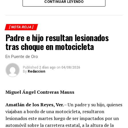
CONTINUAR LEYENDO
tras varios minutos de trabajo.
Como resultado del siniestro, dos camionetas quedaron
con daños totales a consecuencia de las llamas. No se
[ NOTA ROJA ]
reportaron personas lesionadas ni fue necesario evacuar
Padre e hijo resultan lesionados
la zona.
tras choque en motocicleta
Las autoridades realizaron una inspección en el
deshuesadero para descartar riesgos adicionales y
En Puente de Oro
determinar las posibles causas que originaron el
Published
2 días ago
on
04/08/2026
incendio.
By
Redaccion
Hasta el momento no se ha informado si el fuego fue
provocado por una falla mecánica, un cortocircuito o
Miguel Ángel Contreras Mauss
algún otro factor, por lo que serán las investigaciones
correspondientes las que determinen el origen del
Amatlán de los Reyes, Ver.
– Un padre y su hijo, quienes
siniestro.
viajaban a bordo de una motocicleta, resultaron
lesionados este martes luego de ser impactados por un
automóvil sobre la carretera estatal, a la altura de la