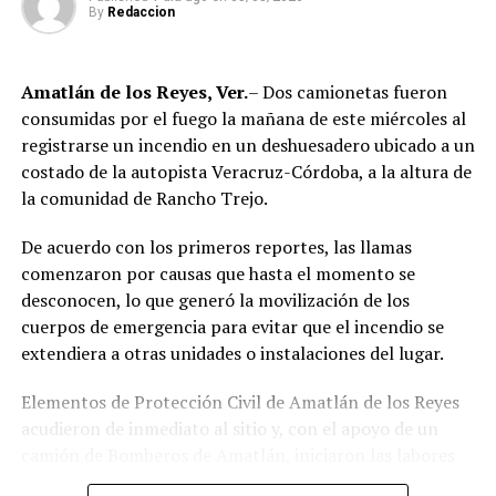
comunidad y sirve como un recordatorio sombrío sobre
By
Redaccion
la importancia de la seguridad vial y el respeto mutuo
entre los usuarios de las vías públicas.
Amatlán de los Reyes, Ver.
– Dos camionetas fueron
consumidas por el fuego la mañana de este miércoles al
RELATED TOPICS:
registrarse un incendio en un deshuesadero ubicado a un
DESPUÉS
costado de la autopista Veracruz-Córdoba, a la altura de
Rechaza SSP homicidio de joven en Mando Único
la comunidad de Rancho Trejo.
ANTES
Muere mujer en El Pico
De acuerdo con los primeros reportes, las llamas
comenzaron por causas que hasta el momento se
desconocen, lo que generó la movilización de los
cuerpos de emergencia para evitar que el incendio se
extendiera a otras unidades o instalaciones del lugar.
Elementos de Protección Civil de Amatlán de los Reyes
acudieron de inmediato al sitio y, con el apoyo de un
camión de Bomberos de Amatlán, iniciaron las labores
para sofocar el fuego, logrando controlar la emergencia