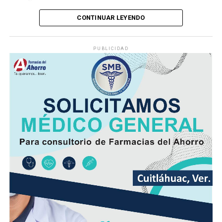
CONTINUAR LEYENDO
Lejos de detenerse para auxiliar a la víctima, el operador
continuó su marcha y abandonó la escena, lo que
PUBLICIDAD
movilizó a corporaciones de seguridad para tratar de
ubicar tanto al responsable como al vehículo.
Minutos después, el autobús fue encontrado
abandonado en el cruce de la calle 26 y la avenida 9, en
la colonia San José, donde quedó bajo resguardo de las
autoridades como parte de las investigaciones.
Elementos de la Policía Municipal y Estatal acordonaron
el área del accidente para preservar los indicios, en
tanto personal de Tránsito Municipal realizó las
primeras diligencias para establecer la mecánica del
hecho.