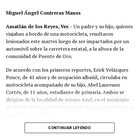
Hasta el momento no se ha informado si el fuego fue
provocado por una falla mecánica, un cortocircuito o
Miguel Ángel Contreras Mauss
algún otro factor, por lo que serán las investigaciones
correspondientes las que determinen el origen del
Amatlán de los Reyes, Ver.
– Un padre y su hijo, quienes
siniestro.
viajaban a bordo de una motocicleta, resultaron
lesionados este martes luego de ser impactados por un
automóvil sobre la carretera estatal, a la altura de la
comunidad de Puente de Oro.
De acuerdo con los primeros reportes, Erick Velázquez
Ponce, de 41 años y de ocupación albañil, circulaba en
motocicleta acompañado de su hijo, Abel Laureano
Cortés, de 11 años, estudiante de primaria. Ambos se
dirigían de la localidad de Arroyo Azul, en el municipio
de Carrillo Puerto, hacia Puente de Oro, perteneciente a
Amatlán de los Reyes.
El accidente ocurrió cuando, presuntamente, un
CONTINUAR LEYENDO
automóvil que circulaba detrás de la motocicleta los