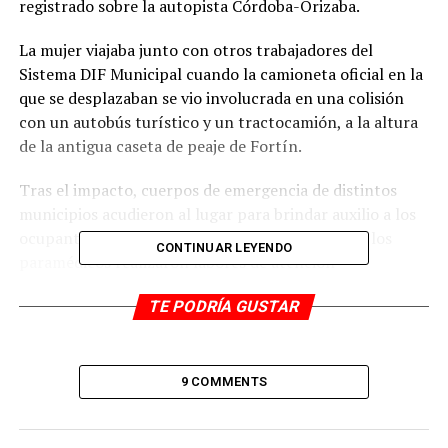
registrado sobre la autopista Córdoba-Orizaba.
La mujer viajaba junto con otros trabajadores del
Sistema DIF Municipal cuando la camioneta oficial en la
que se desplazaban se vio involucrada en una colisión
con un autobús turístico y un tractocamión, a la altura
de la antigua caseta de peaje de Fortín.
Tras el impacto, cuerpos de emergencia de distintos
municipios acudieron al lugar para brindar auxilio a los
ocupantes de las unidades involucradas. Aunque los
CONTINUAR LEYENDO
paramédicos realizaron labores de atención
prehospitalaria, Rosenda Zopiyastle falleció debido a la
TE PODRÍA GUSTAR
gravedad de las lesiones que presentaba.
Además de la víctima fatal, cinco personas resultaron
lesionadas y fueron trasladadas a hospitales de la región
9 COMMENTS
para recibir atención médica especializada. Hasta el
cierre de esta edición, se reportaba que permanecían