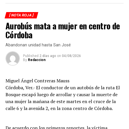
impactó por alcance, provocando que ambos cayeran
sobre la carpeta asfáltica.
[ NOTA ROJA ]
Aurobús mata a mujer en centro de
Testigos solicitaron el apoyo de los cuerpos de
emergencia, quienes brindaron atención prehospitalaria
Córdoba
a los lesionados y los trasladaron a un hospital para su
valoración médica.
Abandonan unidad hasta San José
De acuerdo con versiones recabadas en el lugar, el
Published
2 días ago
on
04/08/2026
By
Redaccion
conductor del automóvil permaneció en el sitio tras el
percance, en tanto las autoridades realizaron las
diligencias correspondientes para determinar las causas
Miguel Ángel Contreras Mauss
del accidente y el deslinde de responsabilidades.
Córdoba, Ver.- El conductor de un autobús de la ruta El
Bosque escapó luego de arrollar y causar la muerte de
una mujer la mañana de este martes en el cruce de la
calle 6 y la avenida 2, en la zona centro de Córdoba.
De acuerdo con los primeros reportes, la víctima