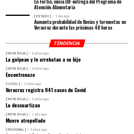
En Fortín, inicia DIF entrega del Programa de
Atención Alimentaria
[ ESTADO ]
1 día ago
Elementos de la Policía Municipal y Estatal acordonaron
Aumenta probabilidad de lluvias y tormentas en
el área del accidente para preservar los indicios, en
Veracruz durante las próximas 48 horas
tanto personal de Tránsito Municipal realizó las
primeras diligencias para establecer la mecánica del
TENDENCIA
hecho.
[ NOTA ROJA ]
6 años ago
La golpean y le arrebatan a su hijo
Peritos de la Fiscalía General del Estado y agentes de la
[ NOTA ROJA ]
3 años ago
Encontronazo
Policía Ministerial llevaron a cabo el procesamiento de
la escena y ordenaron el levantamiento del cuerpo, que
[ LOCAL ]
5 años ago
fue trasladado al Servicio Médico Forense (Semefo),
Veracruz registra 941 casos de Covid
donde permanece en espera de su identificación oficial.
[ NOTA ROJA ]
5 años ago
Lo descuartizan
[ NOTA ROJA ]
1 año ago
La unidad involucrada fue asegurada y puesta a
Muere atropellado
disposición de la autoridad ministerial, que integró la
carpeta de investigación correspondiente para localizar
[ REGIONAL ]
5 años ago