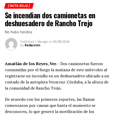
bajo observación médica.
[ NOTA ROJA ]
El percance provocó una intensa movilización de
Se incendian dos camionetas en
corporaciones de rescate, elementos de seguridad y
deshuesadero de Rancho Trejo
personal de auxilio, además de afectaciones a la
circulación vehicular en uno de los principales
No hubo heridos
corredores carreteros de la zona centro del estado.
Published
1 día ago
on
05/08/2026
By
Redaccion
Peritos y agentes ministeriales realizaron las diligencias
correspondientes y ordenaron el traslado del cuerpo al
Servicio Médico Forense, mientras las autoridades
Amatlán de los Reyes, Ver.
– Dos camionetas fueron
continúan con las investigaciones para esclarecer cómo
consumidas por el fuego la mañana de este miércoles al
ocurrió el accidente y determinar posibles
registrarse un incendio en un deshuesadero ubicado a un
responsabilidades.
costado de la autopista Veracruz-Córdoba, a la altura de
la comunidad de Rancho Trejo.
RELATED TOPICS:
De acuerdo con los primeros reportes, las llamas
DESPUÉS
Apuñalan a director de hospital en Huatusco; Fiscalía
comenzaron por causas que hasta el momento se
indaga móvil
desconocen, lo que generó la movilización de los