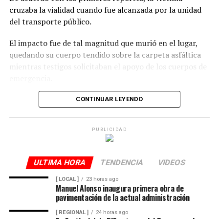
cruzaba la vialidad cuando fue alcanzada por la unidad
del transporte público.
El impacto fue de tal magnitud que murió en el lugar,
quedando su cuerpo tendido sobre la carpeta asfáltica
mientras testigos solicitaban el apoyo de los cuerpos de
emergencia.
CONTINUAR LEYENDO
Lejos de detenerse para auxiliar a la víctima, el operador
continuó su marcha y abandonó la escena, lo que
PUBLICIDAD
movilizó a corporaciones de seguridad para tratar de
ubicar tanto al responsable como al vehículo.
ULTIMA HORA
TENDENCIA
VIDEOS
Minutos después, el autobús fue encontrado
[ LOCAL ]
23 horas ago
Manuel Alonso inaugura primera obra de
abandonado en el cruce de la calle 26 y la avenida 9, en
pavimentación de la actual administración
la colonia San José, donde quedó bajo resguardo de las
[ REGIONAL ]
24 horas ago
autoridades como parte de las investigaciones.