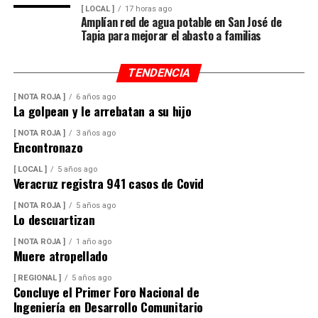
[ LOCAL ]
17 horas ago
Amplían red de agua potable en San José de
Tapia para mejorar el abasto a familias
TENDENCIA
[ NOTA ROJA ]
6 años ago
La golpean y le arrebatan a su hijo
[ NOTA ROJA ]
3 años ago
Encontronazo
[ LOCAL ]
5 años ago
Veracruz registra 941 casos de Covid
[ NOTA ROJA ]
5 años ago
Lo descuartizan
[ NOTA ROJA ]
1 año ago
Muere atropellado
[ REGIONAL ]
5 años ago
Concluye el Primer Foro Nacional de
Ingeniería en Desarrollo Comunitario