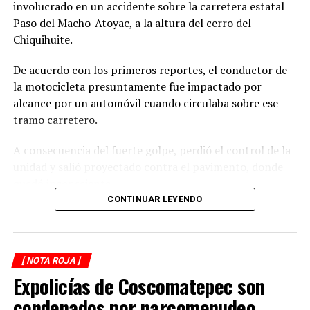
involucrado en un accidente sobre la carretera estatal
Paso del Macho-Atoyac, a la altura del cerro del
Chiquihuite.
De acuerdo con los primeros reportes, el conductor de
la motocicleta presuntamente fue impactado por
alcance por un automóvil cuando circulaba sobre ese
tramo carretero.
A consecuencia del fuerte golpe, perdió el control de la
unidad y salió proyectado contra el pavimento, donde
quedó inconsciente.
CONTINUAR LEYENDO
Testigos del accidente solicitaron de inmediato el apoyo
de los cuerpos de emergencia al percatarse de que el
motociclista permanecía inmóvil sobre la carpeta
[ NOTA ROJA ]
asfáltica, mientras otros automovilistas redujeron la
Expolicías de Coscomatepec son
velocidad para evitar otro percance.
condenados por narcomenudeo