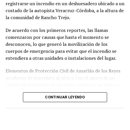
registrarse un incendio en un deshuesadero ubicado a un
derivados de aquel operativo y confirma la
costado de la autopista Veracruz-Córdoba, a la altura de
responsabilidad penal de los exuniformados por delitos
la comunidad de Rancho Trejo.
relacionados con la posesión de droga y el
incumplimiento de sus funciones como servidores
De acuerdo con los primeros reportes, las llamas
públicos.
comenzaron por causas que hasta el momento se
desconocen, lo que generó la movilización de los
cuerpos de emergencia para evitar que el incendio se
extendiera a otras unidades o instalaciones del lugar.
Elementos de Protección Civil de Amatlán de los Reyes
acudieron de inmediato al sitio y, con el apoyo de un
camión de Bomberos de Amatlán, iniciaron las labores
para sofocar el fuego, logrando controlar la emergencia
CONTINUAR LEYENDO
tras varios minutos de trabajo.
Como resultado del siniestro, dos camionetas quedaron
con daños totales a consecuencia de las llamas. No se
reportaron personas lesionadas ni fue necesario evacuar