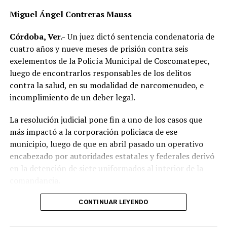
Las autoridades exhortaron a los automovilistas y
Miguel Ángel Contreras Mauss
motociclistas a conducir con precaución, respetar los
límites de velocidad y aumentar la distancia de
Córdoba, Ver.-
Un juez dictó sentencia condenatoria de
seguridad entre vehículos, especialmente durante la
cuatro años y nueve meses de prisión contra seis
temporada de lluvias, cuando el riesgo de accidentes se
exelementos de la Policía Municipal de Coscomatepec,
incrementa en las carreteras de la región.
luego de encontrarlos responsables de los delitos
contra la salud, en su modalidad de narcomenudeo, e
La circulación en la zona se vio afectada por algunos
incumplimiento de un deber legal.
minutos mientras se realizaban las labores de auxilio y el
levantamiento de indicios por parte de las autoridades.
La resolución judicial pone fin a uno de los casos que
Posteriormente, el tránsito fue restablecido de manera
más impactó a la corporación policiaca de ese
normal.
municipio, luego de que en abril pasado un operativo
encabezado por autoridades estatales y federales derivó
en la detención de siete uniformados al interior de la
comandancia.
La intervención se realizó el 10 de abril mediante un
CONTINUAR LEYENDO
despliegue conjunto de agentes de la Policía Ministerial,