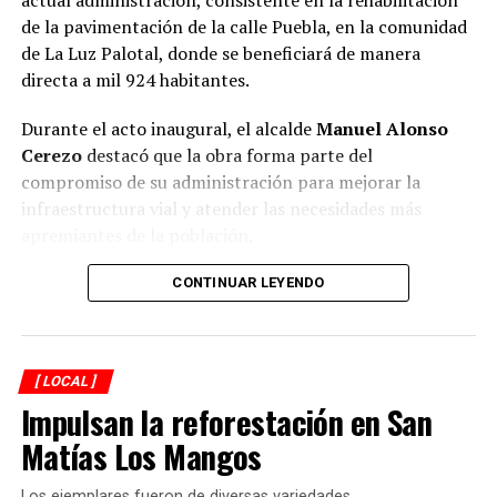
de la pavimentación de la calle Puebla, en la comunidad
de La Luz Palotal, donde se beneficiará de manera
directa a mil 924 habitantes.
Durante el acto inaugural, el alcalde
Manuel Alonso
Cerezo
destacó que la obra forma parte del
compromiso de su administración para mejorar la
infraestructura vial y atender las necesidades más
apremiantes de la población.
El presidente municipal señaló que los trabajos fueron
CONTINUAR LEYENDO
concluidos en 51 días, reduciendo de manera
importante el plazo establecido en el contrato, cuya
fecha de terminación estaba prevista para el próximo 12
[ LOCAL ]
de septiembre. Reconoció que el municipio enfrenta
Impulsan la reforestación en San
diversos rezagos en materia de infraestructura, aunque
aseguró que durante su administración se continuará
Matías Los Mangos
ejecutando obra pública en colonias y comunidades.
Los ejemplares fueron de diversas variedades