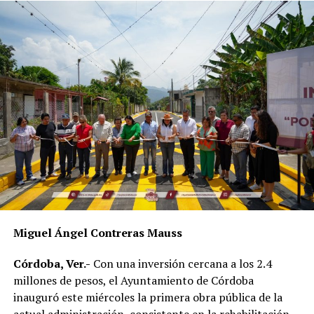
RELATED TOPICS:
DESPUÉS
UMPC supervisa aplicación de protocolos sanitarios
ANTES
Viene ‘ola’ de calor
Miguel Ángel Contreras Mauss
Córdoba, Ver.-
Con una inversión cercana a los 2.4
millones de pesos, el Ayuntamiento de Córdoba
inauguró este miércoles la primera obra pública de la
actual administración, consistente en la rehabilitación