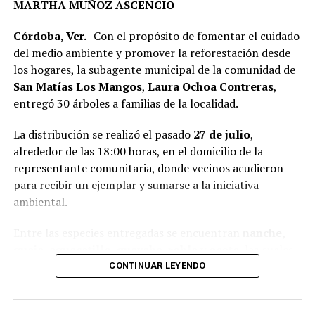
MARTHA MUÑOZ ASCENCIO
En representación de los vecinos, el presidente del
Córdoba, Ver.-
Con el propósito de fomentar el cuidado
Comité de Obra,
Antonio Herrera Llanos
, recordó que
del medio ambiente y promover la reforestación desde
la pavimentación había sido solicitada desde hace varios
los hogares, la subagente municipal de la comunidad de
años por los habitantes de La Luz Palotal, por lo que
San Matías Los Mangos
,
Laura Ochoa Contreras
,
consideró que su ejecución mejorará las condiciones de
entregó 30 árboles a familias de la localidad.
movilidad y seguridad para quienes diariamente utilizan
esta vialidad.
La distribución se realizó el pasado
27 de julio
,
alrededor de las 18:00 horas, en el domicilio de la
A la inauguración asistieron integrantes del Cabildo,
representante comunitaria, donde vecinos acudieron
funcionarios municipales, representantes del comité de
para recibir un ejemplar y sumarse a la iniciativa
obra y habitantes de la comunidad, quienes recorrieron
ambiental.
el tramo rehabilitado.
Entre las especies entregadas se encuentran
nanche,
Con esta obra, el Ayuntamiento dio inicio formal al
guaje, aguacatillo, guayaba, roble y ocote
, las cuales
programa de infraestructura de la presente
fueron destinadas para su siembra en patios y terrenos
CONTINUAR LEYENDO
administración, con el objetivo de mejorar las vialidades
de las viviendas, con el objetivo de incrementar las áreas
y fortalecer los servicios en distintos sectores del
verdes y contribuir al cuidado del entorno.
municipio.