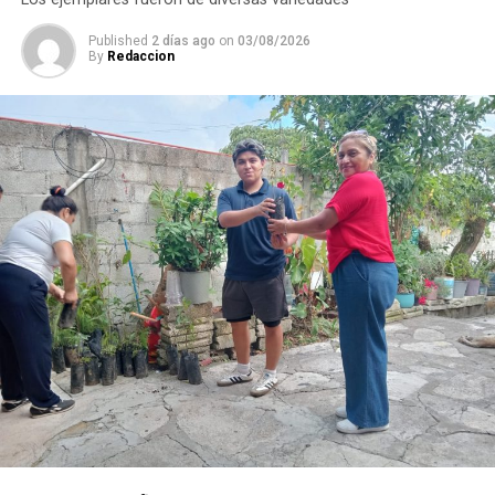
Published
2 días ago
on
03/08/2026
By
Redaccion
La rehabilitación consistió en la colocación de carpeta
asfáltica en caliente sobre una superficie de 2 mil 200
metros cuadrados de la calle Puebla, en el tramo
comprendido entre el camino a Sabana Larga y San
Rafael Calería. Los trabajos fueron financiados con
recursos del Fondo de Aportaciones para el
Fortalecimiento de los Municipios (FORTAMUN).