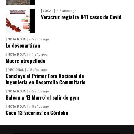
[ LOCAL ]
5 años ago
Veracruz registra 941 casos de Covid
[ NOTA ROJA ]
5 años ago
Lo descuartizan
[ NOTA ROJA ]
1 año ago
Muere atropellado
[ REGIONAL ]
5 años ago
Concluye el Primer Foro Nacional de
Ingeniería en Desarrollo Comunitario
[ NOTA ROJA ]
5 años ago
Balean a ‘El Marro’ al salir de gym
[ NOTA ROJA ]
5 años ago
Caen 13 ‘sicarios’ en Córdoba