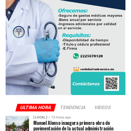
En el evento participaron integrantes del Cabildo,
personal de la Dirección de Obras Públicas,
Hidrosistema de Córdoba, áreas de Bienestar Social y
Participación Ciudadana, así como vecinos que integran
el Comité de Obra.
La administración municipal informó que este tipo de
proyectos forma parte del programa de mejoramiento
de infraestructura básica que se ejecuta durante el
presente ejercicio, con el objetivo de renovar redes de
servicios que han rebasado su vida útil y atender una de
las principales demandas de la población.
ULTIMA HORA
TENDENCIA
VIDEOS
[ LOCAL ]
15 horas ago
Manuel Alonso inaugura primera obra de
pavimentación de la actual administración