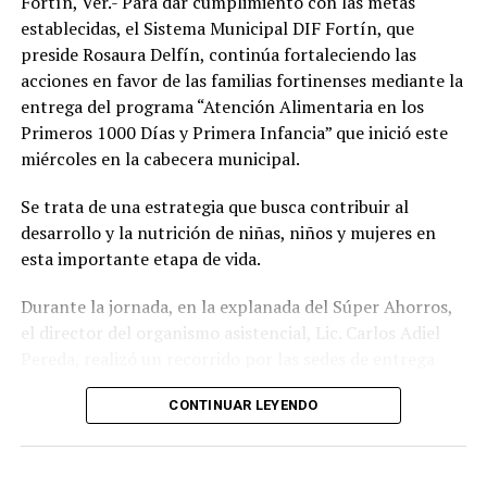
Fortín, Ver.- Para dar cumplimiento con las metas
establecidas, el Sistema Municipal DIF Fortín, que
preside Rosaura Delfín, continúa fortaleciendo las
acciones en favor de las familias fortinenses mediante la
entrega del programa “Atención Alimentaria en los
Primeros 1000 Días y Primera Infancia” que inició este
miércoles en la cabecera municipal.
Se trata de una estrategia que busca contribuir al
desarrollo y la nutrición de niñas, niños y mujeres en
esta importante etapa de vida.
Durante la jornada, en la explanada del Súper Ahorros,
el director del organismo asistencial, Lic. Carlos Adiel
Pereda, realizó un recorrido por las sedes de entrega
para supervisar las actividades desarrolladas por el área
CONTINUAR LEYENDO
de Plan Alimentario, reconociendo el compromiso y la
organización del personal encargado de llevar este
beneficio a la población para fortalecer la alimentación