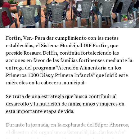
trabajar en favor de los sectores más vulnerables del
municipio, acercando programas de asistencia social que
contribuyan a mejorar la salud, la inclusión y la calidad
de vida de la población.
Fortín, Ver.- Para dar cumplimiento con las metas
establecidas, el Sistema Municipal DIF Fortín, que
preside Rosaura Delfín, continúa fortaleciendo las
acciones en favor de las familias fortinenses mediante la
entrega del programa “Atención Alimentaria en los
Primeros 1000 Días y Primera Infancia” que inició este
miércoles en la cabecera municipal.
Se trata de una estrategia que busca contribuir al
desarrollo y la nutrición de niñas, niños y mujeres en
esta importante etapa de vida.
Durante la jornada, en la explanada del Súper Ahorros,
el director del organismo asistencial, Lic. Carlos Adiel