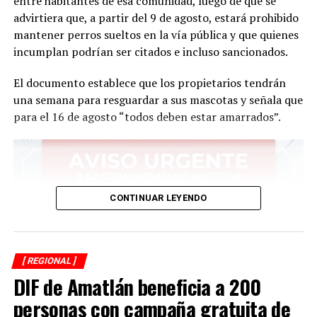
entre habitantes de esa comunidad, luego de que se
advirtiera que, a partir del 9 de agosto, estará prohibido
DESPUÉS
Interesa a la ciudadanía rescate de patrimonio histórico
mantener perros sueltos en la vía pública y que quienes
natural
incumplan podrían ser citados e incluso sancionados.
ANTES
El documento establece que los propietarios tendrán
Clausura CAIC ciclo 2021-2022
una semana para resguardar a sus mascotas y señala que
para el 16 de agosto “todos deben estar amarrados”.
CONTINUAR LEYENDO
[ REGIONAL ]
DIF de Amatlán beneficia a 200
personas con campaña gratuita de