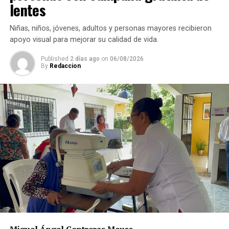
lentes
Niñas, niños, jóvenes, adultos y personas mayores recibieron
apoyo visual para mejorar su calidad de vida.
Published
2 días ago
on
06/08/2026
By
Redaccion
Asimismo, anuncia que ese día autoridades comunitarias
realizarán recorridos para fotografiar a los perros que
permanezcan en las calles, solicitar información a
vecinos para identificar a sus dueños y, posteriormente,
citarlos al palacio de la comunidad, donde incluso
podrían hacerse acreedores a una multa.
La publicación provocó críticas entre pobladores,
quienes consideran que la Agencia Municipal podría
estar excediendo sus atribuciones al anunciar posibles
sanciones sin precisar el fundamento jurídico que las
respalda, por lo que calificaron la medida como un