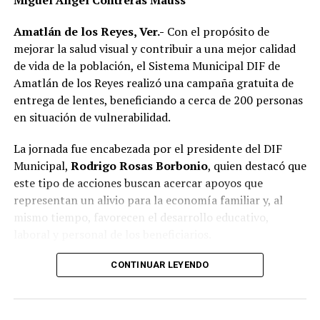
Miguel Ángel Contreras Mauss
presunto abuso de autoridad.
Amatlán de los Reyes, Ver.-
Con el propósito de
Si bien especialistas y organizaciones dedicadas al
mejorar la salud visual y contribuir a una mejor calidad
bienestar animal coinciden en que los propietarios
de vida de la población, el Sistema Municipal DIF de
tienen la obligación de impedir que sus mascotas
Amatlán de los Reyes realizó una campaña gratuita de
deambulen libremente por la vía pública, también
entrega de lentes, beneficiando a cerca de 200 personas
advierten que ello no significa mantenerlas
en situación de vulnerabilidad.
permanentemente amarradas.
La jornada fue encabezada por el presidente del DIF
La Ley de Protección a los Animales para el Estado de
Municipal,
Rodrigo Rosas Borbonio
, quien destacó que
Veracruz tiene como objetivo garantizar el bienestar, el
este tipo de acciones buscan acercar apoyos que
trato digno y evitar el maltrato y la crueldad hacia los
representan un alivio para la economía familiar y, al
animales.
mismo tiempo, favorecen el desarrollo educativo,
laboral y personal de los beneficiarios.
Además, en su artículo 28 considera sancionables
diversos actos de maltrato y crueldad, por lo que
Durante la campaña fueron atendidas niñas, niños,
CONTINUAR LEYENDO
mantener a un perro atado de forma permanente, sin
adolescentes, jóvenes, adultos y personas adultas
condiciones adecuadas de bienestar, podría dar lugar a
mayores, quienes previamente se sometieron a
responsabilidades conforme a la legislación aplicable.
valoraciones visuales para determinar la graduación