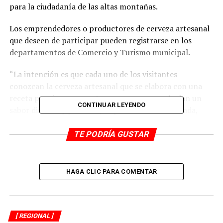
para la ciudadanía de las altas montañas.
Los emprendedores o productores de cerveza artesanal
que deseen de participar pueden registrarse en los
departamentos de Comercio y Turismo municipal.
“La intención es que cada uno de los visitantes
conozcan la cerveza artesanal que se elabora con una
receta propia, por maestros cerveceros que le dan un
CONTINUAR LEYENDO
sabor distinto y personal, su producción es limitada,
esto porque se pone especial atención en sabores y
texturas distintas a las marcas que se elaboran en
TE PODRÍA GUSTAR
Veracruz”, señaló.
Además, dijo, habrá espacios para venta de la
HAGA CLIC PARA COMENTAR
gastronomía típica de Nogales y antojitos, tacos,
hamburguesas, tortas y otros productos, aunque ello
tendrá un costo.
[ REGIONAL ]