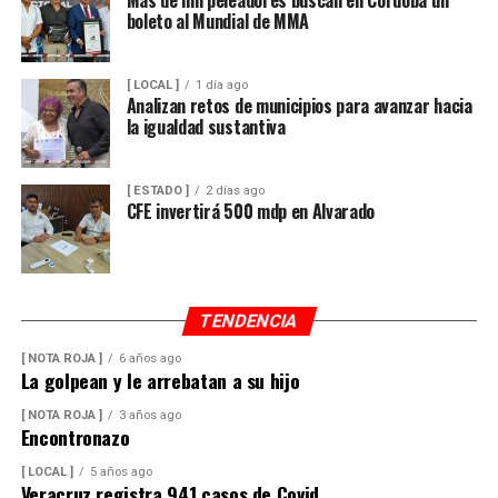
boleto al Mundial de MMA
[ LOCAL ]
1 día ago
Analizan retos de municipios para avanzar hacia
la igualdad sustantiva
[ ESTADO ]
2 días ago
CFE invertirá 500 mdp en Alvarado
TENDENCIA
[ NOTA ROJA ]
6 años ago
La golpean y le arrebatan a su hijo
[ NOTA ROJA ]
3 años ago
Encontronazo
[ LOCAL ]
5 años ago
Veracruz registra 941 casos de Covid