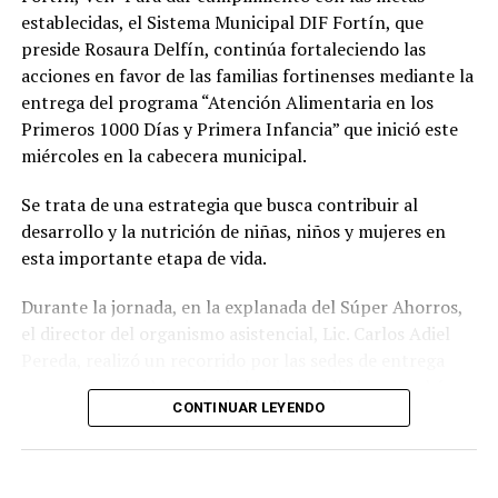
establecidas, el Sistema Municipal DIF Fortín, que
preside Rosaura Delfín, continúa fortaleciendo las
acciones en favor de las familias fortinenses mediante la
entrega del programa “Atención Alimentaria en los
Primeros 1000 Días y Primera Infancia” que inició este
miércoles en la cabecera municipal.
Se trata de una estrategia que busca contribuir al
desarrollo y la nutrición de niñas, niños y mujeres en
esta importante etapa de vida.
Durante la jornada, en la explanada del Súper Ahorros,
el director del organismo asistencial, Lic. Carlos Adiel
Pereda, realizó un recorrido por las sedes de entrega
para supervisar las actividades desarrolladas por el área
CONTINUAR LEYENDO
de Plan Alimentario, reconociendo el compromiso y la
organización del personal encargado de llevar este
beneficio a la población para fortalecer la alimentación
y el desarrollo de las familias.