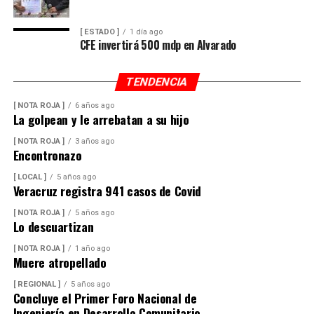
[ ESTADO ]
1 día ago
CFE invertirá 500 mdp en Alvarado
TENDENCIA
[ NOTA ROJA ]
6 años ago
La golpean y le arrebatan a su hijo
[ NOTA ROJA ]
3 años ago
Encontronazo
[ LOCAL ]
5 años ago
Veracruz registra 941 casos de Covid
[ NOTA ROJA ]
5 años ago
Lo descuartizan
[ NOTA ROJA ]
1 año ago
Muere atropellado
[ REGIONAL ]
5 años ago
Concluye el Primer Foro Nacional de
Ingeniería en Desarrollo Comunitario