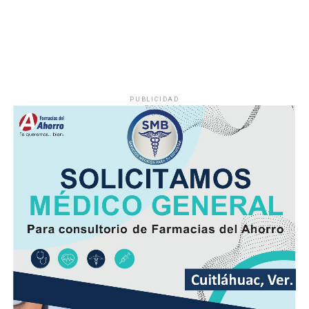
diurnas serán altas y el ambiente cálido, pero fresco por
la noche.
El viento será del Sureste, Este y Noreste de 20 a 35
kilómetros por hora (km/h), con rachas en el litoral y en
zonas de tormenta.
PUBLICIDAD
Asimismo, se pronostica la llegada de otra onda tropical
entre viernes y fin de semana.
Finalmente, la SPC de Veracruz recomienda a la
población vigilar el comportamiento de ríos y arroyos
de respuesta rápida y observar su entorno por posibles
derrumbes, deslaves y deslizamiento de laderas.
Además de conducir con precaución por disminución de
la visibilidad y anegamientos urbanos, viento arrachado,
descargas eléctricas y probables granizadas en áreas de
tormenta, entre otros efectos negativos.