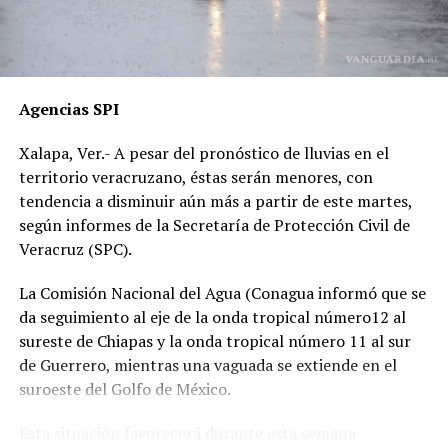
cercanas, han sido ignoradas o negadas. Testigos
presenciales del accidente ahora callan, presuntamente
por temor a represalias.
“Hoy fue mi Abraham,
Agencias SPI
mañana puede ser alguien
Xalapa, Ver.- A pesar del pronóstico de lluvias en el
de tu familia. El homicida
territorio veracruzano, éstas serán menores, con
sigue libre y operando en
tendencia a disminuir aún más a partir de este martes,
según informes de la Secretaría de Protección Civil de
las carreteras”, expresó un
Veracruz (SPC).
familiar, exigiendo justicia.
La Comisión Nacional del Agua (Conagua informó que se
da seguimiento al eje de la onda tropical número12 al
El caso ha encendido el debate sobre la corrupción en la
sureste de Chiapas y la onda tropical número 11 al sur
Fiscalía y la impunidad que beneficia a conductores
de Guerrero, mientras una vaguada se extiende en el
responsables de muertes viales.
suroeste del Golfo de México.
La familia pide a la ciudadanía unirse para evitar que el
Esta situación favorecerá durante esta semana