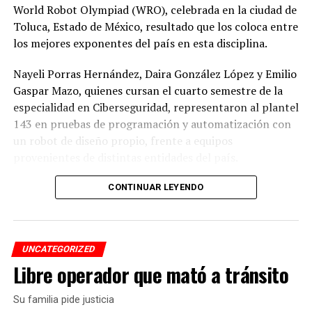
World Robot Olympiad (WRO), celebrada en la ciudad de
Toluca, Estado de México, resultado que los coloca entre
los mejores exponentes del país en esta disciplina.
Nayeli Porras Hernández, Daira González López y Emilio
Gaspar Mazo, quienes cursan el cuarto semestre de la
especialidad en Ciberseguridad, representaron al plantel
143 en pruebas de programación y automatización con
un robot de diseño propio, frente a equipos
provenientes de distintas entidades del país.
El desempeño mostrado por los jóvenes les permitió
CONTINUAR LEYENDO
calificar a la siguiente fase de la competencia, que
tendrá lugar los días 5 y 6 de septiembre en Cancún,
Quintana Roo.
UNCATEGORIZED
Libre operador que mató a tránsito
De obtener resultados favorables en esa etapa, el equipo
tendría la posibilidad de representar a México en la final
Su familia pide justicia
internacional de la WRO, que se efectuará en Costa Rica.