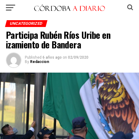
UNCATEGORIZED
Participa Rubén Ríos Uribe en
izamiento de Bandera
Published
6 años ago
on
02/09/2020
By
Redaccion