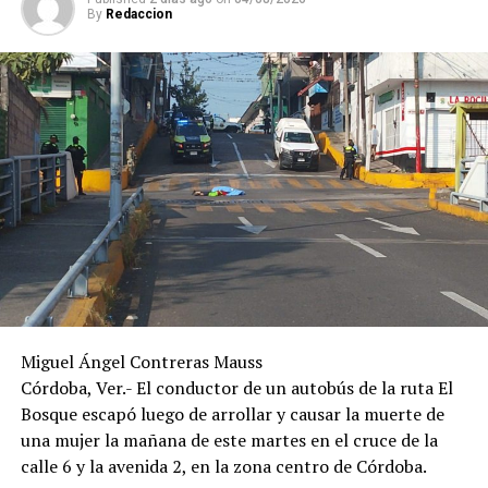
De acuerdo con versiones recabadas en el lugar, el
By
Redaccion
conductor del automóvil permaneció en el sitio tras el
percance, en tanto las autoridades realizaron las
diligencias correspondientes para determinar las causas
del accidente y el deslinde de responsabilidades.
Miguel Ángel Contreras Mauss
Córdoba, Ver.- El conductor de un autobús de la ruta El
Bosque escapó luego de arrollar y causar la muerte de
una mujer la mañana de este martes en el cruce de la
calle 6 y la avenida 2, en la zona centro de Córdoba.