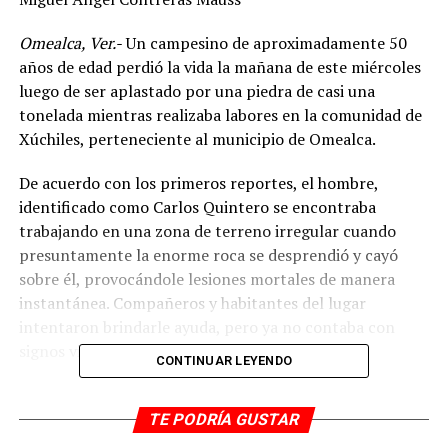
Omealca, Ver.-
Un campesino de aproximadamente 50
años de edad perdió la vida la mañana de este miércoles
luego de ser aplastado por una piedra de casi una
tonelada mientras realizaba labores en la comunidad de
Xúchiles, perteneciente al municipio de Omealca.
De acuerdo con los primeros reportes, el hombre,
identificado como Carlos Quintero se encontraba
trabajando en una zona de terreno irregular cuando
presuntamente la enorme roca se desprendió y cayó
sobre él, provocándole lesiones mortales de manera
instantánea. Compañeros y habitantes del lugar
intentaron brindarle ayuda, pero ya no contaba con
signos vitales.
CONTINUAR LEYENDO
Tras el accidente, al sitio arribaron elementos de
Protección Civil, así como corporaciones policiacas,
TE PODRÍA GUSTAR
quienes confirmaron el fallecimiento y procedieron al