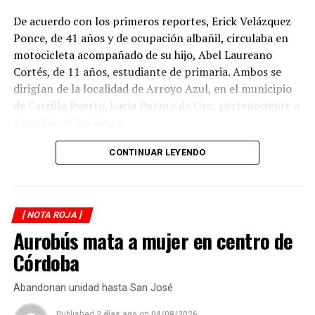
De acuerdo con los primeros reportes, Erick Velázquez
Ponce, de 41 años y de ocupación albañil, circulaba en
motocicleta acompañado de su hijo, Abel Laureano
Cortés, de 11 años, estudiante de primaria. Ambos se
dirigían de la localidad de Arroyo Azul, en el municipio
de Carrillo Puerto, hacia Puente de Oro, perteneciente a
Amatlán de los Reyes.
El accidente ocurrió cuando, presuntamente, un
CONTINUAR LEYENDO
automóvil que circulaba detrás de la motocicleta los
impactó por alcance, provocando que ambos cayeran
sobre la carpeta asfáltica.
[ NOTA ROJA ]
Aurobús mata a mujer en centro de
Testigos solicitaron el apoyo de los cuerpos de
emergencia, quienes brindaron atención prehospitalaria
Córdoba
a los lesionados y los trasladaron a un hospital para su
valoración médica.
Abandonan unidad hasta San José
Published
2 días ago
on
04/08/2026