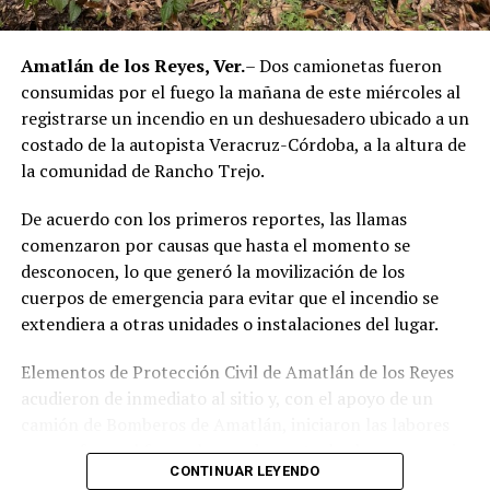
Amatlán de los Reyes, Ver.
– Dos camionetas fueron
consumidas por el fuego la mañana de este miércoles al
registrarse un incendio en un deshuesadero ubicado a un
costado de la autopista Veracruz-Córdoba, a la altura de
la comunidad de Rancho Trejo.
De acuerdo con los primeros reportes, las llamas
comenzaron por causas que hasta el momento se
desconocen, lo que generó la movilización de los
cuerpos de emergencia para evitar que el incendio se
extendiera a otras unidades o instalaciones del lugar.
Elementos de Protección Civil de Amatlán de los Reyes
acudieron de inmediato al sitio y, con el apoyo de un
camión de Bomberos de Amatlán, iniciaron las labores
para sofocar el fuego, logrando controlar la emergencia
CONTINUAR LEYENDO
tras varios minutos de trabajo.