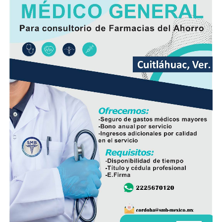
la colonia San José, donde quedó bajo resguardo de las
autoridades como parte de las investigaciones.
Elementos de la Policía Municipal y Estatal acordonaron
el área del accidente para preservar los indicios, en
tanto personal de Tránsito Municipal realizó las
primeras diligencias para establecer la mecánica del
hecho.
Peritos de la Fiscalía General del Estado y agentes de la
Policía Ministerial llevaron a cabo el procesamiento de
la escena y ordenaron el levantamiento del cuerpo, que
fue trasladado al Servicio Médico Forense (Semefo),
donde permanece en espera de su identificación oficial.
La unidad involucrada fue asegurada y puesta a