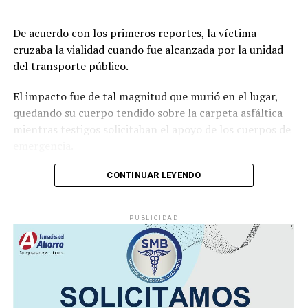
De acuerdo con los primeros reportes, la víctima
cruzaba la vialidad cuando fue alcanzada por la unidad
del transporte público.
El impacto fue de tal magnitud que murió en el lugar,
quedando su cuerpo tendido sobre la carpeta asfáltica
mientras testigos solicitaban el apoyo de los cuerpos de
emergencia.
CONTINUAR LEYENDO
Lejos de detenerse para auxiliar a la víctima, el operador
continuó su marcha y abandonó la escena, lo que
PUBLICIDAD
movilizó a corporaciones de seguridad para tratar de
ubicar tanto al responsable como al vehículo.
Minutos después, el autobús fue encontrado
abandonado en el cruce de la calle 26 y la avenida 9, en