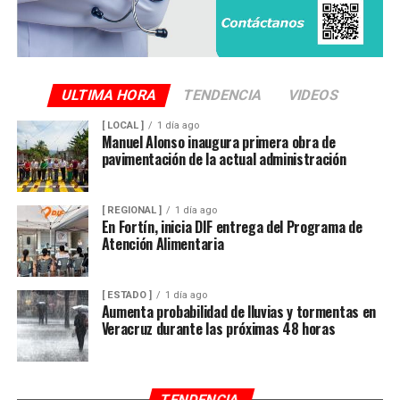
disposición de la autoridad ministerial, que integró la
carpeta de investigación correspondiente para localizar
al conductor y determinar su responsabilidad en el
atropellamiento.
ULTIMA HORA
TENDENCIA
VIDEOS
[ LOCAL ]
1 día ago
Las maniobras periciales obligaron al cierre parcial de la
Manuel Alonso inaugura primera obra de
pavimentación de la actual administración
circulación en ese sector del centro de la ciudad durante
varios minutos, generando afectaciones al tránsito
vehicular.
[ REGIONAL ]
1 día ago
En Fortín, inicia DIF entrega del Programa de
Atención Alimentaria
[ ESTADO ]
1 día ago
Aumenta probabilidad de lluvias y tormentas en
Veracruz durante las próximas 48 horas
TENDENCIA