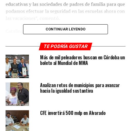
educativas y las sociedades de padres de familia para que
podamos efectuar la seguridad en las escuelas ahora con
las vacaciones”, comentó.
CONTINUAR LEYENDO
Catalino Reyes explicó que se apoyarán de las
Sociedades de Padres de Familia para poder revisar los
planteles, y confirmar que todo se encuentra en orden.
TE PODRÍA GUSTAR
Más de mil peleadores buscan en Córdoba un
No obstante, pidió a los vecinos cercanos a los planteles
boleto al Mundial de MMA
educativos, a informar inmediatamente cualquier acto
sospechoso que pudiera estar dándose.
Analizan retos de municipios para avanzar
RELATED TOPICS:
FEATURED
hacia la igualdad sustantiva
DESPUÉS
Familiares de la Síndico de Maltrata, son aviadores
CFE invertirá 500 mdp en Alvarado
ANTES
Cumple alcalde Gerardo Rosales con una obra más