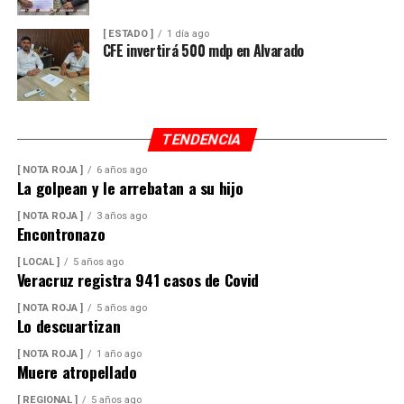
[ ESTADO ]
1 día ago
CFE invertirá 500 mdp en Alvarado
TENDENCIA
[ NOTA ROJA ]
6 años ago
La golpean y le arrebatan a su hijo
[ NOTA ROJA ]
3 años ago
Encontronazo
[ LOCAL ]
5 años ago
Veracruz registra 941 casos de Covid
[ NOTA ROJA ]
5 años ago
Lo descuartizan
[ NOTA ROJA ]
1 año ago
Muere atropellado
[ REGIONAL ]
5 años ago