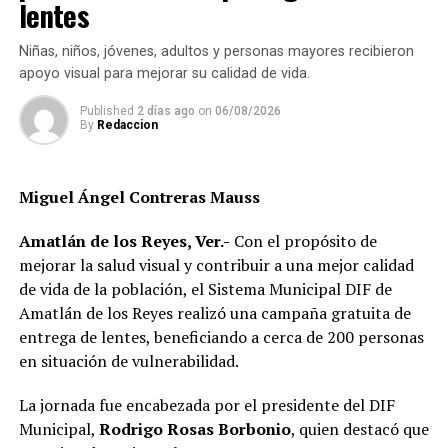
lentes
Niñas, niños, jóvenes, adultos y personas mayores recibieron
apoyo visual para mejorar su calidad de vida.
Published
2 días ago
on
06/08/2026
By
Redaccion
Asimismo, anuncia que ese día autoridades comunitarias
realizarán recorridos para fotografiar a los perros que
Miguel Ángel Contreras Mauss
permanezcan en las calles, solicitar información a
vecinos para identificar a sus dueños y, posteriormente,
Amatlán de los Reyes, Ver.-
Con el propósito de
citarlos al palacio de la comunidad, donde incluso
mejorar la salud visual y contribuir a una mejor calidad
podrían hacerse acreedores a una multa.
de vida de la población, el Sistema Municipal DIF de
Amatlán de los Reyes realizó una campaña gratuita de
La publicación provocó críticas entre pobladores,
entrega de lentes, beneficiando a cerca de 200 personas
quienes consideran que la Agencia Municipal podría
en situación de vulnerabilidad.
estar excediendo sus atribuciones al anunciar posibles
sanciones sin precisar el fundamento jurídico que las
La jornada fue encabezada por el presidente del DIF
respalda, por lo que calificaron la medida como un
Municipal,
Rodrigo Rosas Borbonio
, quien destacó que