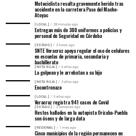
A la inauguración asistieron integrantes del Cabildo,
Motociclista resulta gravemente herido tras
funcionarios municipales, representantes del comité de
accidente en la carretera Paso del Macho-
Como parte del seguimiento a la campaña, Laura Ochoa
Atoyac
obra y habitantes de la comunidad, quienes recorrieron
Contreras informó a los beneficiarios que solicitará
el tramo rehabilitado.
[ LOCAL ]
28 minutos ago
evidencia fotográfica de la siembra de los árboles, con la
Entregan más de 300 uniformes a policías y
finalidad de verificar que los ejemplares sean plantados
personal de Seguridad en Córdoba
Con esta obra, el Ayuntamiento dio inicio formal al
y reciban los cuidados necesarios para su desarrollo.
programa de infraestructura de la presente
[ ESTADO ]
2 horas ago
SNTE Veracruz apoya regular el uso de celulares
administración, con el objetivo de mejorar las vialidades
Con este tipo de acciones, habitantes de San Matías Los
en escuelas de primaria, secundaria y
y fortalecer los servicios en distintos sectores del
Mangos buscan incentivar la participación ciudadana en
bachillerato
municipio.
[ NOTA ROJA ]
6 años ago
actividades de conservación ambiental y fortalecer la
La golpean y le arrebatan a su hijo
cultura de la reforestación en la comunidad.
[ NOTA ROJA ]
3 años ago
Encontronazo
[ LOCAL ]
5 años ago
Veracruz registra 941 casos de Covid
[ ESTADO ]
2 semanas ago
Restos hallados en la autopista Orizaba-Puebla
son óseos y de larga data
[ REGIONAL ]
1 mes ago
Cinco municipios de la región permanecen en