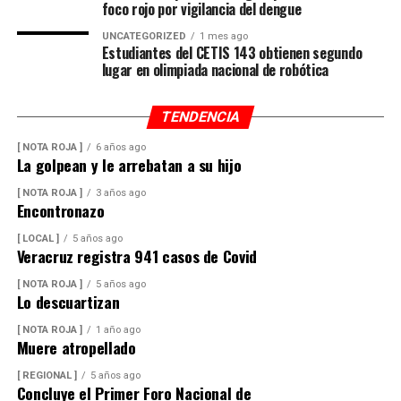
foco rojo por vigilancia del dengue
UNCATEGORIZED
1 mes ago
Estudiantes del CETIS 143 obtienen segundo
lugar en olimpiada nacional de robótica
TENDENCIA
[ NOTA ROJA ]
6 años ago
La golpean y le arrebatan a su hijo
[ NOTA ROJA ]
3 años ago
Encontronazo
[ LOCAL ]
5 años ago
Veracruz registra 941 casos de Covid
[ NOTA ROJA ]
5 años ago
Lo descuartizan
[ NOTA ROJA ]
1 año ago
Muere atropellado
[ REGIONAL ]
5 años ago
Concluye el Primer Foro Nacional de