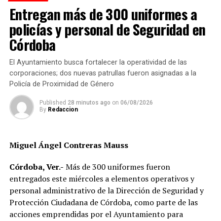
Entregan más de 300 uniformes a
También presentes ediles, Cámaras empresariales y la
Universidad Veracruzana que integran el Consejo
policías y personal de Seguridad en
Consultivo de Medio Ambiente, la Jefa de Ecología del
Córdoba
Ayuntamiento, Tayde González López, explicó que el
próximo 2 de agosto se colocarán dos centros de acopio;
El Ayuntamiento busca fortalecer la operatividad de las
uno en el estacionamiento de una tienda comercial y el
corporaciones; dos nuevas patrullas fueron asignadas a la
segundo en la calle 1 entre avenidas 3 y 5 de 10:00 a
Policía de Proximidad de Género
14:00 horas, donde se recolectará papel, cartón, libros,
tapitas, entre otros productos reciclables.
Published
28 minutos ago
on
06/08/2026
By
Redaccion
La presidenta de la fundación Miranda, Marnelly Castillo
Bautista, agradeció esta iniciativa que apoyará, a través
Miguel Ángel Contreras Mauss
de la basura, el pago de tratamiento para 52 niñas y
niños con cáncer para el pago de los catéter.
Córdoba, Ver.-
Más de 300 uniformes fueron
entregados este miércoles a elementos operativos y
Durante la presentación del programa estuvieron los
personal administrativo de la Dirección de Seguridad y
regidores: Daniel Vázquez Hernández, Jonathan
Protección Ciudadana de Córdoba, como parte de las
Francisco Rosas Blanco, María del Carmen Aguilar
acciones emprendidas por el Ayuntamiento para
Mendoza; el Director de Desarrollo Social, Daniel