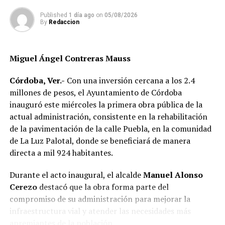
y atención a la ciudadanía.
Published
1 día ago
on
05/08/2026
By
Redaccion
Durante el evento, el director de Seguridad y Protección
Ciudadana, Luis Ángel Vargas Miranda, señaló que el
uniforme representa la responsabilidad que asumen
Miguel Ángel Contreras Mauss
diariamente quienes integran la corporación y el
compromiso de servir a la población.
Córdoba, Ver.-
Con una inversión cercana a los 2.4
millones de pesos, el Ayuntamiento de Córdoba
Como parte del fortalecimiento institucional, el
inauguró este miércoles la primera obra pública de la
Ayuntamiento también informó que recientemente
actual administración, consistente en la rehabilitación
fueron incorporadas nuevas unidades vehiculares para
de la pavimentación de la calle Puebla, en la comunidad
ampliar la capacidad operativa de la corporación. Dos de
de La Luz Palotal, donde se beneficiará de manera
esos vehículos fueron asignados a la Policía de
directa a mil 924 habitantes.
Proximidad de Género, área encargada de atender casos
de violencia contra las mujeres y otros grupos en
Durante el acto inaugural, el alcalde
Manuel Alonso
situación de vulnerabilidad.
Cerezo
destacó que la obra forma parte del
compromiso de su administración para mejorar la
En el acto participaron integrantes del Cabildo, mandos
infraestructura vial y atender las necesidades más
policiacos y personal de las distintas áreas de Seguridad
apremiantes de la población.