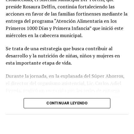
preside Rosaura Delfín, continúa fortaleciendo las
acciones en favor de las familias fortinenses mediante la
entrega del programa “Atención Alimentaria en los
Primeros 1000 Días y Primera Infancia” que inició este
miércoles en la cabecera municipal.
Se trata de una estrategia que busca contribuir al
desarrollo y la nutrición de niñas, niños y mujeres en
esta importante etapa de vida.
Durante la jornada, en la explanada del Súper Ahorros,
el director del organismo asistencial, Lic. Carlos Adiel
Pereda, realizó un recorrido por las sedes de entrega
para supervisar las actividades desarrolladas por el área
CONTINUAR LEYENDO
de Plan Alimentario, reconociendo el compromiso y la
organización del personal encargado de llevar este
beneficio a la población para fortalecer la alimentación
y el desarrollo de las familias.