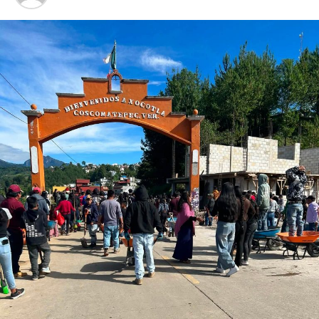
Superior de Zongolica.
Finalmente, acompañado por el alcalde de Zongolica,
Benito Aguas Atlahua, y el director del Instituto de
Espacios Educativos, Ricardo García Jiménez, reiteró que
las niñas, los niños y jóvenes son el motor del trabajo
que se realiza desde la SEV, como lo establece la Nueva
Escuela Mexicana al colocar a la comunidad educativa en
el centro.
RELATED TOPICS:
DESPUÉS
Cumple alcalde Gerardo Rosales con una obra más
ANTES
Rosales rechaza que Fortín vaya a vender agua Córdoba