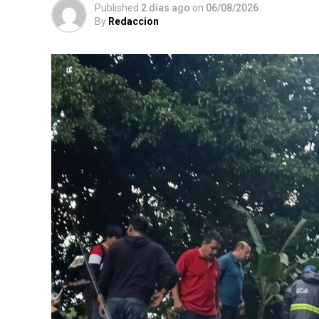
Published
2 días ago
on
06/08/2026
By
Redaccion