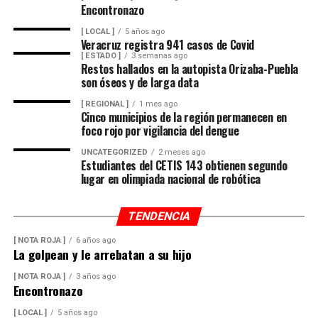
Encontronazo
[ LOCAL ]
5 años ago
Veracruz registra 941 casos de Covid
[ ESTADO ]
3 semanas ago
Restos hallados en la autopista Orizaba-Puebla
son óseos y de larga data
[ REGIONAL ]
1 mes ago
Cinco municipios de la región permanecen en
foco rojo por vigilancia del dengue
UNCATEGORIZED
2 meses ago
Estudiantes del CETIS 143 obtienen segundo
lugar en olimpiada nacional de robótica
TENDENCIA
[ NOTA ROJA ]
6 años ago
La golpean y le arrebatan a su hijo
[ NOTA ROJA ]
3 años ago
Encontronazo
[ LOCAL ]
5 años ago