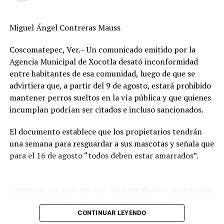
ANTES
Aumenta Karbe en El Potrero
Miguel Ángel Contreras Mauss
Coscomatepec, Ver.– Un comunicado emitido por la
Agencia Municipal de Xocotla desató inconformidad
entre habitantes de esa comunidad, luego de que se
advirtiera que, a partir del 9 de agosto, estará prohibido
mantener perros sueltos en la vía pública y que quienes
incumplan podrían ser citados e incluso sancionados.
El documento establece que los propietarios tendrán
una semana para resguardar a sus mascotas y señala que
para el 16 de agosto “todos deben estar amarrados”.
Asimismo, anuncia que ese día autoridades comunitarias
realizarán recorridos para fotografiar a los perros que
permanezcan en las calles, solicitar información a
CONTINUAR LEYENDO