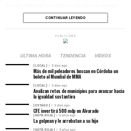
Pereda, realizó un recorrido por las sedes de entrega
para supervisar las actividades desarrolladas por el área
CONTINUAR LEYENDO
de Plan Alimentario, reconociendo el compromiso y la
organización del personal encargado de llevar este
beneficio a la población para fortalecer la alimentación
PUBLICIDAD
y el desarrollo de las familias.
Asimismo, se informa a las personas beneficiarias que las
ULTIMA HORA
TENDENCIA
VIDEOS
entregas continuarán los días jueves 6 y viernes 7 de
[ LOCAL ]
3 días ago
agosto, de acuerdo con las sedes, horarios y localidades
Más de mil peleadores buscan en Córdoba un
que previamente fueron difundidos a través de los
boleto al Mundial de MMA
canales oficiales del DIF, cuya institución refrenda su
[ LOCAL ]
3 días ago
compromiso de trabajar de manera cercana con la
Analizan retos de municipios para avanzar hacia
ciudadanía, demostrando con trabajo, resultados y
la igualdad sustantiva
hechos que unidos hacemos de Fortín
[ ESTADO ]
3 días ago
CFE invertirá 500 mdp en Alvarado
[ NOTA ROJA ]
6 años ago
La golpean y le arrebatan a su hijo
[ NOTA ROJA ]
3 años ago