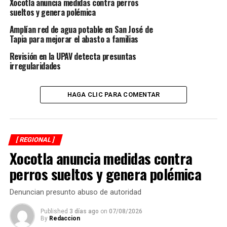
Xocotla anuncia medidas contra perros
rendimiento en campo (toneladas de caña por hectárea)
sueltos y genera polémica
son: Tamazula (117.284), Atencingo (109.506), Melchor
Amplían red de agua potable en San José de
Ocampo (108.564), Pujiltic (105.197) y Casasano “La
Tapia para mejorar el abasto a familias
Abeja” (102.599).
Revisión en la UPAV detecta presuntas
Cabe destacar que, de los 49 ingenios en el país, 48
irregularidades
participan en esta zafra, con 46 de ellos ya en proceso
de molienda, mientras que 2 ingenios, El Carmen y
HAGA CLIC PARA COMENTAR
Calipam, están pendientes de iniciar operaciones.
Estos resultados ofrecen una visión detallada del
panorama actual en la industria azucarera y destacan
[ REGIONAL ]
las variaciones significativas en comparación con la
Xocotla anuncia medidas contra
zafra anterior.
perros sueltos y genera polémica
RELATED TOPICS:
FEATURED
Denuncian presunto abuso de autoridad
DESPUÉS
Published
3 días ago
on
07/08/2026
Realizan Feria del Empleo 2024
By
Redaccion