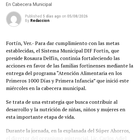
de los estudiantes, el desempeño de quienes trabajan y
En Cabecera Municipal
sanciones.
la autonomía de las personas adultas mayores, por lo
Published
5 días ago
on
05/08/2026
que refrendó el compromiso de continuar impulsando
By
Redaccion
programas que mejoren el bienestar de las familias
amatlecas.
Fortín, Ver.- Para dar cumplimiento con las metas
Los beneficiarios agradecieron el apoyo otorgado por el
establecidas, el Sistema Municipal DIF Fortín, que
DIF Municipal, ya que para muchas familias el costo de
preside Rosaura Delfín, continúa fortaleciendo las
unos lentes representa un gasto difícil de solventar, por
acciones en favor de las familias fortinenses mediante la
lo que este programa les permitió acceder de manera
entrega del programa “Atención Alimentaria en los
gratuita a un instrumento indispensable para sus
Primeros 1000 Días y Primera Infancia” que inició este
actividades diarias.
miércoles en la cabecera municipal.
Con estas acciones, el Sistema Municipal DIF de
Se trata de una estrategia que busca contribuir al
Amatlán de los Reyes reafirmó su compromiso de
desarrollo y la nutrición de niñas, niños y mujeres en
trabajar en favor de los sectores más vulnerables del
esta importante etapa de vida.
municipio, acercando programas de asistencia social que
contribuyan a mejorar la salud, la inclusión y la calidad
Durante la jornada, en la explanada del Súper Ahorros,
de vida de la población.
el director del organismo asistencial, Lic. Carlos Adiel