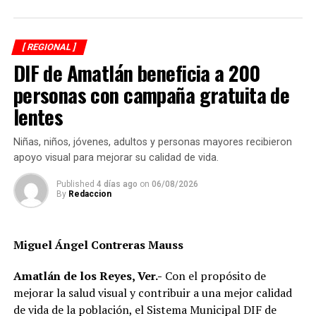
vecinos para identificar a sus dueños y, posteriormente,
citarlos al palacio de la comunidad, donde incluso
podrían hacerse acreedores a una multa.
[ REGIONAL ]
DIF de Amatlán beneficia a 200
La publicación provocó críticas entre pobladores,
quienes consideran que la Agencia Municipal podría
personas con campaña gratuita de
estar excediendo sus atribuciones al anunciar posibles
lentes
sanciones sin precisar el fundamento jurídico que las
respalda, por lo que calificaron la medida como un
Niñas, niños, jóvenes, adultos y personas mayores recibieron
presunto abuso de autoridad.
apoyo visual para mejorar su calidad de vida.
Si bien especialistas y organizaciones dedicadas al
Published
4 días ago
on
06/08/2026
By
Redaccion
bienestar animal coinciden en que los propietarios
tienen la obligación de impedir que sus mascotas
deambulen libremente por la vía pública, también
Miguel Ángel Contreras Mauss
advierten que ello no significa mantenerlas
permanentemente amarradas.
Amatlán de los Reyes, Ver.-
Con el propósito de
mejorar la salud visual y contribuir a una mejor calidad
La Ley de Protección a los Animales para el Estado de
de vida de la población, el Sistema Municipal DIF de
Veracruz tiene como objetivo garantizar el bienestar, el