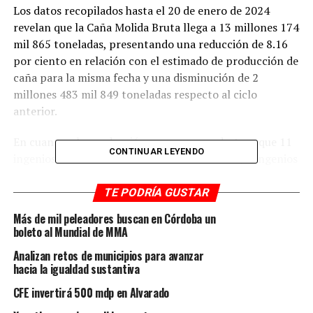
Los datos recopilados hasta el 20 de enero de 2024
revelan que la Caña Molida Bruta llega a 13 millones 174
mil 865 toneladas, presentando una reducción de 8.16
por ciento en relación con el estimado de producción de
caña para la misma fecha y una disminución de 2
millones 483 mil 849 toneladas respecto al ciclo
anterior.
En cuanto a la producción azucarera, se destaca que 11
CONTINUAR LEYENDO
ingenios han aumentado la molienda de caña, 9 ingenios
han incrementado la producción de azúcar, y 1 ingenio
ha mejorado su rendimiento de fábrica.
TE PODRÍA GUSTAR
Más de mil peleadores buscan en Córdoba un
Además, se ha industrializado un total de 182 mil 043
boleto al Mundial de MMA
hectáreas, con un rendimiento en campo de 72.372
Analizan retos de municipios para avanzar
toneladas de caña por hectárea, superando en 0.435
hacia la igualdad sustantiva
toneladas de caña por hectárea al ciclo anterior.
CFE invertirá 500 mdp en Alvarado
En la presente zafra, los 5 ingenios con el mejor