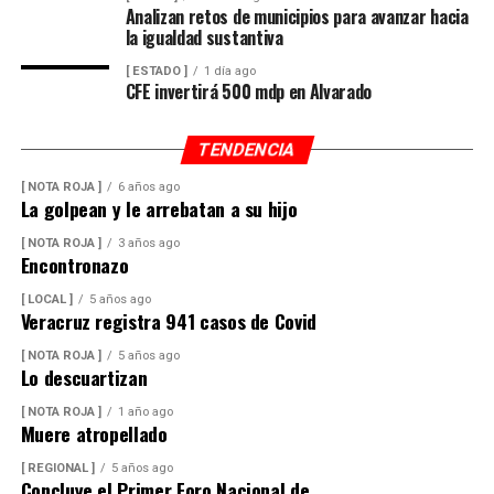
suministro.
Analizan retos de municipios para avanzar hacia
la igualdad sustantiva
Además de incrementar la capacidad de conducción, la
[ ESTADO ]
1 día ago
nueva infraestructura incorpora válvulas y materiales de
CFE invertirá 500 mdp en Alvarado
mayor resistencia, lo que permitirá mantener una mejor
operación del sistema y disminuir las afectaciones
TENDENCIA
derivadas de fallas en la red.
[ NOTA ROJA ]
6 años ago
La golpean y le arrebatan a su hijo
Con esta ampliación, las autoridades municipales buscan
fortalecer la infraestructura hidráulica en las
[ NOTA ROJA ]
3 años ago
Encontronazo
comunidades rurales y mejorar el acceso al agua potable
para cientos de familias que durante años enfrentaron
[ LOCAL ]
5 años ago
Veracruz registra 941 casos de Covid
un servicio irregular.
[ NOTA ROJA ]
5 años ago
Lo descuartizan
[ NOTA ROJA ]
1 año ago
Muere atropellado
[ REGIONAL ]
5 años ago
Concluye el Primer Foro Nacional de