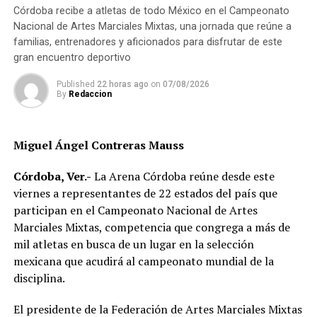
del Consejo Gastronómico Veracruzano, detalló las
Córdoba recibe a atletas de todo México en el Campeonato
actividades especializadas que se realizarán con una
Nacional de Artes Marciales Mixtas, una jornada que reúne a
muestra gastronómica representativa de los municipios
familias, entrenadores y aficionados para disfrutar de este
y de su cocina tradicional, presentaciones de libros
gran encuentro deportivo
gastronómicos de autoría veracruzana, conferencias
magistrales y clases demo con especialistas como
Published
22 horas ago
on
07/08/2026
By
Redaccion
Susana Palazuelos, chefs y cocineras tradicionales y
profesionales gourmet, barismo y cultura del ron.
Miguel Ángel Contreras Mauss
Para mayor información se puede consultar la cartelera
en la página
https://www.facebook.com/rebornfestmx/
Córdoba, Ver.-
La Arena Córdoba reúne desde este
viernes a representantes de 22 estados del país que
RELATED TOPICS:
FEATURED
participan en el Campeonato Nacional de Artes
Marciales Mixtas, competencia que congrega a más de
DESPUÉS
Ofrece “Jueves Renace la Atención Ciudadana” 387
mil atletas en busca de un lugar en la selección
servicios y atenciones
mexicana que acudirá al campeonato mundial de la
disciplina.
ANTES
Con el 1×1 buscamos reducir los accidentes viales
El presidente de la Federación de Artes Marciales Mixtas