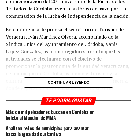
conmemoración del 201 aniversario de la Firma de los
Tratados de Córdoba, evento histórico decisivo para la
consumación de la lucha de Independencia de la nación.
En conferencia de prensa el secretario de Turismo de
Veracruz, Iván Martínez Olvera, acompañado de la
Síndica Única del Ayuntamiento de Córdoba, Vania
López González, así como regidores, resaltó que las
actividades se efectuarán con el objetivo de
promocionar la gastronomía de la entidad veracruzana,
del municipio de Córdoba, así como el turismo y la
cultura de la región de las Altas Montañas de Veracruz,
CONTINUAR LEYENDO
donde esperan una alfuencia de 40 mil visitantes.
TE PODRÍA GUSTAR
El proyecto del gobierno de Córdoba, que encabeza el
presidente, Juan Martínez Flores, es posicionar al
Más de mil peleadores buscan en Córdoba un
municipio a nivel estatal, nacional e internacional, como
boleto al Mundial de MMA
el destino rico en leyendas del café y un destacado
Analizan retos de municipios para avanzar
productor de ron multipremiado y de exportación,
hacia la igualdad sustantiva