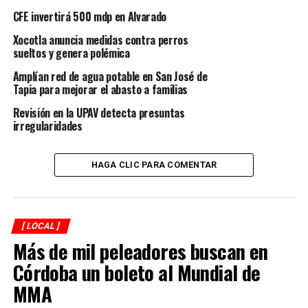
además de fomentar el orgullo que provoca ser parte de
CFE invertirá 500 mdp en Alvarado
la consumación de la Independencia, destacó a la prensa
nacional la síndica única.
Xocotla anuncia medidas contra perros
sueltos y genera polémica
Este Reborn Fest, “En Córdoba renace la identidad de
Amplían red de agua potable en San José de
México. Gastronomía y Entretenimiento”, es un evento
Tapia para mejorar el abasto a familias
donde se darán cita los principales actores de la
Revisión en la UPAV detecta presuntas
industria alimenticia, restaurantera, hotelera, turística y
irregularidades
educativa del país, y se llevará a cabo del jueves 25 al
domingo 28 de agosto próximos, así como las
presentaciones musicales de Lupillo Rivera, Kabah,
HAGA CLIC PARA COMENTAR
Tierra Sagrada, Junior Klan, entre otros.
Es de mencionar que en esta primera edición se ha
considerado a la República de Colombia como país
[ LOCAL ]
Más de mil peleadores buscan en
invitado, así como al estado de Tlaxcala como
participante.
Córdoba un boleto al Mundial de
MMA
En la rueda de prensa, Francisco Cuevas Ferrer, asesor