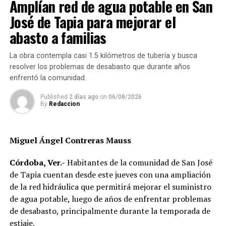
Amplían red de agua potable en San
avanzar en sus respectivas categorías y acercarse a la
locales incorporen una perspectiva de igualdad en sus
posibilidad de integrar la delegación mexicana que
José de Tapia para mejorar el
acciones y programas.
participará en la justa mundialista de noviembre.
abasto a familias
Durante la presentación se destacó que la igualdad
sustantiva implica ir más allá del reconocimiento formal
La obra contempla casi 1.5 kilómetros de tubería y busca
de derechos y generar condiciones que permitan a las
resolver los problemas de desabasto que durante años
mujeres ejercerlos de manera efectiva, así como
enfrentó la comunidad.
participar en la toma de decisiones y en la construcción
Published
2 días ago
on
06/08/2026
de sus comunidades.
By
Redaccion
La obra plantea una reflexión sobre el papel que tienen
los gobiernos locales y comunitarios en la
Miguel Ángel Contreras Mauss
transformación de las estructuras que mantienen
desigualdades, además de proponer la innovación como
Córdoba, Ver.-
Habitantes de la comunidad de San José
una herramienta para impulsar políticas públicas con
de Tapia cuentan desde este jueves con una ampliación
mayor impacto social.
de la red hidráulica que permitirá mejorar el suministro
de agua potable, luego de años de enfrentar problemas
Al evento acudieron el alcalde de Córdoba, Manuel
de desabasto, principalmente durante la temporada de
Alonso Cerezo; la síndica única, Irene Sedas González;
estiaje.