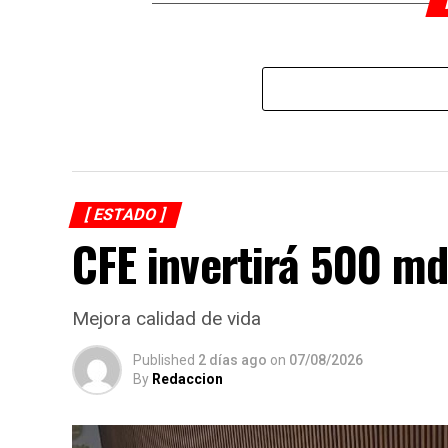
[ ESTADO ]
CFE invertirá 500 md
Mejora calidad de vida
Published
2 días ago
on
07/08/2026
By
Redaccion