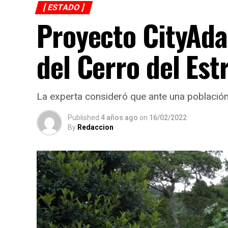
[ ESTADO ]
Proyecto CityAda
del Cerro del Est
La experta consideró que ante una población
Published
4 años ago
on
16/02/2022
By
Redaccion