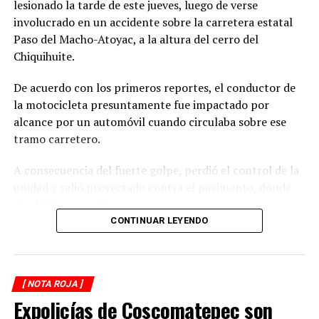
lesionado la tarde de este jueves, luego de verse
involucrado en un accidente sobre la carretera estatal
Paso del Macho-Atoyac, a la altura del cerro del
Chiquihuite.
De acuerdo con los primeros reportes, el conductor de
la motocicleta presuntamente fue impactado por
alcance por un automóvil cuando circulaba sobre ese
tramo carretero.
A consecuencia del fuerte golpe, perdió el control de la
unidad y salió proyectado contra el pavimento, donde
quedó inconsciente.
CONTINUAR LEYENDO
Testigos del accidente solicitaron de inmediato el apoyo
de los cuerpos de emergencia al percatarse de que el
motociclista permanecía inmóvil sobre la carpeta
[ NOTA ROJA ]
asfáltica, mientras otros automovilistas redujeron la
Expolicías de Coscomatepec son
velocidad para evitar otro percance.