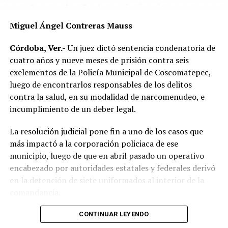
Las autoridades exhortaron a los automovilistas y
Miguel Ángel Contreras Mauss
motociclistas a conducir con precaución, respetar los
límites de velocidad y aumentar la distancia de
Córdoba, Ver.-
Un juez dictó sentencia condenatoria de
seguridad entre vehículos, especialmente durante la
cuatro años y nueve meses de prisión contra seis
temporada de lluvias, cuando el riesgo de accidentes se
exelementos de la Policía Municipal de Coscomatepec,
incrementa en las carreteras de la región.
luego de encontrarlos responsables de los delitos
contra la salud, en su modalidad de narcomenudeo, e
La circulación en la zona se vio afectada por algunos
incumplimiento de un deber legal.
minutos mientras se realizaban las labores de auxilio y el
levantamiento de indicios por parte de las autoridades.
La resolución judicial pone fin a uno de los casos que
Posteriormente, el tránsito fue restablecido de manera
más impactó a la corporación policiaca de ese
normal.
municipio, luego de que en abril pasado un operativo
encabezado por autoridades estatales y federales derivó
en la detención de siete uniformados al interior de la
comandancia.
La intervención se realizó el 10 de abril mediante un
CONTINUAR LEYENDO
despliegue conjunto de agentes de la Policía Ministerial,