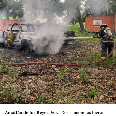
Municipal de Coscomatepec durante la administración
del alcalde de Movimiento Ciudadano, Armando Reyes
Muñoz, y permanecerán recluidos en el Centro de
Reinserción Social de Mediana Seguridad de La Toma, en
Amatlán de los Reyes, donde cumplirán la condena.
Aunque durante el operativo fueron detenidos siete
policías municipales, la sentencia dada a conocer
corresponde únicamente a seis de ellos. Hasta el
momento, las autoridades no han informado la situación
jurídica del séptimo implicado.
El caso evidenció presuntas irregularidades dentro de la
corporación policiaca y motivó la intervención de
autoridades estatales y federales, en un contexto de
reforzamiento de las investigaciones contra servidores
públicos relacionados con actividades ilícitas en la
región de las Altas Montañas.
Amatlán de los Reyes, Ver.
– Dos camionetas fueron