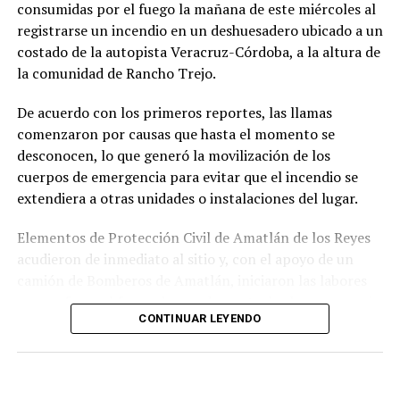
consumidas por el fuego la mañana de este miércoles al
La sentencia representa uno de los primeros fallos
registrarse un incendio en un deshuesadero ubicado a un
derivados de aquel operativo y confirma la
costado de la autopista Veracruz-Córdoba, a la altura de
responsabilidad penal de los exuniformados por delitos
la comunidad de Rancho Trejo.
relacionados con la posesión de droga y el
incumplimiento de sus funciones como servidores
De acuerdo con los primeros reportes, las llamas
públicos.
comenzaron por causas que hasta el momento se
desconocen, lo que generó la movilización de los
cuerpos de emergencia para evitar que el incendio se
extendiera a otras unidades o instalaciones del lugar.
Elementos de Protección Civil de Amatlán de los Reyes
acudieron de inmediato al sitio y, con el apoyo de un
camión de Bomberos de Amatlán, iniciaron las labores
para sofocar el fuego, logrando controlar la emergencia
CONTINUAR LEYENDO
tras varios minutos de trabajo.
Como resultado del siniestro, dos camionetas quedaron
con daños totales a consecuencia de las llamas. No se