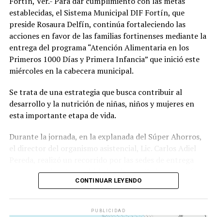
Fortín, Ver.- Para dar cumplimiento con las metas
establecidas, el Sistema Municipal DIF Fortín, que
preside Rosaura Delfín, continúa fortaleciendo las
acciones en favor de las familias fortinenses mediante la
entrega del programa “Atención Alimentaria en los
Primeros 1000 Días y Primera Infancia” que inició este
miércoles en la cabecera municipal.
Se trata de una estrategia que busca contribuir al
desarrollo y la nutrición de niñas, niños y mujeres en
esta importante etapa de vida.
Durante la jornada, en la explanada del Súper Ahorros,
el director del organismo asistencial, Lic. Carlos Adiel
Pereda, realizó un recorrido por las sedes de entrega
para supervisar las actividades desarrolladas por el área
CONTINUAR LEYENDO
de Plan Alimentario, reconociendo el compromiso y la
organización del personal encargado de llevar este
beneficio a la población para fortalecer la alimentación
PUBLICIDAD