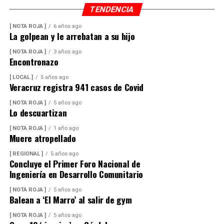
TENDENCIA
[ NOTA ROJA ]
6 años ago
La golpean y le arrebatan a su hijo
[ NOTA ROJA ]
3 años ago
Encontronazo
[ LOCAL ]
5 años ago
Veracruz registra 941 casos de Covid
[ NOTA ROJA ]
5 años ago
Lo descuartizan
[ NOTA ROJA ]
1 año ago
Muere atropellado
[ REGIONAL ]
5 años ago
Concluye el Primer Foro Nacional de
Ingeniería en Desarrollo Comunitario
[ NOTA ROJA ]
5 años ago
Balean a ‘El Marro’ al salir de gym
[ NOTA ROJA ]
5 años ago