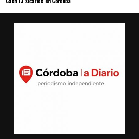
Caen 13 ‘sicarios’ en Córdoba