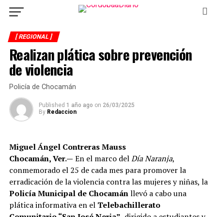
[ REGIONAL ]
Realizan plática sobre prevención
de violencia
Policía de Chocamán
Published
1 año ago
on
26/03/2025
By
Redaccion
Miguel Ángel Contreras Mauss
Chocamán, Ver.—
En el marco del
Día Naranja
,
conmemorado el 25 de cada mes para promover la
erradicación de la violencia contra las mujeres y niñas, la
Policía Municipal de Chocamán
llevó a cabo una
plática informativa en el
Telebachillerato
Comunitario “San José Neria”
, dirigido a estudiantes y