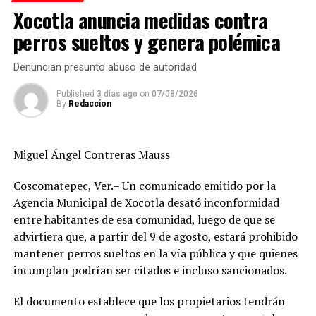
Sexting y sus riesgos
Xocotla anuncia medidas contra
perros sueltos y genera polémica
Red de apoyo para víctimas
Denuncian presunto abuso de autoridad
Durante la jornada, se entregaron trípticos
Published
3 días ago
on
07/08/2026
informativos a los asistentes, quienes participaron
By
Redaccion
activamente con preguntas y reflexiones sobre la
importancia de prevenir la violencia en sus entornos.
Miguel Ángel Contreras Mauss
El comandante de la Policía Municipal,
Luis Antonio
Catalino Reyes
, destacó que este tipo de acciones
Coscomatepec, Ver.– Un comunicado emitido por la
forman parte de los esfuerzos de prevención en
Agencia Municipal de Xocotla desató inconformidad
cumplimiento con el
Artículo 21 de la Constitución
entre habitantes de esa comunidad, luego de que se
Política de los Estados Unidos Mexicanos
y la
Ley
advirtiera que, a partir del 9 de agosto, estará prohibido
General para la Prevención Social de la Violencia y
mantener perros sueltos en la vía pública y que quienes
la Delincuencia
.
incumplan podrían ser citados e incluso sancionados.
“Es fundamental que los jóvenes conozcan sus derechos
El documento establece que los propietarios tendrán
y las señales de alerta para prevenir situaciones de