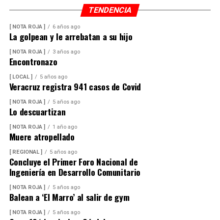
TENDENCIA
[ NOTA ROJA ]
6 años ago
La golpean y le arrebatan a su hijo
[ NOTA ROJA ]
3 años ago
Encontronazo
[ LOCAL ]
5 años ago
Veracruz registra 941 casos de Covid
[ NOTA ROJA ]
5 años ago
Lo descuartizan
[ NOTA ROJA ]
1 año ago
Muere atropellado
[ REGIONAL ]
5 años ago
Concluye el Primer Foro Nacional de
Ingeniería en Desarrollo Comunitario
[ NOTA ROJA ]
5 años ago
Balean a ‘El Marro’ al salir de gym
[ NOTA ROJA ]
5 años ago