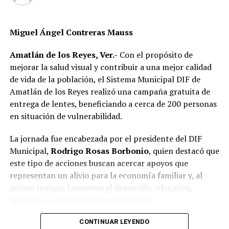
tienen la obligación de impedir que sus mascotas
deambulen libremente por la vía pública, también
Miguel Ángel Contreras Mauss
advierten que ello no significa mantenerlas
permanentemente amarradas.
Amatlán de los Reyes, Ver.-
Con el propósito de
mejorar la salud visual y contribuir a una mejor calidad
La Ley de Protección a los Animales para el Estado de
de vida de la población, el Sistema Municipal DIF de
Veracruz tiene como objetivo garantizar el bienestar, el
Amatlán de los Reyes realizó una campaña gratuita de
trato digno y evitar el maltrato y la crueldad hacia los
entrega de lentes, beneficiando a cerca de 200 personas
animales.
en situación de vulnerabilidad.
Además, en su artículo 28 considera sancionables
La jornada fue encabezada por el presidente del DIF
diversos actos de maltrato y crueldad, por lo que
Municipal,
Rodrigo Rosas Borbonio
, quien destacó que
mantener a un perro atado de forma permanente, sin
este tipo de acciones buscan acercar apoyos que
condiciones adecuadas de bienestar, podría dar lugar a
representan un alivio para la economía familiar y, al
responsabilidades conforme a la legislación aplicable.
mismo tiempo, favorecen el desarrollo educativo,
laboral y personal de los beneficiarios.
Por ello, ciudadanos señalaron que la medida debió
enfocarse en exigir la tenencia responsable de mascotas
Durante la campaña fueron atendidas niñas, niños,
CONTINUAR LEYENDO
—mantenerlas dentro de los domicilios o bajo control de