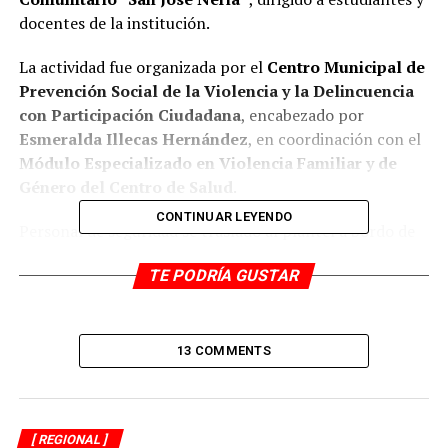
docentes de la institución.
La actividad fue organizada por el
Centro Municipal de
Prevención Social de la Violencia y la Delincuencia
con Participación Ciudadana
, encabezado por
Esmeralda Illecas Hernández
, en coordinación con el
Módulo Especializado en Violencia Familiar y de
Género del Centro de Salud
.
CONTINUAR LEYENDO
Personal de seguridad se trasladó al plantel a bordo de
la unidad
SPM-03
para impartir la charla, donde se
TE PODRÍA GUSTAR
abordaron temas como:
Violencia en el noviazgo
13 COMMENTS
Violencia física y psicológica
Ciclo de la violencia
[ REGIONAL ]