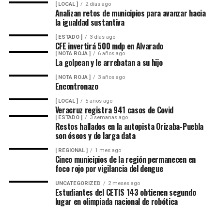
[ LOCAL ]
2 días ago
compromiso de trabajar de manera cercana con la
Analizan retos de municipios para avanzar hacia
ciudadanía, demostrando con trabajo, resultados y
la igualdad sustantiva
hechos que unidos hacemos de Fortín
[ ESTADO ]
3 días ago
CFE invertirá 500 mdp en Alvarado
[ NOTA ROJA ]
6 años ago
La golpean y le arrebatan a su hijo
[ NOTA ROJA ]
3 años ago
Encontronazo
[ LOCAL ]
5 años ago
Veracruz registra 941 casos de Covid
[ ESTADO ]
3 semanas ago
Restos hallados en la autopista Orizaba-Puebla
son óseos y de larga data
[ REGIONAL ]
1 mes ago
Cinco municipios de la región permanecen en
foco rojo por vigilancia del dengue
UNCATEGORIZED
2 meses ago
Estudiantes del CETIS 143 obtienen segundo
lugar en olimpiada nacional de robótica