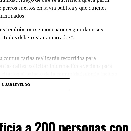
 perros sueltos en la vía pública y que quienes
ancionados.
ios tendrán una semana para resguardar a sus
o “todos deben estar amarrados”.
s comunitarias realizarán recorridos para
n las calles, solicitar información a vecinos para
, citarlos al palacio de la comunidad, donde incluso
INUAR LEYENDO
ladores, quienes consideran que la Agencia
ibuciones al anunciar posibles sanciones sin
spalda, por lo que calificaron la medida como un
ficia a 200 personas con