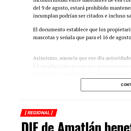
del 9 de agosto, estará prohibido mantener
incumplan podrían ser citados e incluso s
El documento establece que los propietar
mascotas y señala que para el 16 de agost
Asimismo, anuncia que ese día autoridade
fotografiar a los perros que permanezcan e
identificar a sus dueños y, posteriormente
podrían hacerse acreedores a una multa.
CONT
La publicación provocó críticas entre pob
Municipal podría estar excediendo sus atr
precisar el fundamento jurídico que las re
[ REGIONAL ]
presunto abuso de autoridad.
DIF de Amatlán bene