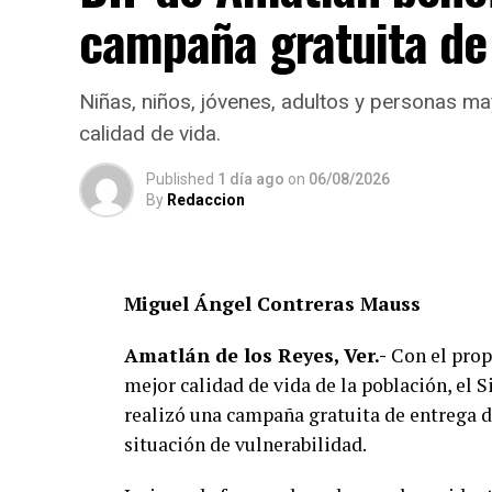
Si bien especialistas y organizaciones ded
campaña gratuita de
propietarios tienen la obligación de imp
vía pública, también advierten que ello 
amarradas.
Niñas, niños, jóvenes, adultos y personas ma
calidad de vida.
La Ley de Protección a los Animales para 
garantizar el bienestar, el trato digno y ev
Published
1 día ago
on
06/08/2026
By
Redaccion
Además, en su artículo 28 considera sancio
lo que mantener a un perro atado de form
bienestar, podría dar lugar a responsabilid
Miguel Ángel Contreras Mauss
Por ello, ciudadanos señalaron que la medi
Amatlán de los Reyes, Ver.-
Con el propó
responsable de mascotas —mantenerlas den
mejor calidad de vida de la población, el
propietarios— y no en ordenar que todos 
realizó una campaña gratuita de entrega de
situación de vulnerabilidad.
Hasta el momento, la Agencia Municipal d
disposición legal que sustenta la imposici