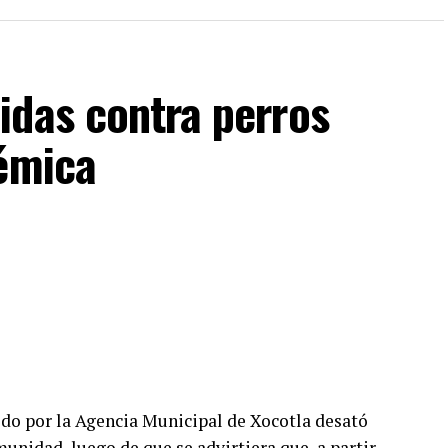
idas contra perros
lémica
o por la Agencia Municipal de Xocotla desató
unidad, luego de que se advirtiera que, a partir