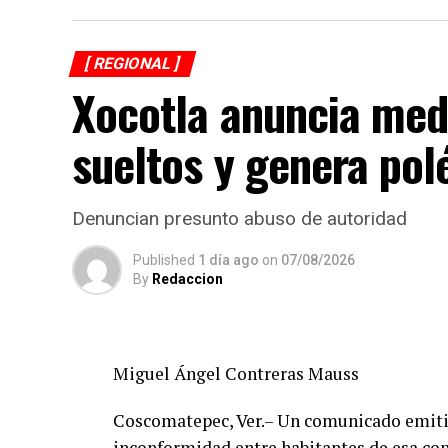
[ REGIONAL ]
Xocotla anuncia med
sueltos y genera po
Denuncian presunto abuso de autoridad
Published
1 día ago
on
07/08/2026
By
Redaccion
Miguel Ángel Contreras Mauss
Coscomatepec, Ver.– Un comunicado emitid
inconformidad entre habitantes de esa com