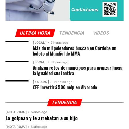
ULTIMA HORA
TENDENCIA
VIDEOS
[ LOCAL ]
7 horas ago
Más de mil peleadores buscan en Córdoba un
boleto al Mundial de MMA
[ LOCAL ]
8 horas ago
Analizan retos de municipios para avanzar hacia
la igualdad sustantiva
[ ESTADO ]
14 horas ago
CFE invertirá 500 mdp en Alvarado
TENDENCIA
[ NOTA ROJA ]
6 años ago
La golpean y le arrebatan a su hijo
[ NOTA ROJA ]
3 años ago