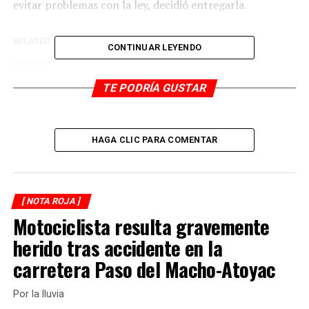
evitar problemas con la ley, decidió entregarla.
RELATED TOPICS:
CONTINUAR LEYENDO
DESPUÉS
Encuentran cuerpo calcinado
TE PODRÍA GUSTAR
ANTES
Matan a dos mujeres
HAGA CLIC PARA COMENTAR
[ NOTA ROJA ]
Motociclista resulta gravemente
herido tras accidente en la
carretera Paso del Macho-Atoyac
Por la lluvia