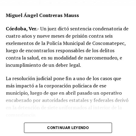
Las autoridades exhortaron a los automovilistas y
Miguel Ángel Contreras Mauss
motociclistas a conducir con precaución, respetar los
límites de velocidad y aumentar la distancia de
Córdoba, Ver.-
Un juez dictó sentencia condenatoria de
seguridad entre vehículos, especialmente durante la
cuatro años y nueve meses de prisión contra seis
temporada de lluvias, cuando el riesgo de accidentes se
exelementos de la Policía Municipal de Coscomatepec,
incrementa en las carreteras de la región.
luego de encontrarlos responsables de los delitos
contra la salud, en su modalidad de narcomenudeo, e
La circulación en la zona se vio afectada por algunos
incumplimiento de un deber legal.
minutos mientras se realizaban las labores de auxilio y el
levantamiento de indicios por parte de las autoridades.
La resolución judicial pone fin a uno de los casos que
Posteriormente, el tránsito fue restablecido de manera
más impactó a la corporación policiaca de ese
normal.
municipio, luego de que en abril pasado un operativo
encabezado por autoridades estatales y federales derivó
en la detención de siete uniformados al interior de la
comandancia.
La intervención se realizó el 10 de abril mediante un
CONTINUAR LEYENDO
despliegue conjunto de agentes de la Policía Ministerial,