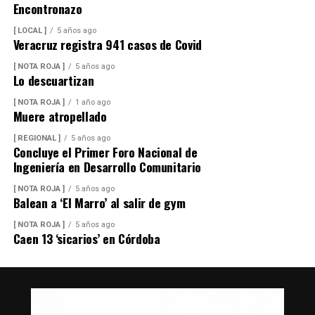
Encontronazo
[ LOCAL ]
5 años ago
Veracruz registra 941 casos de Covid
[ NOTA ROJA ]
5 años ago
Lo descuartizan
[ NOTA ROJA ]
1 año ago
Muere atropellado
[ REGIONAL ]
5 años ago
Concluye el Primer Foro Nacional de
Ingeniería en Desarrollo Comunitario
[ NOTA ROJA ]
5 años ago
Balean a ‘El Marro’ al salir de gym
[ NOTA ROJA ]
5 años ago
Caen 13 ‘sicarios’ en Córdoba