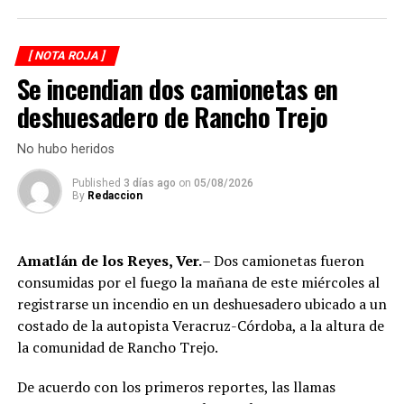
elementos de la Secretaría de Marina (Semar) y de la
Secretaría de Seguridad Pública (SSP), quienes
[ NOTA ROJA ]
ejecutaron una revisión en las instalaciones de la
Se incendian dos camionetas en
corporación municipal.
deshuesadero de Rancho Trejo
Durante la inspección, los efectivos localizaron diversas
dosis de droga presuntamente destinadas al
No hubo heridos
narcomenudeo, por lo que los policías fueron
Published
3 días ago
on
05/08/2026
asegurados y puestos a disposición de la Fiscalía
By
Redaccion
Regional para el inicio de las investigaciones
correspondientes.
Amatlán de los Reyes, Ver.
– Dos camionetas fueron
Tras varios meses de proceso penal, el juez consideró
consumidas por el fuego la mañana de este miércoles al
acreditada la responsabilidad de Anselmo “N”, Jesús “N”,
registrarse un incendio en un deshuesadero ubicado a un
Diego “N”, Lauro Arturo “N”, Dana Natalia “N” y
costado de la autopista Veracruz-Córdoba, a la altura de
Bonifacio “N”, imponiéndoles una pena de cuatro años y
la comunidad de Rancho Trejo.
nueve meses de prisión.
De acuerdo con los primeros reportes, las llamas
Los ahora sentenciados formaban parte de la Policía