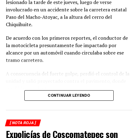
lesionado la tarde de este jueves, luego de verse
involucrado en un accidente sobre la carretera estatal
Paso del Macho-Atoyac, a la altura del cerro del
Chiquihuite.
De acuerdo con los primeros reportes, el conductor de
la motocicleta presuntamente fue impactado por
alcance por un automóvil cuando circulaba sobre ese
tramo carretero.
A consecuencia del fuerte golpe, perdió el control de la
unidad y salió proyectado contra el pavimento, donde
quedó inconsciente.
CONTINUAR LEYENDO
Testigos del accidente solicitaron de inmediato el apoyo
de los cuerpos de emergencia al percatarse de que el
motociclista permanecía inmóvil sobre la carpeta
[ NOTA ROJA ]
asfáltica, mientras otros automovilistas redujeron la
Expolicías de Coscomatepec son
velocidad para evitar otro percance.