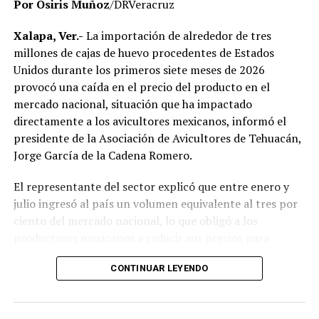
Por Osiris Muñoz
/DRVeracruz
meteorológicas cercanas y preferentemente en el sitio
No obstante, docentes que solicitaron el anonimato
de quema, mediante un estuche meteorológico portátil.
señalaron que un grupo de profesores ha manifestado
Xalapa, Ver.-
La importación de alrededor de tres
su inconformidad con el proceso de revisión, al
millones de cajas de huevo procedentes de Estados
considerar que las investigaciones podrían afectar
Unidos durante los primeros siete meses de 2026
RELATED TOPICS:
intereses al interior de la institución.
provocó una caída en el precio del producto en el
DESPUÉS
mercado nacional, situación que ha impactado
Se esperan fuertes lluvias en Veracruz
De acuerdo con esos testimonios, el grupo identificado
directamente a los avicultores mexicanos, informó el
ANTES
como
Movimiento Estatal UPAV
, integrado
presidente de la Asociación de Avicultores de Tehuacán,
Exigen pagos a Comisión de Atención a Víctimas
públicamente por Verónica Sánchez Ramos, Mauricio
Jorge García de la Cadena Romero.
Tapia Tentle, Elsa Andrea Maldonado Alemán, Silvia
Ivette Lara Barradas, Roberto Ibáñez y Carlos Enrique
El representante del sector explicó que entre enero y
Sierra, ha cuestionado las acciones emprendidas por las
julio ingresó al país un volumen equivalente al tres por
autoridades universitarias y estatales.
ciento del mercado nacional, lo que obligó a los
productores mexicanos a reducir sus precios para
Hasta ahora, las instancias responsables no han
mantenerse competitivos frente al producto importado.
informado la conclusión de las investigaciones ni la
CONTINUAR LEYENDO
emisión de sanciones o resoluciones específicas. El
“Entre enero y julio debieron haber entrado alrededor
proceso de regularización continúa conforme a los
de tres millones de cajas de huevo, lo que representa
mecanismos legales y administrativos establecidos,