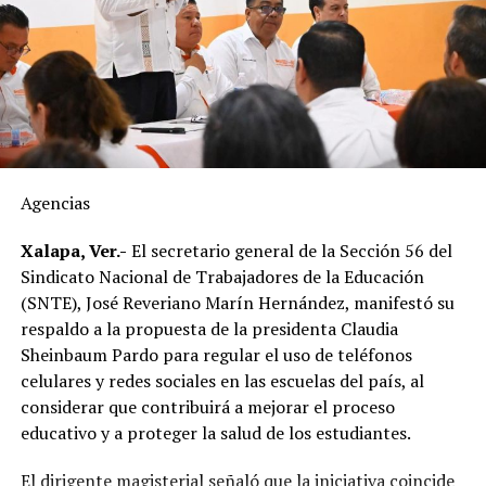
bodegas y posteriormente distribuido hacia estados
como Veracruz, por lo que el tiempo de traslado puede
influir en sus condiciones de conservación si no se
mantiene la temperatura adecuada.
El dirigente sostuvo que México cuenta con la capacidad
suficiente para abastecer la demanda nacional, por lo
que consideró innecesaria la importación de este
Agencias
alimento.
Xalapa, Ver.-
El secretario general de la Sección 56 del
En ese sentido, exhortó a la población a revisar el origen
Sindicato Nacional de Trabajadores de la Educación
del huevo antes de comprarlo y dar preferencia al
(SNTE), José Reveriano Marín Hernández, manifestó su
producto nacional, al asegurar que ofrece mayor
respaldo a la propuesta de la presidenta Claudia
frescura y calidad, además de respaldar la economía de
Sheinbaum Pardo para regular el uso de teléfonos
miles de familias dedicadas a la actividad avícola.
celulares y redes sociales en las escuelas del país, al
considerar que contribuirá a mejorar el proceso
Finalmente, destacó que entre Veracruz y Puebla
educativo y a proteger la salud de los estudiantes.
operan ocho empresas productoras con más de 350
granjas avícolas, las cuales representan una importante
El dirigente magisterial señaló que la iniciativa coincide